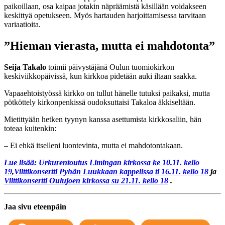
paikoillaan, osa kaipaa jotakin näpräämistä käsillään voidakseen
keskittyä opetukseen. Myös hartauden harjoittamisessa tarvitaan
variaatioita.
”Hieman vierasta, mutta ei mahdotonta”
Seija Takalo
toimii päivystäjänä Oulun tuomiokirkon
keskiviikkopäivissä, kun kirkkoa pidetään auki iltaan saakka.
Vapaaehtoistyössä kirkko on tullut hänelle tutuksi paikaksi, mutta
pötköttely kirkonpenkissä oudoksuttaisi Takaloa äkkiseltään.
Mietittyään hetken tyynyn kanssa asettumista kirkkosaliin, hän
toteaa kuitenkin:
– Ei ehkä itselleni luontevinta, mutta ei mahdotontakaan.
Lue lisää: Urkurentoutus Limingan kirkossa ke 10.11. kello
19
,
Vilttikonsertti Pyhän Luukkaan kappelissa ti 16.11. kello 18
ja
Vilttikonsertti Oulujoen kirkossa su 21.11. kello 18
.
Jaa sivu eteenpäin