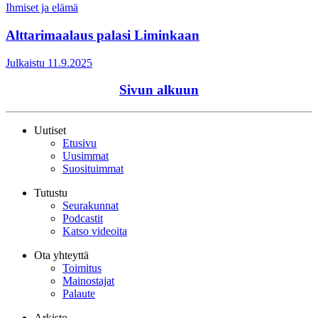
Ihmiset ja elämä
Alttarimaalaus palasi Liminkaan
Julkaistu 11.9.2025
Sivun alkuun
Uutiset
Etusivu
Uusimmat
Suosituimmat
Tutustu
Seurakunnat
Podcastit
Katso videoita
Ota yhteyttä
Toimitus
Mainostajat
Palaute
Arkisto