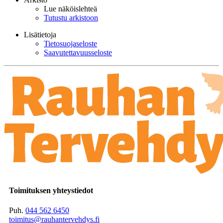
Lue näköislehteä
Tutustu arkistoon
Lisätietoja
Tietosuojaseloste
Saavutettavuusseloste
Toimituksen yhteystiedot
Puh.
044 562 6450
toimitus@rauhantervehdys.fi