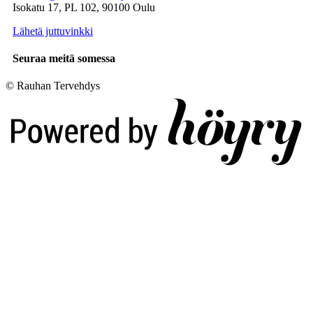
Isokatu 17, PL 102, 90100 Oulu
Lähetä juttuvinkki
Seuraa meitä somessa
© Rauhan Tervehdys
Digi- ja mainostoimisto Höyry Rovaniemi ja Oulu