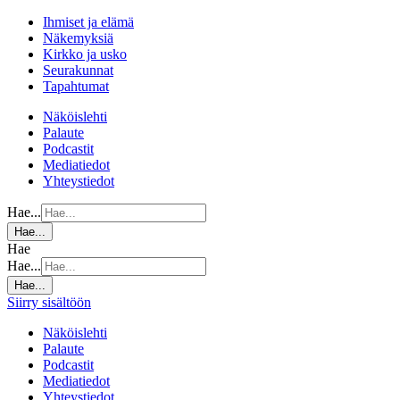
Ihmiset ja elämä
Näkemyksiä
Kirkko ja usko
Seurakunnat
Tapahtumat
Näköislehti
Palaute
Podcastit
Mediatiedot
Yhteystiedot
Hae...
Hae...
Hae
Hae...
Hae...
Siirry sisältöön
Näköislehti
Palaute
Podcastit
Mediatiedot
Yhteystiedot