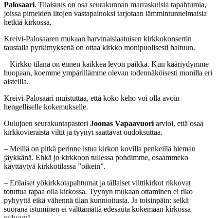
Palosaari
. Tilaisuus on osa seurakunnan marraskuisia tapahtumia,
joissa pimeiden iltojen vastapainoksi tarjotaan lämmintunnelmaisia
hetkiä kirkossa.
Kreivi-Palosaaren mukaan harvinaislaatuisen kirkkokonsertin
taustalla pyrkimyksenä on ottaa kirkko monipuolisesti haltuun.
– Kirkko tilana on ennen kaikkea levon paikka. Kun kääriydymme
huopaan, koemme ympärillämme olevan todennäköisesti monilla eri
aisteilla.
Kreivi-Palosaari muistuttaa, että koko keho voi olla avoin
hengelliselle kokemukselle.
Oulujoen seurakuntapastori
Joonas Vapaavuori
arvioi, että osaa
kirkkovieraista viltit ja tyynyt saattavat oudoksuttaa.
– Meillä on pitkä perinne istua kirkon kovilla penkeillä hieman
jäykkänä. Ehkä jo kirkkoon tullessa pohdimme, osaammeko
käyttäytyä kirkkotilassa ”oikein”.
– Erilaiset yökirkkotapahtumat ja tällaiset vilttikirkot rikkovat
totuttua tapaa olla kirkossa. Tyynyn mukaan ottaminen ei riko
pyhyyttä eikä vähennä tilan kunnioitusta. Ja toisinpäin: selkä
suorana istuminen ei välttämättä edesauta kokemaan kirkossa
pyhyyttä.