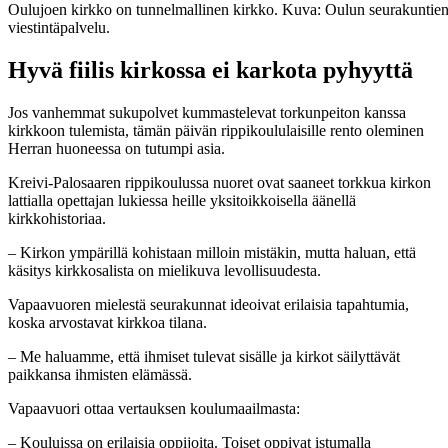
Oulujoen kirkko on tunnelmallinen kirkko. Kuva: Oulun seurakuntie
viestintäpalvelu.
Hyvä fiilis kirkossa ei karkota pyhyyttä
Jos vanhemmat sukupolvet kummastelevat torkunpeiton kanssa
kirkkoon tulemista, tämän päivän rippikoululaisille rento oleminen
Herran huoneessa on tutumpi asia.
Kreivi-Palosaaren rippikoulussa nuoret ovat saaneet torkkua kirkon
lattialla opettajan lukiessa heille yksitoikkoisella äänellä
kirkkohistoriaa.
– Kirkon ympärillä kohistaan milloin mistäkin, mutta haluan, että
käsitys kirkkosalista on mielikuva levollisuudesta.
Vapaavuoren mielestä seurakunnat ideoivat erilaisia tapahtumia,
koska arvostavat kirkkoa tilana.
– Me haluamme, että ihmiset tulevat sisälle ja kirkot säilyttävät
paikkansa ihmisten elämässä.
Vapaavuori ottaa vertauksen koulumaailmasta:
– Kouluissa on erilaisia oppijoita. Toiset oppivat istumalla