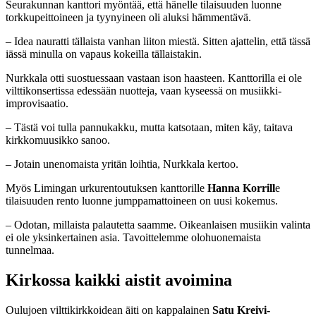
Seurakunnan kanttori myöntää, että hänelle tilaisuuden luonne
torkkupeittoineen ja tyynyineen oli aluksi hämmentävä.
– Idea nauratti tällaista vanhan liiton miestä. Sitten ajattelin, että tässä
iässä minulla on vapaus kokeilla tällaistakin.
Nurkkala otti suostuessaan vastaan ison haasteen. Kanttorilla ei ole
vilttikonsertissa edessään nuotteja, vaan kyseessä on musiikki-
improvisaatio.
– Tästä voi tulla pannukakku, mutta katsotaan, miten käy, taitava
kirkkomuusikko sanoo.
– Jotain unenomaista yritän loihtia, Nurkkala kertoo.
Myös Limingan urkurentoutuksen kanttorille
Hanna Korrill
e
tilaisuuden rento luonne jumppamattoineen on uusi kokemus.
– Odotan, millaista palautetta saamme. Oikeanlaisen musiikin valinta
ei ole yksinkertainen asia. Tavoittelemme olohuonemaista
tunnelmaa.
Kirkossa kaikki aistit avoimina
Oulujoen vilttikirkkoidean äiti on kappalainen
Satu Kreivi-