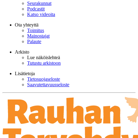
Seurakunnat
Podcastit
Katso videoita
Ota yhteyttä
Toimitus
Mainostajat
Palaute
Arkisto
Lue näköislehteä
Tutustu arkistoon
Lisätietoja
Tietosuojaseloste
Saavutettavuusseloste