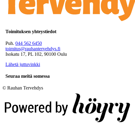
Toimituksen yhteystiedot
Puh.
044 562 6450
toimitus@rauhantervehdys.fi
Isokatu 17, PL 102, 90100 Oulu
Lähetä juttuvinkki
Seuraa meitä somessa
© Rauhan Tervehdys
Digi- ja mainostoimisto Höyry Rovaniemi ja Oulu