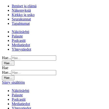
Ihmiset ja elämä
Näkemyksiä
Kirkko ja usko
Seurakunnat
Tapahtumat
Näköislehti
Palaute
Podcastit
Mediatiedot
Yhteystiedot
Hae...
Hae...
Hae
Hae...
Hae...
Siirry sisältöön
Näköislehti
Palaute
Podcastit
Mediatiedot
Yhteystiedot