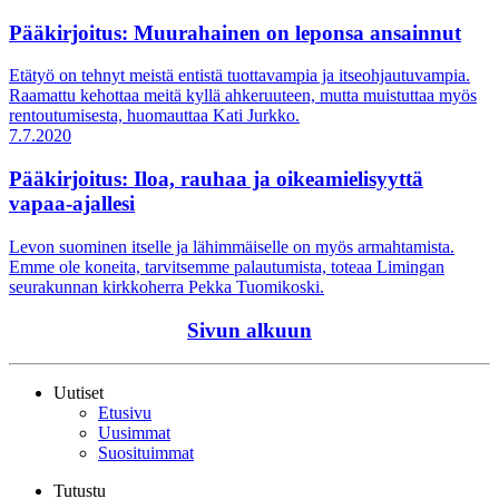
Pääkirjoitus: Muurahainen on leponsa ansainnut
Etätyö on tehnyt meistä entistä tuottavampia ja itseohjautuvampia.
Raamattu kehottaa meitä kyllä ahkeruuteen, mutta muistuttaa myös
rentoutumisesta, huomauttaa Kati Jurkko.
7.7.2020
Pääkirjoitus: Iloa, rauhaa ja oikeamielisyyttä
vapaa-ajallesi
Levon suominen itselle ja lähimmäiselle on myös armahtamista.
Emme ole koneita, tarvitsemme palautumista, toteaa Limingan
seurakunnan kirkkoherra Pekka Tuomikoski.
Sivun alkuun
Uutiset
Etusivu
Uusimmat
Suosituimmat
Tutustu