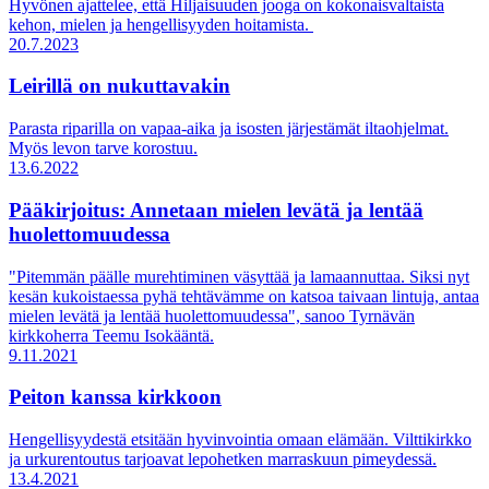
Hyvönen ajattelee, että Hiljaisuuden jooga on kokonaisvaltaista
kehon, mielen ja hengellisyyden hoitamista.
20.7.2023
Leirillä on nukuttavakin
Parasta riparilla on vapaa-aika ja isosten järjestämät iltaohjelmat.
Myös levon tarve korostuu.
13.6.2022
Pääkirjoitus: Annetaan mielen levätä ja lentää
huolettomuudessa
"Pitemmän päälle murehtiminen väsyttää ja lamaannuttaa. Siksi nyt
kesän kukoistaessa pyhä tehtävämme on katsoa taivaan lintuja, antaa
mielen levätä ja lentää huolettomuudessa", sanoo Tyrnävän
kirkkoherra Teemu Isokääntä.
9.11.2021
Peiton kanssa kirkkoon
Hengellisyydestä etsitään hyvinvointia omaan elämään. Vilttikirkko
ja urkurentoutus tarjoavat lepohetken marraskuun pimeydessä.
13.4.2021