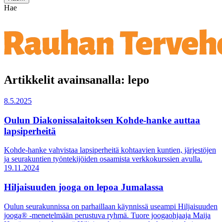
Hae
Artikkelit avainsanalla: lepo
8.5.2025
Oulun Diakonissalaitoksen Kohde-hanke auttaa
lapsiperheitä
Kohde-hanke vahvistaa lapsiperheitä kohtaavien kuntien, järjestöjen
ja seurakuntien työntekijöiden osaamista verkkokurssien avulla.
19.11.2024
Hiljaisuuden jooga on lepoa Jumalassa
Oulun seurakunnissa on parhaillaan käynnissä useampi Hiljaisuuden
jooga® -menetelmään perustuva ryhmä. Tuore joogaohjaaja Maija