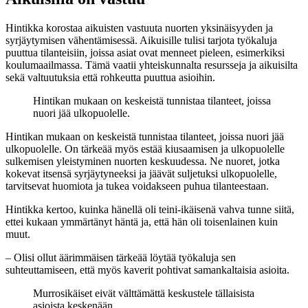
Hintikka korostaa aikuisten vastuuta nuorten yksinäisyyden ja
syrjäytymisen vähentämisessä. Aikuisille tulisi tarjota työkaluja
puuttua tilanteisiin, joissa asiat ovat menneet pieleen, esimerkiksi
koulumaailmassa. Tämä vaatii yhteiskunnalta resursseja ja aikuisilta
sekä valtuutuksia että rohkeutta puuttua asioihin.
Hintikan mukaan on keskeistä tunnistaa tilanteet, joissa
nuori jää ulkopuolelle.
Hintikan mukaan on keskeistä tunnistaa tilanteet, joissa nuori jää
ulkopuolelle. On tärkeää myös estää kiusaamisen ja ulkopuolelle
sulkemisen yleistyminen nuorten keskuudessa. Ne nuoret, jotka
kokevat itsensä syrjäytyneeksi ja jäävät suljetuksi ulkopuolelle,
tarvitsevat huomiota ja tukea voidakseen puhua tilanteestaan.
Hintikka kertoo, kuinka hänellä oli teini-ikäisenä vahva tunne siitä,
ettei kukaan ymmärtänyt häntä ja, että hän oli toisenlainen kuin
muut.
– Olisi ollut äärimmäisen tärkeää löytää työkaluja sen
suhteuttamiseen, että myös kaverit pohtivat samankaltaisia asioita.
Murrosikäiset eivät välttämättä keskustele tällaisista
asioista keskenään.