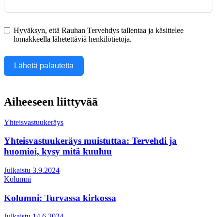
Hyväksyn, että Rauhan Tervehdys tallentaa ja käsittelee
lomakkeella lähetettäviä henkilötietoja.
Lähetä palautetta
Aiheeseen liittyvää
Yhteisvastuukeräys
Yhteisvastuukeräys muistuttaa: Tervehdi ja
huomioi, kysy mitä kuuluu
Julkaistu 3.9.2024
Kolumni
Kolumni: Turvassa kirkossa
Julkaistu 14.6.2024