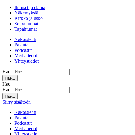
Ihmiset ja elämä
Näkemyksiä
Kirkko ja usko
Seurakunnat
Tapahtumat
Näköislehti
Palaute
Podcastit
Mediatiedot
Yhteystiedot
Hae...
Hae...
Hae
Hae...
Hae...
Siirry sisältöön
Näköislehti
Palaute
Podcastit
Mediatiedot
Yhteystiedot