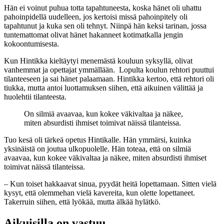
Hän ei voinut puhua totta tapahtuneesta, koska hänet oli uhattu
pahoinpidellä uudelleen, jos kertoisi missä pahoinpitely oli
tapahtunut ja kuka sen oli tehnyt. Niinpä hän keksi tarinan, jossa
tuntemattomat olivat hänet hakanneet kotimatkalla jengin
kokoontumisesta.
Kun Hintikka kieltäytyi menemästä kouluun syksyllä, olivat
vanhemmat ja opettajat ymmällään. Lopulta koulun rehtori puuttui
tilanteeseen ja sai hänet palaamaan. Hintikka kertoo, että rehtori oli
tiukka, mutta antoi luottamuksen siihen, että aikuinen välittää ja
huolehtii tilanteesta.
On silmiä avaavaa, kun kokee väkivaltaa ja näkee,
miten absurdisti ihmiset toimivat näissä tilanteissa.
Tuo kesä oli tärkeä opetus Hintikalle. Hän ymmärsi, kuinka
yksinäistä on joutua ulkopuolelle. Hän toteaa, että on silmiä
avaavaa, kun kokee väkivaltaa ja näkee, miten absurdisti ihmiset
toimivat näissä tilanteissa.
– Kun toiset hakkaavat sinua, pyydät heitä lopettamaan. Sitten vielä
kysyt, että olemmehan vielä kavereita, kun olette lopettaneet.
Takerruin siihen, että lyökää, mutta älkää hylätkö.
Aikuisilla on vastuu