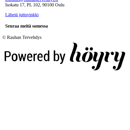
Isokatu 17, PL 102, 90100 Oulu
Lähetä juttuvinkki
Seuraa meitä somessa
© Rauhan Tervehdys
Digi- ja mainostoimisto Höyry Rovaniemi ja Oulu