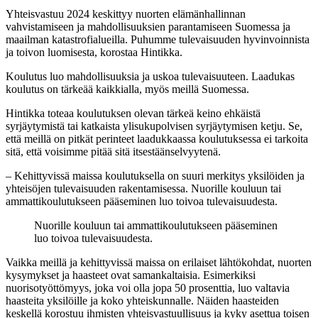
Yhteisvastuu 2024 keskittyy nuorten elämänhallinnan
vahvistamiseen ja mahdollisuuksien parantamiseen Suomessa ja
maailman katastrofialueilla. Puhumme tulevaisuuden hyvinvoinnista
ja toivon luomisesta, korostaa Hintikka.
Koulutus luo mahdollisuuksia ja uskoa tulevaisuuteen. Laadukas
koulutus on tärkeää kaikkialla, myös meillä Suomessa.
Hintikka toteaa koulutuksen olevan tärkeä keino ehkäistä
syrjäytymistä tai katkaista ylisukupolvisen syrjäytymisen ketju. Se,
että meillä on pitkät perinteet laadukkaassa koulutuksessa ei tarkoita
sitä, että voisimme pitää sitä itsestäänselvyytenä.
– Kehittyvissä maissa koulutuksella on suuri merkitys yksilöiden ja
yhteisöjen tulevaisuuden rakentamisessa. Nuorille kouluun tai
ammattikoulutukseen pääseminen luo toivoa tulevaisuudesta.
Nuorille kouluun tai ammattikoulutukseen pääseminen
luo toivoa tulevaisuudesta.
Vaikka meillä ja kehittyvissä maissa on erilaiset lähtökohdat, nuorten
kysymykset ja haasteet ovat samankaltaisia. Esimerkiksi
nuorisotyöttömyys, joka voi olla jopa 50 prosenttia, luo valtavia
haasteita yksilöille ja koko yhteiskunnalle. Näiden haasteiden
keskellä korostuu ihmisten yhteisvastuullisuus ja kyky asettua toisen