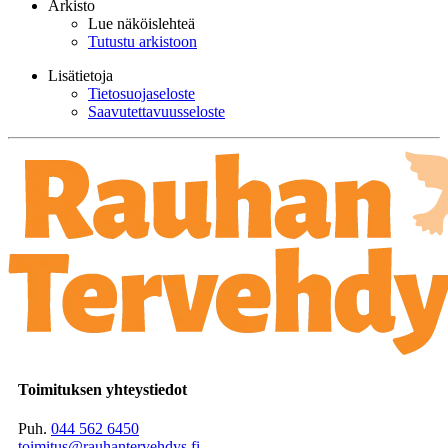
Arkisto
Lue näköislehteä
Tutustu arkistoon
Lisätietoja
Tietosuojaseloste
Saavutettavuusseloste
Toimituksen yhteystiedot
Puh.
044 562 6450
toimitus@rauhantervehdys.fi