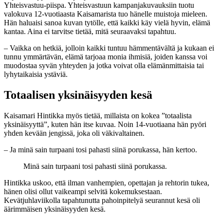
Yhteisvastuu-piispa. Yhteisvastuun kampanjakuvauksiin tuotu
valokuva 12-vuotiaasta Kaisamarista tuo hänelle muistoja mieleen.
Hän haluaisi sanoa kuvan tytölle, että kaikki käy vielä hyvin, elämä
kantaa. Aina ei tarvitse tietää, mitä seuraavaksi tapahtuu.
– Vaikka on hetkiä, jolloin kaikki tuntuu hämmentävältä ja kukaan ei
tunnu ymmärtävän, elämä tarjoaa monia ihmisiä, joiden kanssa voi
muodostaa syvän yhteyden ja jotka voivat olla elämänmittaisia tai
lyhytaikaisia ystäviä.
Totaalisen yksinäisyyden kesä
Kaisamari Hintikka myös tietää, millaista on kokea ”totaalista
yksinäisyyttä”, kuten hän itse kuvaa. Noin 14-vuotiaana hän pyöri
yhden kevään jengissä, joka oli väkivaltainen.
– Ja minä sain turpaani tosi pahasti siinä porukassa, hän kertoo.
Minä sain turpaani tosi pahasti siinä porukassa.
Hintikka uskoo, että ilman vanhempien, opettajan ja rehtorin tukea,
hänen olisi ollut vaikeampi selvitä kokemuksestaan.
Kevätjuhlaviikolla tapahtunutta pahoinpitelyä seurannut kesä oli
äärimmäisen yksinäisyyden kesä.