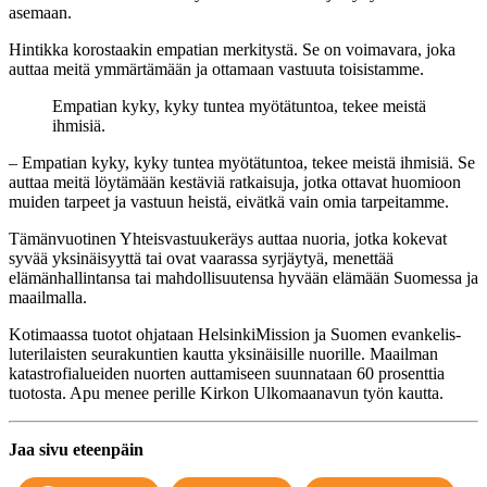
asemaan.
Hintikka korostaakin empatian merkitystä. Se on voimavara, joka
auttaa meitä ymmärtämään ja ottamaan vastuuta toisistamme.
Empatian kyky, kyky tuntea myötätuntoa, tekee meistä
ihmisiä.
– Empatian kyky, kyky tuntea myötätuntoa, tekee meistä ihmisiä. Se
auttaa meitä löytämään kestäviä ratkaisuja, jotka ottavat huomioon
muiden tarpeet ja vastuun heistä, eivätkä vain omia tarpeitamme.
Tämänvuotinen Yhteisvastuukeräys auttaa nuoria, jotka kokevat
syvää yksinäisyyttä tai ovat vaarassa syrjäytyä, menettää
elämänhallintansa tai mahdollisuutensa hyvään elämään Suomessa ja
maailmalla.
Kotimaassa tuotot ohjataan HelsinkiMission ja Suomen evankelis-
luterilaisten seurakuntien kautta yksinäisille nuorille. Maailman
katastrofialueiden nuorten auttamiseen suunnataan 60 prosenttia
tuotosta. Apu menee perille Kirkon Ulkomaanavun työn kautta.
Jaa sivu eteenpäin