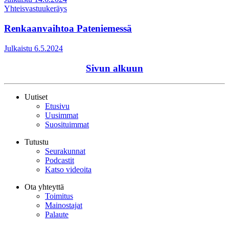
Yhteisvastuukeräys
Renkaanvaihtoa Pateniemessä
Julkaistu 6.5.2024
Sivun alkuun
Uutiset
Etusivu
Uusimmat
Suosituimmat
Tutustu
Seurakunnat
Podcastit
Katso videoita
Ota yhteyttä
Toimitus
Mainostajat
Palaute