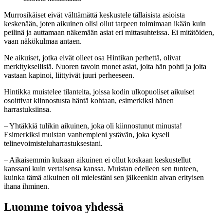
Murrosikäiset eivät välttämättä keskustele tällaisista asioista
keskenään, joten aikuinen olisi ollut tarpeen toimimaan ikään kuin
peilinä ja auttamaan näkemään asiat eri mittasuhteissa. Ei mitätöiden,
vaan näkökulmaa antaen.
Ne aikuiset, jotka eivät olleet osa Hintikan perhettä, olivat
merkityksellisiä. Nuoren tavoin monet asiat, joita hän pohti ja joita
vastaan kapinoi, liittyivät juuri perheeseen.
Hintikka muistelee tilanteita, joissa kodin ulkopuoliset aikuiset
osoittivat kiinnostusta häntä kohtaan, esimerkiksi hänen
harrastuksiinsa.
– Yhtäkkiä tulikin aikuinen, joka oli kiinnostunut minusta!
Esimerkiksi muistan vanhempieni ystävän, joka kyseli
telinevoimisteluharrastuksestani.
– Aikaisemmin kukaan aikuinen ei ollut koskaan keskustellut
kanssani kuin vertaisensa kanssa. Muistan edelleen sen tunteen,
kuinka tämä aikuinen oli mielestäni sen jälkeenkin aivan erityisen
ihana ihminen.
Luomme toivoa yhdessä