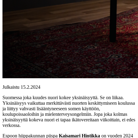
Julkaistu 15.2.2024
Suomessa joka kuudes nuori kokee yksinäisyyttä. Se on liikaa.
Yksinäisyys vaikuttaa merkittävästi nuorten keskittymiseen koulussa
ja liittyy vahvasti lisääntyneeseen somen käyttöön,
koulupoissaoloihin ja mielenterveysongelmiin. Jopa joka kolmas
yksinäisyyttä kokeva nuori ei tapaa ikätovereitaan viikoittain, ei edes
verkossa.
Espoon hiippakunnan piispa
Kaisamari Hintikka
on vuoden 2024