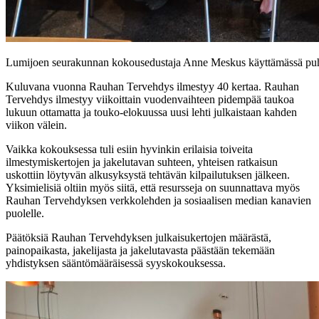
Lumijoen seurakunnan kokousedustaja Anne Meskus käyttämässä pu
Kuluvana vuonna Rauhan Tervehdys ilmestyy 40 kertaa. Rauhan
Tervehdys ilmestyy viikoittain vuodenvaihteen pidempää taukoa
lukuun ottamatta ja touko-elokuussa uusi lehti julkaistaan kahden
viikon välein.
Vaikka kokouksessa tuli esiin hyvinkin erilaisia toiveita
ilmestymiskertojen ja jakelutavan suhteen, yhteisen ratkaisun
uskottiin löytyvän alkusyksystä tehtävän kilpailutuksen jälkeen.
Yksimielisiä oltiin myös siitä, että resursseja on suunnattava myös
Rauhan Tervehdyksen verkkolehden ja sosiaalisen median kanavien
puolelle.
Päätöksiä Rauhan Tervehdyksen julkaisukertojen määrästä,
painopaikasta, jakelijasta ja jakelutavasta päästään tekemään
yhdistyksen sääntömääräisessä syyskokouksessa.