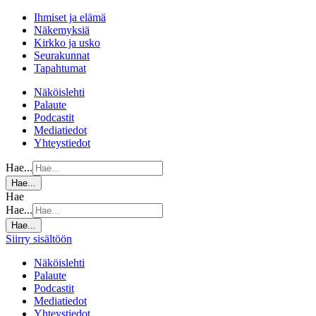
Ihmiset ja elämä
Näkemyksiä
Kirkko ja usko
Seurakunnat
Tapahtumat
Näköislehti
Palaute
Podcastit
Mediatiedot
Yhteystiedot
Hae...
Hae...
Hae
Hae...
Hae...
Siirry sisältöön
Näköislehti
Palaute
Podcastit
Mediatiedot
Yhteystiedot