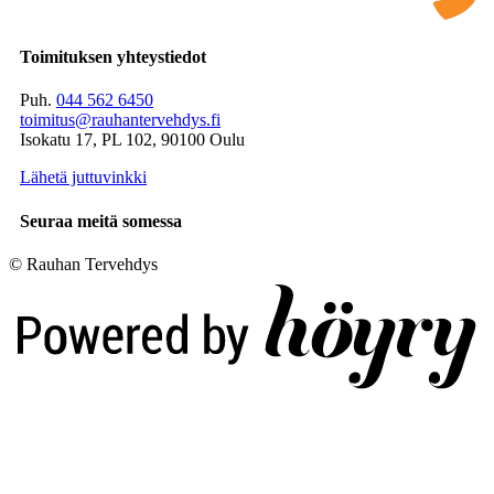
Toimituksen yhteystiedot
Puh.
044 562 6450
toimitus@rauhantervehdys.fi
Isokatu 17, PL 102, 90100 Oulu
Lähetä juttuvinkki
Seuraa meitä somessa
© Rauhan Tervehdys
Digi- ja mainostoimisto Höyry Rovaniemi ja Oulu