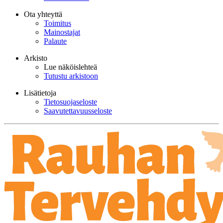
Ota yhteyttä
Toimitus
Mainostajat
Palaute
Arkisto
Lue näköislehteä
Tutustu arkistoon
Lisätietoja
Tietosuojaseloste
Saavutettavuusseloste