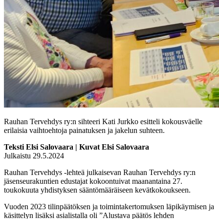
Rauhan Tervehdys ry:n sihteeri Kati Jurkko esitteli kokousväelle
erilaisia vaihtoehtoja painatuksen ja jakelun suhteen.
Teksti Elsi Salovaara | Kuvat Elsi Salovaara
Julkaistu 29.5.2024
Rauhan Tervehdys -lehteä julkaisevan Rauhan Tervehdys ry:n
jäsenseurakuntien edustajat kokoontuivat maanantaina 27.
toukokuuta yhdistyksen sääntömääräiseen kevätkokoukseen.
Vuoden 2023 tilinpäätöksen ja toimintakertomuksen läpikäymisen ja
käsittelyn lisäksi asialistalla oli ”Alustava päätös lehden