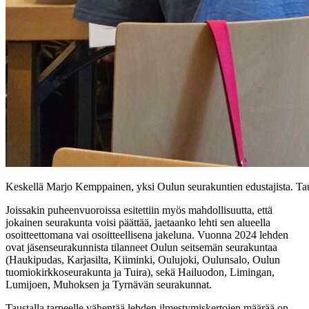
Keskellä Marjo Kemppainen, yksi Oulun seurakuntien edustajista. Tau
Joissakin puheenvuoroissa esitettiin myös mahdollisuutta, että
jokainen seurakunta voisi päättää, jaetaanko lehti sen alueella
osoitteettomana vai osoitteellisena jakeluna. Vuonna 2024 lehden
ovat jäsenseurakunnista tilanneet Oulun seitsemän seurakuntaa
(Haukipudas, Karjasilta, Kiiminki, Oulujoki, Oulunsalo, Oulun
tuomiokirkkoseurakunta ja Tuira), sekä Hailuodon, Limingan,
Lumijoen, Muhoksen ja Tyrnävän seurakunnat.
Taustalla tarpeelle vähentää lehden ilmestymiskertojen määrää on