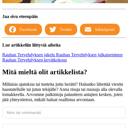
Jaa sivu eteenpäin
Facebook
Twitter
Sähköposti
Lue artikkeliin liittyviä aiheita
Rauhan Tervehdyksen jakelu
Rauhan Tervehdyksen julkaiseminen
Rauhan Tervehdyksen kevätkokous
Mitä mieltä olit artikkelista?
Millaisia ajatuksia tai tunteita juttu herätti? Haluatko lähettää viestin
haastatellulle tai jutun tekijälle? Anna risuja tai ruusuja alla olevalla
lomakkeella. Arvomme palkintoja palautteen antajien kesken, joten
jätä yhteystietosi, mikäli haluat osallistua arvontaan.