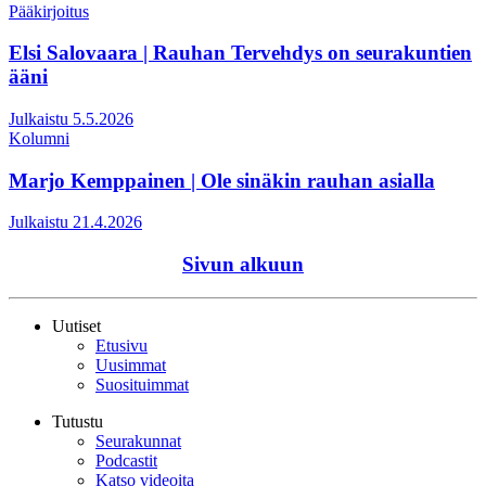
Pääkirjoitus
Elsi Salovaara | Rauhan Tervehdys on seurakuntien
ääni
Julkaistu 5.5.2026
Kolumni
Marjo Kemppainen | Ole sinäkin rauhan asialla
Julkaistu 21.4.2026
Sivun alkuun
Uutiset
Etusivu
Uusimmat
Suosituimmat
Tutustu
Seurakunnat
Podcastit
Katso videoita