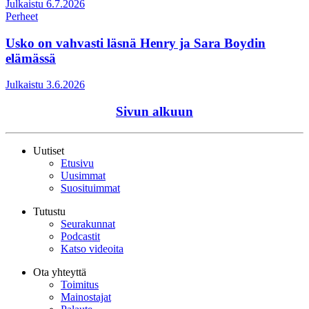
Julkaistu 6.7.2026
Perheet
Usko on vahvasti läsnä Henry ja Sara Boydin
elämässä
Julkaistu 3.6.2026
Sivun alkuun
Uutiset
Etusivu
Uusimmat
Suosituimmat
Tutustu
Seurakunnat
Podcastit
Katso videoita
Ota yhteyttä
Toimitus
Mainostajat