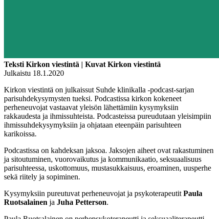
Teksti Kirkon viestintä | Kuvat Kirkon viestintä
Julkaistu 18.1.2020
Kirkon viestintä on julkaissut Suhde klinikalla -podcast-sarjan
parisuhdekysymysten tueksi. Podcastissa kirkon kokeneet
perheneuvojat vastaavat yleisön lähettämiin kysymyksiin
rakkaudesta ja ihmissuhteista. Podcasteissa pureudutaan yleisimpiin
ihmissuhdekysymyksiin ja ohjataan eteenpäin parisuhteen
karikoissa.
Podcastissa on kahdeksan jaksoa. Jaksojen aiheet ovat rakastuminen
ja sitoutuminen, vuorovaikutus ja kommunikaatio, seksuaalisuus
parisuhteessa, uskottomuus, mustasukkaisuus, eroaminen, uusperhe
sekä riitely ja sopiminen.
Kysymyksiin pureutuvat perheneuvojat ja psykoterapeutit
Paula
Ruotsalainen
ja
Juha Petterson
.
Paula Ruotsalainen on perhepsykoterapeutti ja seksuaaliterapeutti.