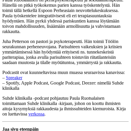
Hänellä on pitkä työkokemus parien kanssa työskentelystä. Hän
toimii tällä hetkellä Espoon Perheasiain neuvottelukeskuksessa.
Paula työskentelee integratiivisesti eli eri terapiasuuntauksia
hyödyntäen. Hän pyrkii yhdessä pariskuntien kanssa löytämään
toivon mahdollisuuden, lisäämään armollisuutta ja vahvistamaan
rakkautta.
Juha Petterson on pastori ja psykoterapeutti. Hän toimii Töölön
seurakunnan perheneuvojana. Parisuhteen vaikeuksien ja kriisien
ymmärtämisessä hän hyödyntää erityisesti ns. tunnekeskeistä
pariterapiaa, jonka avulla parisuhteen toistuviin riitatilanteisiin
saadaan muutosta ja tilalle myötätuntoa, ymmärrystä ja rakkautta.
Podcastit ovat kuunneltavissa muun muassa seuraavissa kanavissa:
–
Spreaker
– Spotify, Apple Podcast, Google Podcast, Deezer: nimellä Suhde
klinikalla
Suhde klinikalla -podcast pohjautuu Paula Ruotsalaisen
toimittamaan Suhde klinikalla -kirjaan, johon on koottu ihmisten
aitoja kysymyksiä rakkaudesta ja ihmissuhteiden kiemuroista. Kirja
on luettavissa
verkossa
.
Jaa sivu eteenpäin