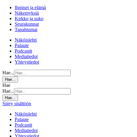
Ihmiset ja elämä
Näkemyksiä
Kirkko ja usko
Seurakunnat
Tapahtumat
Näköislehti
Palaute
Podcastit
Mediatiedot
Yhteystiedot
Hae...
Hae...
Hae
Hae...
Hae...
Siirry sisältöön
Näköislehti
Palaute
Podcastit
Mediatiedot
Yhteystiedot