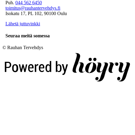
Puh.
044 562 6450
toimitus@rauhantervehdys.fi
Isokatu 17, PL 102, 90100 Oulu
Lähetä juttuvinkki
Seuraa meitä somessa
© Rauhan Tervehdys
Digi- ja mainostoimisto Höyry Rovaniemi ja Oulu