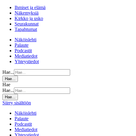
Ihmiset ja elämä
Näkemyksiä
Kirkko ja usko
Seurakunnat
Tapahtumat
Näköislehti
Palaute
Podcastit
Mediatiedot
Yhteystiedot
Hae...
Hae...
Hae
Hae...
Hae...
Siirry sisältöön
Näköislehti
Palaute
Podcastit
Mediatiedot
Yhteystiedot