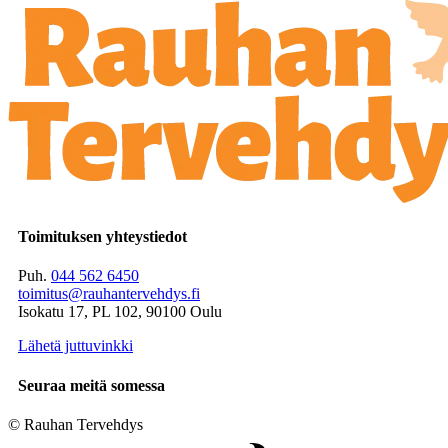
Toimituksen yhteystiedot
Puh.
044 562 6450
toimitus@rauhantervehdys.fi
Isokatu 17, PL 102, 90100 Oulu
Lähetä juttuvinkki
Seuraa meitä somessa
© Rauhan Tervehdys
Digi- ja mainostoimisto Höyry Rovaniemi ja Oulu