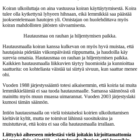
Koiran ulkoiluttaja on aina vastuussa koiran käyttäytymisestä. Koira
tulee olla kytkettynä lyhyeen hihnaan, eikä lemmikkiä saa päästää
juoksentelemaan hautojen yli. Omistajan on huolehdittava myös
koiran mahdollisten jätösten siivoamisesta.
Hautausmaa on rauhan ja hiljentymisen paikka.
Hautausmaalla koiran kanssa kulkevan on myös hyvä muistaa, että
hautajaisia pidetään viikonpäivästä riippumatta, ja haudoilla käy
surevia omaisia. Hautausmaa on rauhan ja hiljentymisen paikka.
Kaikkien hautausmaalla liikkuvien täytyy huomioida ja kunnioittaa
saattueita: on kohteliasta väistää tai siirtyä sivuun, kun saattue menee
ohi.
Vuoden 1988 järjestyssääntö totesi aikaisemmin, että koiria tai muita
lemmikkieläimiä ei saa tuoda hautausmaalle. Samassa säännössä oli
mainittu myös muun muassa uimarannat. Vuoden 2003 järjestyslaki
kumosi tämän säännön.
Intiön hautausmaalla on vielä toistaiseksi koirien ulkoiluttamisen
kieltävät kyltit, mutta ne toimivat lähinnä suosituksina ja
muistuttavat, että koira ei saa olla hautausmaalla irrallaan.
Liittyykö aiheeseen mielestäsi vielä joitakin kirjoittamattomia