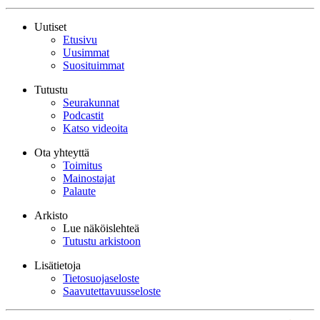
Uutiset
Etusivu
Uusimmat
Suosituimmat
Tutustu
Seurakunnat
Podcastit
Katso videoita
Ota yhteyttä
Toimitus
Mainostajat
Palaute
Arkisto
Lue näköislehteä
Tutustu arkistoon
Lisätietoja
Tietosuojaseloste
Saavutettavuusseloste