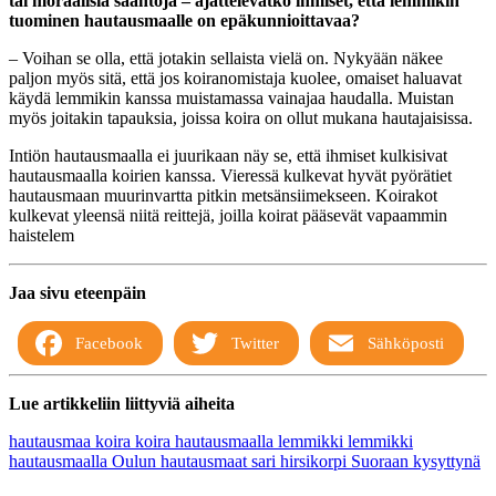
tai moraalisia sääntöjä – ajattelevatko ihmiset, että lemmikin
tuominen hautausmaalle on epäkunnioittavaa?
– Voihan se olla, että jotakin sellaista vielä on. Nykyään näkee
paljon myös sitä, että jos koiranomistaja kuolee, omaiset haluavat
käydä lemmikin kanssa muistamassa vainajaa haudalla. Muistan
myös joitakin tapauksia, joissa koira on ollut mukana hautajaisissa.
Intiön hautausmaalla ei juurikaan näy se, että ihmiset kulkisivat
hautausmaalla koirien kanssa. Vieressä kulkevat hyvät pyörätiet
hautausmaan muurinvartta pitkin metsänsiimekseen. Koirakot
kulkevat yleensä niitä reittejä, joilla koirat pääsevät vapaammin
haistelem
Jaa sivu eteenpäin
Facebook
Twitter
Sähköposti
Lue artikkeliin liittyviä aiheita
hautausmaa
koira
koira hautausmaalla
lemmikki
lemmikki
hautausmaalla
Oulun hautausmaat
sari hirsikorpi
Suoraan kysyttynä