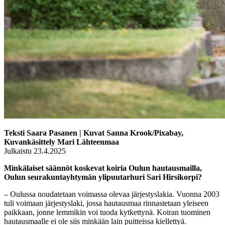
Teksti Saara Pasanen | Kuvat Sanna Krook/Pixabay,
Kuvankäsittely Mari Lähteenmaa
Julkaistu 23.4.2025
Minkälaiset säännöt koskevat koiria Oulun hautausmailla,
Oulun seurakuntayhtymän ylipuutarhuri Sari Hirsikorpi?
– Oulussa noudatetaan voimassa olevaa järjestyslakia. Vuonna 2003
tuli voimaan järjestyslaki, jossa hautausmaa rinnastetaan yleiseen
paikkaan, jonne lemmikin voi tuoda kytkettynä. Koiran tuominen
hautausmaalle ei ole siis minkään lain puitteissa kiellettyä.