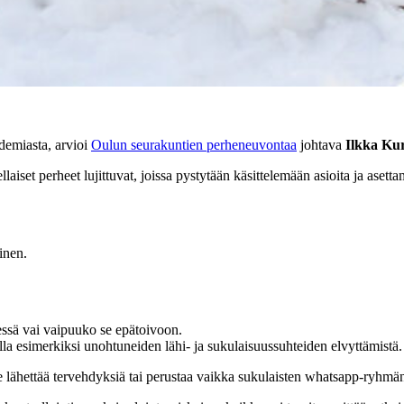
idemiasta, arvioi
Oulun seurakuntien perheneuvontaa
johtava
Ilkka Ku
laiset perheet lujittuvat, joissa pystytään käsittelemään asioita ja ase
inen.
essä vai vaipuuko se epätoivoon.
la esimerkiksi unohtuneiden lähi- ja sukulaisuussuhteiden elvyttämistä.
me lähettää tervehdyksiä tai perustaa vaikka sukulaisten whatsapp-ryh