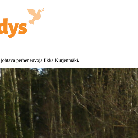
n johtava perheneuvoja Ilkka Kurjenmäki.