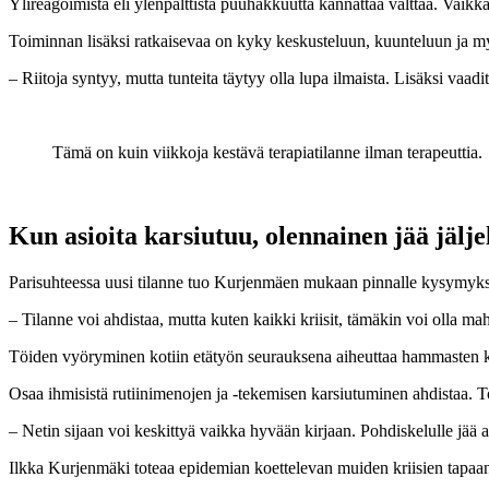
Ylireagoimista eli ylenpalttista puuhakkuutta kannattaa välttää. Vaikka 
Toiminnan lisäksi ratkaisevaa on kyky keskusteluun, kuunteluun ja m
– Riitoja syntyy, mutta tunteita täytyy olla lupa ilmaista. Lisäksi vaadit
Tämä on kuin viikkoja kestävä terapiatilanne ilman terapeuttia.
Kun asioita karsiutuu, olennainen jää jälje
Parisuhteessa uusi tilanne tuo Kurjenmäen mukaan pinnalle kysymyksen
– Tilanne voi ahdistaa, mutta kuten kaikki kriisit, tämäkin voi olla mah
Töiden vyöryminen kotiin etätyön seurauksena aiheuttaa hammasten kir
Osaa ihmisistä rutiinimenojen ja -tekemisen karsiutuminen ahdistaa. T
– Netin sijaan voi keskittyä vaikka hyvään kirjaan. Pohdiskelulle jää
Ilkka Kurjenmäki toteaa epidemian koettelevan muiden kriisien tapaan 