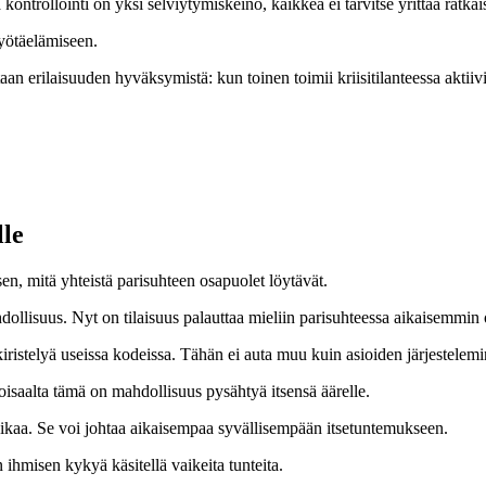
kontrollointi on yksi selviytymiskeino, kaikkea ei tarvitse yrittää ratkais
yötäelämiseen.
aan erilaisuuden hyväksymistä: kun toinen toimii kriisitilanteessa aktiivis
lle
, mitä yhteistä parisuhteen osapuolet löytävät.
dollisuus. Nyt on tilaisuus palauttaa mieliin parisuhteessa aikaisemmin ol
istelyä useissa kodeissa. Tähän ei auta muu kuin asioiden järjestelemi
oisaalta tämä on mahdollisuus pysähtyä itsensä äärelle.
 aikaa. Se voi johtaa aikaisempaa syvällisempään itsetuntemukseen.
ihmisen kykyä käsitellä vaikeita tunteita.