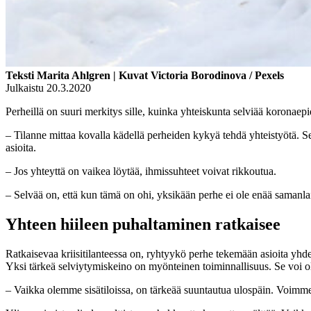
Teksti Marita Ahlgren | Kuvat Victoria Borodinova / Pexels
Julkaistu 20.3.2020
Perheillä on suuri merkitys sille, kuinka yhteiskunta selviää koronaep
– Tilanne mittaa kovalla kädellä perheiden kykyä tehdä yhteistyötä. Sel
asioita.
– Jos yhteyttä on vaikea löytää, ihmissuhteet voivat rikkoutua.
– Selvää on, että kun tämä on ohi, yksikään perhe ei ole enää samanla
Yhteen hiileen puhaltaminen ratkaisee
Ratkaisevaa kriisitilanteessa on, ryhtyykö perhe tekemään asioita yhd
Yksi tärkeä selviytymiskeino on myönteinen toiminnallisuus. Se voi ol
– Vaikka olemme sisätiloissa, on tärkeää suuntautua ulospäin. Voim