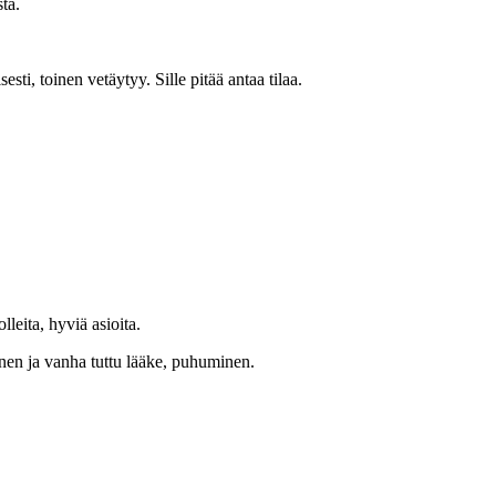
ta.
esti, toinen vetäytyy. Sille pitää antaa tilaa.
leita, hyviä asioita.
nen ja vanha tuttu lääke, puhuminen.