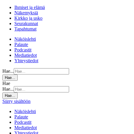
Ihmiset ja elämä
Näkemyksiä
Kirkko ja usko
Seurakunnat
Tapahtumat
Näköislehti
Palaute
Podcastit
Mediatiedot
Yhteystiedot
Hae...
Hae...
Hae
Hae...
Hae...
Siirry sisältöön
Näköislehti
Palaute
Podcastit
Mediatiedot
Yhteystiedot