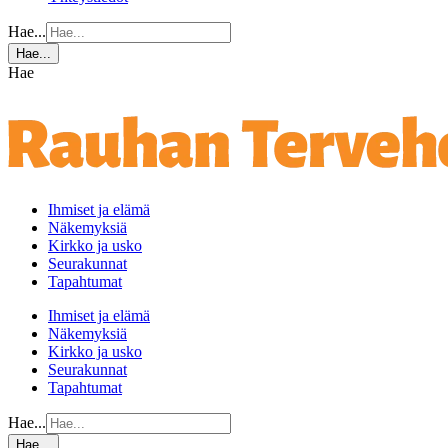
Hae...
Hae...
Hae
Ihmiset ja elämä
Näkemyksiä
Kirkko ja usko
Seurakunnat
Tapahtumat
Ihmiset ja elämä
Näkemyksiä
Kirkko ja usko
Seurakunnat
Tapahtumat
Hae...
Hae...