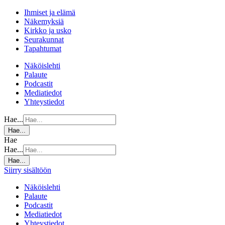
Ihmiset ja elämä
Näkemyksiä
Kirkko ja usko
Seurakunnat
Tapahtumat
Näköislehti
Palaute
Podcastit
Mediatiedot
Yhteystiedot
Hae...
Hae...
Hae
Hae...
Hae...
Siirry sisältöön
Näköislehti
Palaute
Podcastit
Mediatiedot
Yhteystiedot