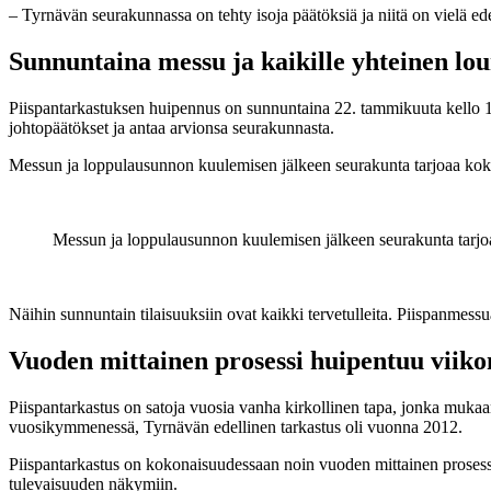
– Tyrnävän seurakunnassa on tehty isoja päätöksiä ja niitä on vielä e
Sunnuntaina messu ja kaikille yhteinen lo
Piispantarkastuksen huipennus on sunnuntaina 22. tammikuuta kello 10
johtopäätökset ja antaa arvionsa seurakunnasta.
Messun ja loppulausunnon kuulemisen jälkeen seurakunta tarjoaa koko
Messun ja loppulausunnon kuulemisen jälkeen seurakunta tarjoa
Näihin sunnuntain tilaisuuksiin ovat kaikki tervetulleita. Piispanmes
Vuoden mittainen prosessi huipentuu viik
Piispantarkastus on satoja vuosia vanha kirkollinen tapa, jonka mukaa
vuosikymmenessä, Tyrnävän edellinen tarkastus oli vuonna 2012.
Piispantarkastus on kokonaisuudessaan noin vuoden mittainen prosessi
tulevaisuuden näkymiin.