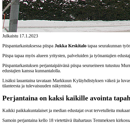
Julkaistu 17.1.2023
Piispantarkastuksessa piispa
Jukka Keskitalo
tapaa seurakunnan työnt
Piispa tapaa myös alueen yritysten, palveluiden ja työnantajien edust
Piispantarkastuksen perjantaipäivänä piispa seurueineen tutustuu M
edustajien kanssa kunnantalolla.
Lisäksi lauantaina tavataan Markkuun Kyläyhdistyksen väkeä ja luvas
tilanteesta ja tulevaisuuden näkymistä.
Perjantaina on kaksi kaikille avointa tap
Kaikki paikkakuntalaiset ja median edustajat ovat tervetulleita mukaan
Samoin perjantaina kello 18 vietettävä iltahartaus Temmeksen kirkossa