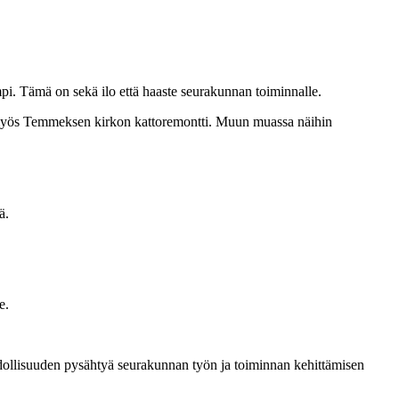
i. Tämä on sekä ilo että haaste seurakunnan toiminnalle.
n myös Temmeksen kirkon kattoremontti. Muun muassa näihin
ä.
e.
ahdollisuuden pysähtyä seurakunnan työn ja toiminnan kehittämisen