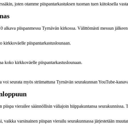
dessäkin, joten otamme piispantarkastuksen tuoman tuen kiitoksella vast
unas
 alkava piispanmessu Tyrnävän kirkossa. Välittömästi messun jälkeen on
 kirkkoväelle piispantarkastuslounaan.
a koko kirkkoväelle piispantarkastuslounaan.
sua voi seurata myös striimattuna Tyrnävän seurakunnan YouTube-kanaval
onloppuun
n piispa vierailee säännöllisin väliajoin hiippakuntansa seurakunnissa.
, vaikka varsinainen piispan vierailu seurakunnassa järjestetään muuta