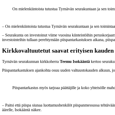
On mielenkiintoista tutustua Tyrnävän seurakuntaan ja sen toim
– On mielenkiintoista tutustua Tyrnävän seurakuntaan ja sen toimint
– Seurakunta on investoinut viime vuosina kiinteistöihin peruskorj
investointeihin tullaan perehtymään piispantarkastuksen aikana, piispa
Kirkkovaltuutetut saavat erityisen kauden
Tyrnävän seurakunnan kirkkoherra
Teemu Isokääntä
kertoo seurakun
Piispantarkastuksen ajankohta osuu uuden valtuustokauden alkuun, jot
Piispantarkastus myös tarjoaa päättäjille ja koko yhteisölle ma
– Paitsi että piispa siunaa luottamushenkilöt piispanmessussa tehtävä
äärelle, Isokääntä näkee.