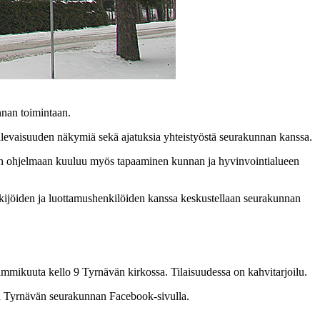
nnan toimintaan.
tulevaisuuden näkymiä sekä ajatuksia yhteistyöstä seurakunnan kanssa.
ain ohjelmaan kuuluu myös tapaaminen kunnan ja hyvinvointialueen
kijöiden ja luottamushenkilöiden kanssa keskustellaan seurakunnan
tammikuuta kello 9 Tyrnävän kirkossa. Tilaisuudessa on kahvitarjoilu.
una Tyrnävän seurakunnan Facebook-sivulla.