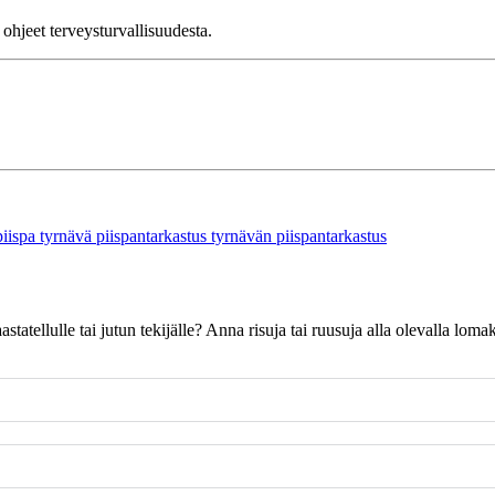
ohjeet terveysturvallisuudesta.
piispa tyrnävä
piispantarkastus
tyrnävän piispantarkastus
 haastatellulle tai jutun tekijälle? Anna risuja tai ruusuja alla olevalla l