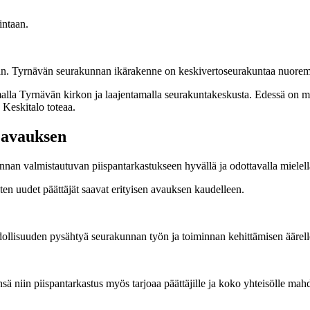
intaan.
aan. Tyrnävän seurakunnan ikärakenne on keskivertoseurakuntaa nuoremp
aamalla Tyrnävän kirkon ja laajentamalla seurakuntakeskusta. Edessä o
 Keskitalo toteaa.
 avauksen
nan valmistautuvan piispantarkastukseen hyvällä ja odottavalla mielell
en uudet päättäjät saavat erityisen avauksen kaudelleen.
hdollisuuden pysähtyä seurakunnan työn ja toiminnan kehittämisen äärell
änsä niin piispantarkastus myös tarjoaa päättäjille ja koko yhteisölle m