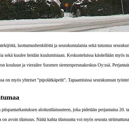
ekijöitä, luottamushenkilöitä ja seurakuntalaisia sekä tutustuu seuraku
ajia sekä kuulee heidän kuulumisiaan. Keskusteluissa käsitellään myös 
urron kouluun ja vierailee Suomen siemenperunakeskus Oy:ssä. Perjant
sa on myös yhteiset ”pipolätkäpelit”. Tapaamisissa seurakunnan työnte
ahtumaa
 piispantarkastuksen aloitustilaisuuteen, joka pidetään perjantaina 20. 
 on avoin tilaisuus. Näitä kahta tilaisuutta voi myös seurata striimatt