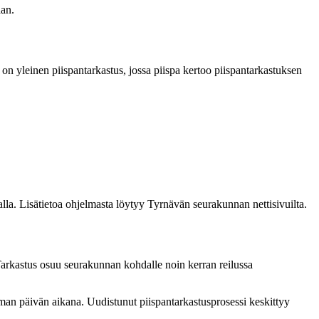
aan.
 yleinen piispantarkastus, jossa piispa kertoo piispantarkastuksen
la. Lisätietoa ohjelmasta löytyy Tyrnävän seurakunnan nettisivuilta.
 Tarkastus osuu seurakunnan kohdalle noin kerran reilussa
man päivän aikana. Uudistunut piispantarkastusprosessi keskittyy