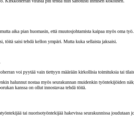
 Kirkkoherran virasta piti tehdä niin sanotusti ihmisen kokoinen.
 mutta aika pian huomasin, että muutosjohtamista kaipaa myös oma työ. K
 töitä saisi tehdä kellon ympäri. Mutta kuka sellaista jaksaisi.
.
herran voi pyytää vain tiettyyn määrään kirkollisia toimituksia tai tilai
tenkin halunnut nostaa myös seurakunnan muidenkin työntekijöiden näkyv
porukan kanssa on ollut innostavaa tehdä töitä.
oniatyöntekijää tai nuorisotyöntekijää hakevissa seurakunnissa joudutaan