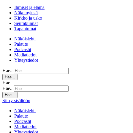
Ihmiset ja elämä
Näkemyksiä
Kirkko ja usko
Seurakunnat
Tapahtumat
Näköislehti
Palaute
Podcastit
Mediatiedot
Yhteystiedot
Hae...
Hae...
Hae
Hae...
Hae...
Siirry sisältöön
Näköislehti
Palaute
Podcastit
Mediatiedot
Yhteystiedot