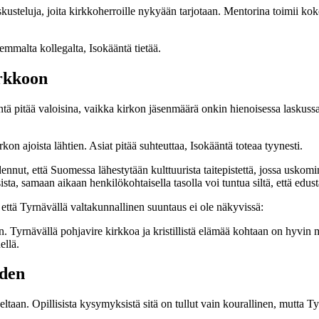
usteluja, joita kirkkoherroille nykyään tarjotaan. Mentorina toimii ko
mmalta kollegalta, Isokääntä tietää.
irkkoon
pitää valoisina, vaikka kirkon jäsenmäärä onkin hienoisessa laskussa ja
kon ajoista lähtien. Asiat pitää suhteuttaa, Isokääntä toteaa tyynesti.
ennut, että Suomessa lähestytään kulttuurista taitepistettä, jossa uskom
a, samaan aikaan henkilökohtaisella tasolla voi tuntua siltä, että edu
että Tyrnävällä valtakunnallinen suuntaus ei ole näkyvissä:
aan. Tyrnävällä pohjavire kirkkoa ja kristillistä elämää kohtaan on hyv
ellä.
yden
eltaan. Opillisista kysymyksistä sitä on tullut vain kourallinen, mutta 