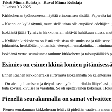
Teksti Minna Kolistaja | Kuvat Minna Kolistaja
Julkaistu 9.3.2025
Kirkkoherran työhuoneessa näyttää erinomaisen siistiltä. Papereita tai 
– Kaappi on kyllä täynnä, mutta siellä taitaa olla etupäässä edeltäjieni
Isokääntä jättää Tyrnävän kirkkoherran tehtävät huhtikuun alussa, mu
– Kyllähän kirkkoherra on läsnä erilaisissa tilaisuuksissa ja tällaises
johtamista, henkilöitten johtamista, eteenpäin ennakointia… Toiminnan 
Isokääntä vertaa seurakuntaa tauluun: kirkkoherra ja talouspäällikkö p
Esimies on esimerkkinä
lomien pitämisess
Ennen Raahen kirkkoherraksi siirtymistä Isokäännällä on kalenterissa
– On aivan johtamiseen ja tietynlaiseen työkulttuuriinkin liittyvä asia,
töitä kovissa kivuissa ja väsähdin. Se oli opettavainen kokemus. Hoksasi
Pienellä seurakunnalla on samat
velvoitte
Pienen seurakunnan kirkkoherran tehtävää pidetään vaativana muun mu