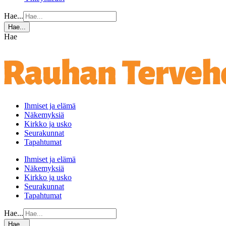
Hae...
Hae...
Hae
Ihmiset ja elämä
Näkemyksiä
Kirkko ja usko
Seurakunnat
Tapahtumat
Ihmiset ja elämä
Näkemyksiä
Kirkko ja usko
Seurakunnat
Tapahtumat
Hae...
Hae...