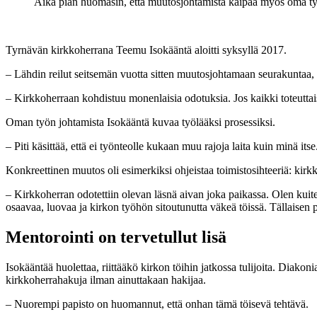
Aika pian huomasin, että muutosjohtamista kaipaa myös oma työ.
Tyrnävän kirkkoherrana Teemu Isokääntä aloitti syksyllä 2017.
– Lähdin reilut seitsemän vuotta sitten muutosjohtamaan seurakuntaa,
– Kirkkoherraan kohdistuu monenlaisia odotuksia. Jos kaikki toteuttaisi,
Oman työn johtamista Isokääntä kuvaa työlääksi prosessiksi.
– Piti käsittää, että ei työnteolle kukaan muu rajoja laita kuin minä itse
Konkreettinen muutos oli esimerkiksi ohjeistaa toimistosihteeriä: kirkko
– Kirkkoherran odotettiin olevan läsnä aivan joka paikassa. Olen kui
osaavaa, luovaa ja kirkon työhön sitoutunutta väkeä töissä. Tällaisen 
Mentorointi on
tervetullut lisä
Isokääntää huolettaa, riittääkö kirkon töihin jatkossa tulijoita. Diak
kirkkoherrahakuja ilman ainuttakaan hakijaa.
– Nuorempi papisto on huomannut, että onhan tämä töisevä tehtävä.