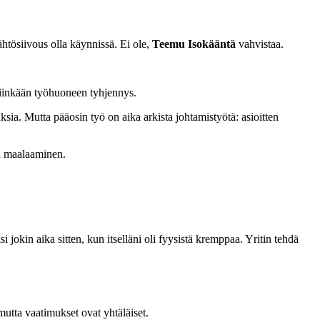
ähtösiivous olla käynnissä. Ei ole,
Teemu Isokääntä
vahvistaa.
niinkään työhuoneen tyhjennys.
ksia. Mutta pääosin työ on aika arkista johtamistyötä: asioitten
en maalaaminen.
i jokin aika sitten, kun itselläni oli fyysistä kremppaa. Yritin tehdä
utta vaatimukset ovat yhtäläiset.