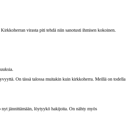
irkkoherran virasta piti tehdä niin sanotusti ihmisen kokoinen.
suuksia.
yyttä. On tässä talossa muitakin kuin kirkkoherra. Meillä on todella
 jo nyt jännittämään, löytyykö hakijoita. On nähty myös