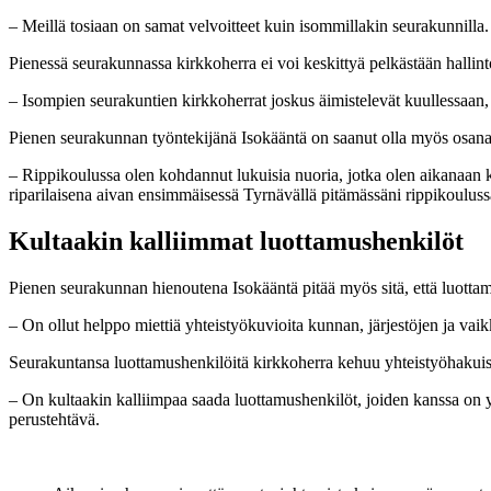
– Meillä tosiaan on samat velvoitteet kuin isommillakin seurakunnilla. 
Pienessä seurakunnassa kirkkoherra ei voi keskittyä pelkästään hallin
– Isompien seurakuntien kirkkoherrat joskus äimistelevät kuullessaan
Pienen seurakunnan työntekijänä Isokääntä on saanut olla myös osan
– Rippikoulussa olen kohdannut lukuisia nuoria, jotka olen aikanaan ka
riparilaisena aivan ensimmäisessä Tyrnävällä pitämässäni rippikouluss
Kultaakin kalliimmat
luottamushenkilöt
Pienen seurakunnan hienoutena Isokääntä pitää myös sitä, että luottamu
– On ollut helppo miettiä yhteistyökuvioita kunnan, järjestöjen ja 
Seurakuntansa luottamushenkilöitä kirkkoherra kehuu yhteistyöhakuisi
– On kultaakin kalliimpaa saada luottamushenkilöt, joiden kanssa on
perustehtävä.