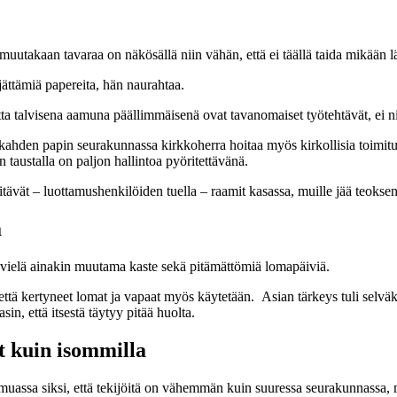
muutakaan tavaraa on näkösällä niin vähän, että ei täällä taida mikään l
 jättämiä papereita, hän naurahtaa.
tta talvisena aamuna päällimmäisenä ovat tavanomaiset työtehtävät, ei 
sa kahden papin seurakunnassa kirkkoherra hoitaa myös kirkollisia toimitu
taustalla on paljon hallintoa pyöritettävänä.
itävät – luottamushenkilöiden tuella – raamit kasassa, muille jää teoks
ä
 vielä ainakin muutama kaste sekä pitämättömiä lomapäiviä.
 että kertyneet lomat ja vapaat myös käytetään. Asian tärkeys tuli selväks
n, että itsestä täytyy pitää huolta.
et kuin isommilla
assa siksi, että tekijöitä on vähemmän kuin suuressa seurakunnassa, m