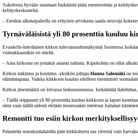
Askeleena hyvään suuntaan Isokääntä pitää mentorointia ja kehityskesk
kehityskeskustelut.
– Etenkin alkutaipaleella on erityisen arvokasta saada neuvoja kokenee
Tyrnäväläisistä yli 80
prosenttia kuuluu k
Evankelis-luterilaisen kirkon tulevaisuudennäkymiä Suomessa Isokääntä 
voimakkaastikin eri mieltä.
– Aina kirkossa on jostakin asiasta nahistu. Kipukohtia on ollut alkukir
Kirkon tutkimus ja koulutus -yksikön johtaja
Hanna Salomäki
on tod
elämäntapana. Vaikka kirkkoon kuuluu edelleen enemmistö suomalaisist
Kirkon jäsenmäärä on loivassa laskusuunnassa. Isokääntää ilahduttaa, 
– Täällä reippaasti yli 80 prosenttia kuuluu kirkkoon ja lapset kastet
nimi vaan täällä aidosti eletään monessakin mielessä Jumalan kämmen
Remontti tuo esiin kirkon
merkityksellisy
Palautetta seurakuntalaisilta päin kirkkoherra saa yleensä vain harvaks