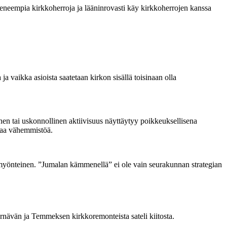
keneempia kirkkoherroja ja lääninrovasti käy kirkkoherrojen kanssa
 vaikka asioista saatetaan kirkon sisällä toisinaan olla
inen tai uskonnollinen aktiivisuus näyttäytyy poikkeuksellisena
staa vähemmistöä.
in myönteinen. ”Jumalan kämmenellä” ei ole vain seurakunnan strategian
Tyrnävän ja Temmeksen kirkkoremonteista sateli kiitosta.