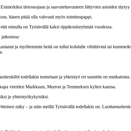
Esimerkiksi tietosuojaan ja saavutettavuuteen liittyvien asioiden täytyy 
toon, hänen pitää olla vahvasti myös toimituspappi.
, että minulla on Tyrnävällä kaksi rippikouluryhmää vuodessa.
a jatkumoa:
stanut ja myöhemmin heitä on tullut kohdalle vihittävinä tai kummeiksi 
a.
shenkilöt todellakin tunnetaan ja yhteistyö eri suuntiin on mutkatonta.
vaikkapa vireiden Markkuun, Murron ja Temmeksen kylien kanssa.
ksi ja yhteistyökykyisiksi.
 yhteinen näky – ja näin meillä Tyrnävällä todellakin on. Luottamushen