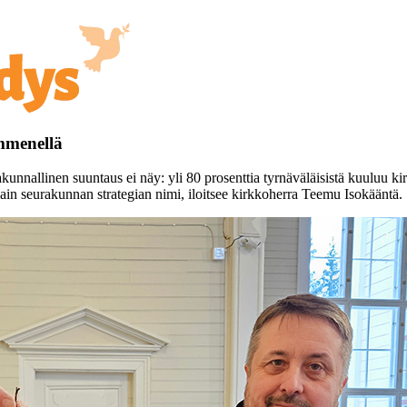
mmenellä
nnallinen suuntaus ei näy: yli 80 prosenttia tyrnäväläisistä kuuluu kirkk
n seurakunnan strategian nimi, iloitsee kirkkoherra Teemu Isokääntä.