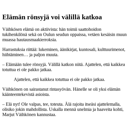
Elämän rönsyjä voi välillä katkoa
Väihkösen elämä on aktiivista: hän toimii saattohoidon
tukihenkilönä sekä on Oulun seudun oppaissa, vetäen kesäisin muun
muassa hautausmaakierroksia.
Harrastuksia riittää: lukeminen, äänikirjat, kuntosali, kulttuurimenot,
hiihtäminen… ja paljon muuta.
– Elämään tulee rönsyjä. Välillä katkon niitä. Ajattelen, että kaikkea
totuttua ei ole pakko jatkaa.
Ajattelen, että kaikkea totuttua ei ole pakko jatkaa.
Väihkönen on sairastanut rintasyövän. Hänelle se oli yksi elämän
käänteentekevistä asioista.
– Elä nyt! Ole valpas, tee, toteuta. Älä rajoita itseäsi ajattelemalla,
olisiko jokin mahdollista. Uskalla mennä unelmia ja haaveita kohti,
Marjut Väihkönen kannustaa.