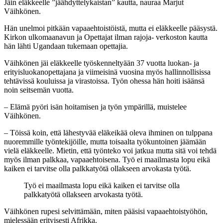
Jäin eläkkeelle ”jäähdyttelykaistan” kautta, nauraa Marjut
Väihkönen.
Hän unelmoi pitkään vapaaehtoistöistä, mutta ei eläkkeelle pääsystä.
Kirkon ulkomaanavun ja Opettajat ilman rajoja- verkoston kautta
hän lähti Ugandaan tukemaan opettajia.
Väihkönen jäi eläkkeelle työskenneltyään 37 vuotta luokan- ja
erityisluokanopettajana ja viimeisinä vuosina myös hallinnollisissa
tehtävissä kouluissa ja virastoissa. Työn ohessa hän hoiti isäänsä
noin seitsemän vuotta.
– Elämä pyöri isän hoitamisen ja työn ympärillä, muistelee
Väihkönen.
– Töissä koin, että lähestyvää eläkeikää oleva ihminen on tulppana
nuoremmille työntekijöille, mutta toisaalta työkuntoinen jäämään
vielä eläkkeelle. Mietin, että työnteko voi jatkua mutta sitä voi tehdä
myös ilman palkkaa, vapaaehtoisena. Työ ei maailmasta lopu eikä
kaiken ei tarvitse olla palkkatyötä ollakseen arvokasta työtä.
Työ ei maailmasta lopu eikä kaiken ei tarvitse olla
palkkatyötä ollakseen arvokasta työtä.
Väihkönen rupesi selvittämään, miten pääsisi vapaaehtoistyöhön,
mielessään erityisesti Afrikka.