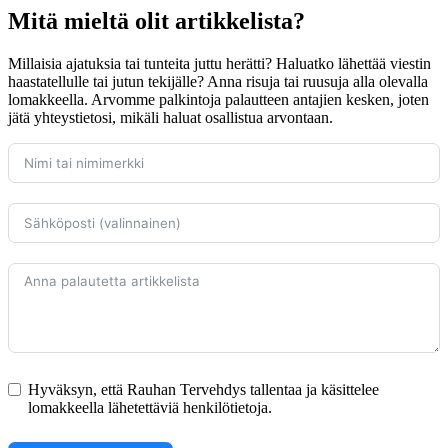
Mitä mieltä olit artikkelista?
Millaisia ajatuksia tai tunteita juttu herätti? Haluatko lähettää viestin
haastatellulle tai jutun tekijälle? Anna risuja tai ruusuja alla olevalla
lomakkeella. Arvomme palkintoja palautteen antajien kesken, joten
jätä yhteystietosi, mikäli haluat osallistua arvontaan.
Hyväksyn, että Rauhan Tervehdys tallentaa ja käsittelee
lomakkeella lähetettäviä henkilötietoja.