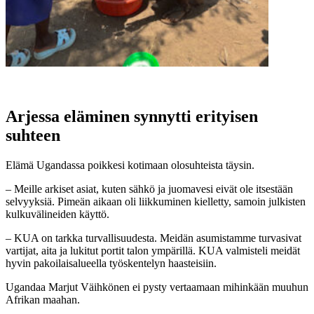
Arjessa eläminen synnytti erityisen
suhteen
Elämä Ugandassa poikkesi kotimaan olosuhteista täysin.
– Meille arkiset asiat, kuten sähkö ja juomavesi eivät ole itsestään
selvyyksiä. Pimeän aikaan oli liikkuminen kielletty, samoin julkisten
kulkuvälineiden käyttö.
– KUA on tarkka turvallisuudesta. Meidän asumistamme turvasivat
vartijat, aita ja lukitut portit talon ympärillä. KUA valmisteli meidät
hyvin pakoilaisalueella työskentelyn haasteisiin.
Ugandaa Marjut Väihkönen ei pysty vertaamaan mihinkään muuhun
Afrikan maahan.