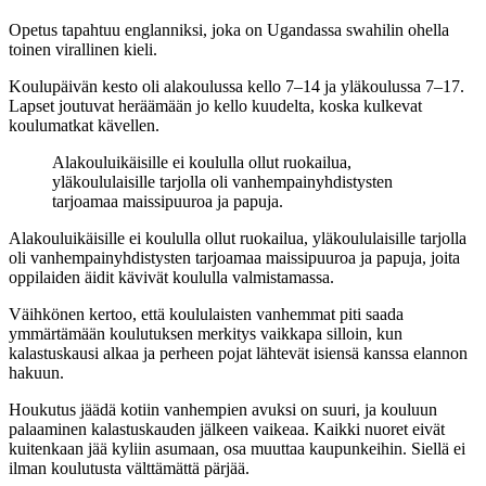
Opetus tapahtuu englanniksi, joka on Ugandassa swahilin ohella
toinen virallinen kieli.
Koulupäivän kesto oli alakoulussa kello 7–14 ja yläkoulussa 7–17.
Lapset joutuvat heräämään jo kello kuudelta, koska kulkevat
koulumatkat kävellen.
Alakouluikäisille ei koululla ollut ruokailua,
yläkoululaisille tarjolla oli vanhempainyhdistysten
tarjoamaa maissipuuroa ja papuja.
Alakouluikäisille ei koululla ollut ruokailua, yläkoululaisille tarjolla
oli vanhempainyhdistysten tarjoamaa maissipuuroa ja papuja, joita
oppilaiden äidit kävivät koululla valmistamassa.
Väihkönen kertoo, että koululaisten vanhemmat piti saada
ymmärtämään koulutuksen merkitys vaikkapa silloin, kun
kalastuskausi alkaa ja perheen pojat lähtevät isiensä kanssa elannon
hakuun.
Houkutus jäädä kotiin vanhempien avuksi on suuri, ja kouluun
palaaminen kalastuskauden jälkeen vaikeaa. Kaikki nuoret eivät
kuitenkaan jää kyliin asumaan, osa muuttaa kaupunkeihin. Siellä ei
ilman koulutusta välttämättä pärjää.