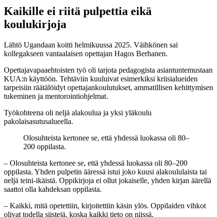
Kaikille ei riitä pulpettia eikä
koulukirjoja
Lähtö Ugandaan koitti helmikuussa 2025. Väihkönen sai
kollegakseen vantaalaisen opettajan Hagos Berhanen.
Opettajavapaaehtoisten työ oli tarjota pedagogista asiantuntemustaan
KUA:n käyttöön. Tehtäviin kuuluivat esimerkiksi kriisialueiden
tarpeisiin räätälöidyt opettajankoulutukset, ammatillisen kehittymisen
tukeminen ja mentorointiohjelmat.
Työkohteena oli neljä alakoulua ja yksi yläkoulu
pakolaisasutusalueella.
Olosuhteista kertonee se, että yhdessä luokassa oli 80–
200 oppilasta.
– Olosuhteista kertonee se, että yhdessä luokassa oli 80–200
oppilasta. Yhden pulpetin ääressä istui joko kuusi alakoululaista tai
neljä teini-ikäistä. Oppikirjoja ei ollut jokaiselle, yhden kirjan äärellä
saattoi olla kahdeksan oppilasta.
– Kaikki, mitä opetettiin, kirjoitettiin käsin ylös. Oppilaiden vihkot
olivat todella siistejä, koska kaikki tieto on niissä.