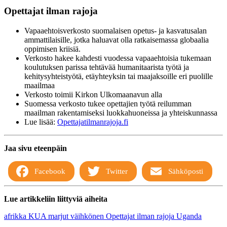
Opettajat ilman rajoja
Vapaaehtoisverkosto suomalaisen opetus- ja kasvatusalan
ammattilaisille, jotka haluavat olla ratkaisemassa globaalia
oppimisen kriisiä.
Verkosto hakee kahdesti vuodessa vapaaehtoisia tukemaan
koulutuksen parissa tehtävää humanitaarista työtä ja
kehitysyhteistyötä, etäyhteyksin tai maajaksoille eri puolille
maailmaa
Verkosto toimii Kirkon Ulkomaanavun alla
Suomessa verkosto tukee opettajien työtä reilumman
maailman rakentamiseksi luokkahuoneissa ja yhteiskunnassa
Lue lisää:
Opettajatilmanrajoja.fi
Jaa sivu eteenpäin
Facebook
Twitter
Sähköposti
Lue artikkeliin liittyviä aiheita
afrikka
KUA
marjut väihkönen
Opettajat ilman rajoja
Uganda