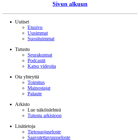
Sivun alkuun
Uutiset
Etusivu
Uusimmat
Suosituimmat
Tutustu
Seurakunnat
Podcastit
Katso videoita
Ota yhteyttä
Toimitus
Mainostajat
Palaute
Arkisto
Lue näköislehteä
Tutustu arkistoon
Lisätietoja
Tietosuojaseloste
Saavutettavuusseloste