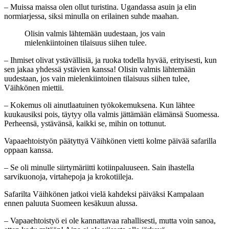
– Muissa maissa olen ollut turistina. Ugandassa asuin ja elin
normiarjessa, siksi minulla on erilainen suhde maahan.
Olisin valmis lähtemään uudestaan, jos vain
mielenkiintoinen tilaisuus siihen tulee.
– Ihmiset olivat ystävällisiä, ja ruoka todella hyvää, erityisesti, kun
sen jakaa yhdessä ystävien kanssa! Olisin valmis lähtemään
uudestaan, jos vain mielenkiintoinen tilaisuus siihen tulee,
Väihkönen miettii.
– Kokemus oli ainutlaatuinen työkokemuksena. Kun lähtee
kuukausiksi pois, täytyy olla valmis jättämään elämänsä Suomessa.
Perheensä, ystävänsä, kaikki se, mihin on tottunut.
Vapaaehtoistyön päätyttyä Väihkönen vietti kolme päivää safarilla
oppaan kanssa.
– Se oli minulle siirtymäriitti kotiinpaluuseen. Sain ihastella
sarvikuonoja, virtahepoja ja krokotiileja.
Safarilta Väihkönen jatkoi vielä kahdeksi päiväksi Kampalaan
ennen paluuta Suomeen kesäkuun alussa.
– Vapaaehtoistyö ei ole kannattavaa rahallisesti, mutta voin sanoa,