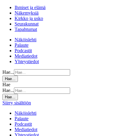
Ihmiset ja elämä
Näkemyksiä
Kirkko ja usko
Seurakunnat
Tapahtumat
Näköislehti
Palaute
Podcastit
Mediatiedot
Yhteystiedot
Hae...
Hae...
Hae
Hae...
Hae...
Siirry sisältöön
Näköislehti
Palaute
Podcastit
Mediatiedot
Yhteystiedot