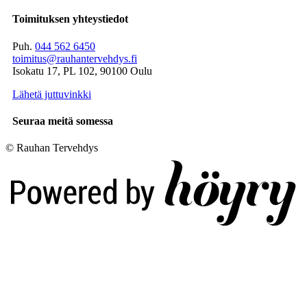
Toimituksen yhteystiedot
Puh.
044 562 6450
toimitus@rauhantervehdys.fi
Isokatu 17, PL 102, 90100 Oulu
Lähetä juttuvinkki
Seuraa meitä somessa
© Rauhan Tervehdys
Digi- ja mainostoimisto Höyry Rovaniemi ja Oulu