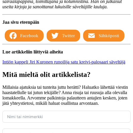
sairaalapappina, toimittajana ja kolumnistina. Hän on julkaisut
useita kirjoja ja sanoittanut lukuisille säveltäjille lauluja.
Jaa sivu eteenpäin
Facebook
Twitter
Sähköposti
Lue artikkeliin liittyviä aiheita
Intiön kappeli
Jiri Kuronen
runoilija
satu kreivi-palosaari
säveltäjä
Mitä mieltä olit artikkelista?
Millaisia ajatuksia tai tunteita juttu herätti? Haluatko lähettää viestin
haastatellulle tai jutun tekijälle? Anna risuja tai ruusuja alla olevalla
lomakkeella. Arvomme palkintoja palautteen antajien kesken, joten
jätä yhteystietosi, mikäli haluat osallistua arvontaan.