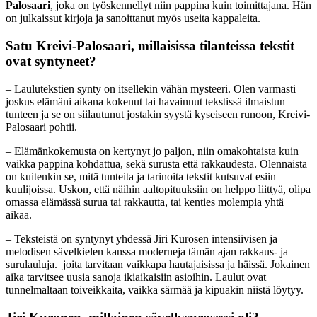
Palosaari
, joka on työskennellyt niin pappina kuin toimittajana. Hän
on julkaissut kirjoja ja sanoittanut myös useita kappaleita.
Satu Kreivi-Palosaari, millaisissa tilanteissa tekstit
ovat syntyneet?
– Laulutekstien synty on itsellekin vähän mysteeri. Olen varmasti
joskus elämäni aikana kokenut tai havainnut tekstissä ilmaistun
tunteen ja se on siilautunut jostakin syystä kyseiseen runoon, Kreivi-
Palosaari pohtii.
– Elämänkokemusta on kertynyt jo paljon, niin omakohtaista kuin
vaikka pappina kohdattua, sekä surusta että rakkaudesta. Olennaista
on kuitenkin se, mitä tunteita ja tarinoita tekstit kutsuvat esiin
kuulijoissa. Uskon, että näihin aaltopituuksiin on helppo liittyä, olipa
omassa elämässä surua tai rakkautta, tai kenties molempia yhtä
aikaa.
– Teksteistä on syntynyt yhdessä Jiri Kurosen intensiivisen ja
melodisen sävelkielen kanssa moderneja tämän ajan rakkaus- ja
surulauluja. joita tarvitaan vaikkapa hautajaisissa ja häissä. Jokainen
aika tarvitsee uusia sanoja ikiaikaisiin asioihin. Laulut ovat
tunnelmaltaan toiveikkaita, vaikka särmää ja kipuakin niistä löytyy.