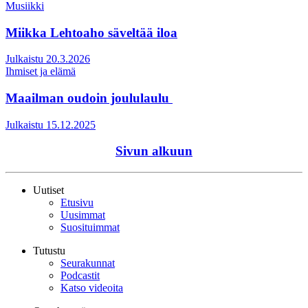
Musiikki
Miikka Lehtoaho säveltää iloa
Julkaistu 20.3.2026
Ihmiset ja elämä
Maailman oudoin joululaulu
Julkaistu 15.12.2025
Sivun alkuun
Uutiset
Etusivu
Uusimmat
Suosituimmat
Tutustu
Seurakunnat
Podcastit
Katso videoita