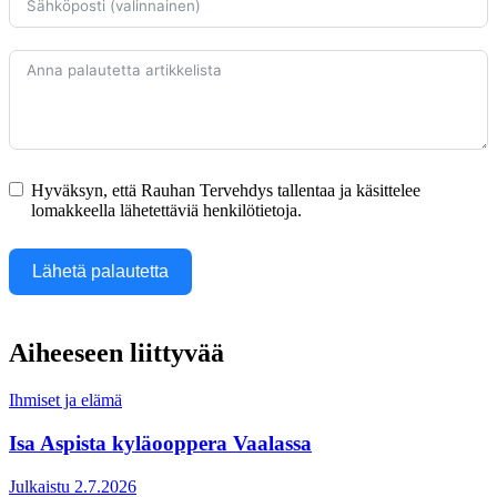
Hyväksyn, että Rauhan Tervehdys tallentaa ja käsittelee
lomakkeella lähetettäviä henkilötietoja.
Lähetä palautetta
Aiheeseen liittyvää
Ihmiset ja elämä
Isa Aspista kyläooppera Vaalassa
Julkaistu 2.7.2026