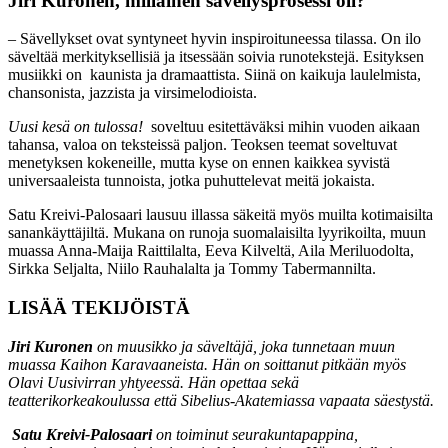
Jiri Kuronen, millainen sävellysprosessi oli?
– Sävellykset ovat syntyneet hyvin inspiroituneessa tilassa. On ilo
säveltää merkityksellisiä ja itsessään soivia runotekstejä. Esityksen
musiikki on kaunista ja dramaattista. Siinä on kaikuja laulelmista,
chansonista, jazzista ja virsimelodioista.
Uusi kesä on tulossa!
soveltuu esitettäväksi mihin vuoden aikaan
tahansa, valoa on teksteissä paljon. Teoksen teemat soveltuvat
menetyksen kokeneille, mutta kyse on ennen kaikkea syvistä
universaaleista tunnoista, jotka puhuttelevat meitä jokaista.
Satu Kreivi-Palosaari lausuu illassa säkeitä myös muilta kotimaisilta
sanankäyttäjiltä. Mukana on runoja suomalaisilta lyyrikoilta, muun
muassa Anna-Maija Raittilalta, Eeva Kilveltä, Aila Meriluodolta,
Sirkka Seljalta, Niilo Rauhalalta ja Tommy Tabermannilta.
LISÄÄ TEKIJÖISTÄ
Jiri Kuronen
on muusikko ja säveltäjä, joka tunnetaan muun
muassa Kaihon Karavaaneista. Hän on soittanut pitkään myös
Olavi Uusivirran yhtyeessä. Hän opettaa sekä
teatterikorkeakoulussa että Sibelius-Akatemiassa vapaata säestystä.
Satu Kreivi-Palosaari
on toiminut seurakuntapappina,