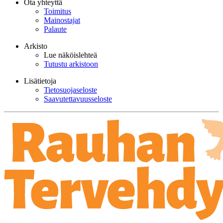
Ota yhteyttä
Toimitus
Mainostajat
Palaute
Arkisto
Lue näköislehteä
Tutustu arkistoon
Lisätietoja
Tietosuojaseloste
Saavutettavuusseloste