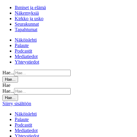
Ihmiset ja elämä
Näkemyksiä
Kirkko ja usko
Seurakunnat
Tapahtumat
Näköislehti
Palaute
Podcastit
Mediatiedot
Yhteystiedot
Hae...
Hae...
Hae
Hae...
Hae...
Siirry sisältöön
Näköislehti
Palaute
Podcastit
Mediatiedot
Yhteystiedot