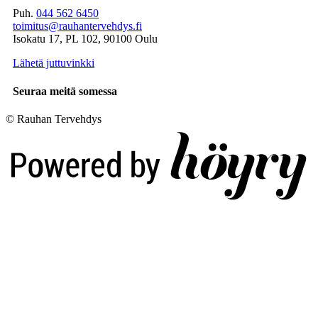
Puh.
044 562 6450
toimitus@rauhantervehdys.fi
Isokatu 17, PL 102, 90100 Oulu
Lähetä juttuvinkki
Seuraa meitä somessa
© Rauhan Tervehdys
Digi- ja mainostoimisto Höyry Rovaniemi ja Oulu