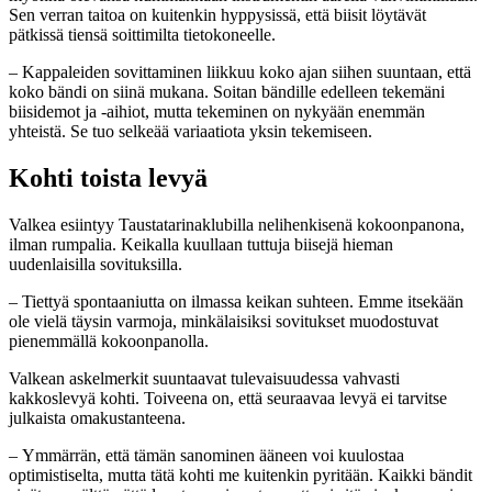
Sen verran taitoa on kuitenkin hyppysissä, että biisit löytävät
pätkissä tiensä soittimilta tietokoneelle.
–
Kappaleiden sovittaminen liikkuu koko ajan siihen suuntaan, että
koko bändi on siinä mukana. Soitan bändille edelleen tekemäni
biisidemot ja -aihiot, mutta tekeminen on nykyään enemmän
yhteistä. Se tuo selkeää variaatiota yksin tekemiseen.
Kohti toista levyä
Valkea esiintyy Taustatarinaklubilla nelihenkisenä kokoonpanona,
ilman rumpalia. Keikalla kuullaan tuttuja biisejä hieman
uudenlaisilla sovituksilla.
–
Tiettyä spontaaniutta on ilmassa keikan suhteen. Emme itsekään
ole vielä täysin varmoja, minkälaisiksi sovitukset muodostuvat
pienemmällä kokoonpanolla.
Valkean askelmerkit suuntaavat tulevaisuudessa vahvasti
kakkoslevyä kohti. Toiveena on, että seuraavaa levyä ei tarvitse
julkaista omakustanteena.
–
Ymmärrän, että tämän sanominen ääneen voi kuulostaa
optimistiselta, mutta tätä kohti me kuitenkin pyritään. Kaikki bändit