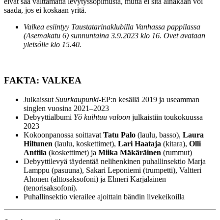
eivät saa välttämättä levytyssopimusta, mutta ei sitä ainakaan voi
saada, jos ei koskaan yritä.
Valkea esiintyy Taustatarinaklubilla Vanhassa pappilassa
(Asemakatu 6) sunnuntaina 3.9.2023 klo 16. Ovet avataan
yleisölle klo 15.40.
FAKTA: VALKEA
Julkaissut
Suurkaupunki
-EP:n kesällä 2019 ja useamman
singlen vuosina 2021–2023
Debyyttialbumi
Yö kuihtuu valoon
julkaistiin toukokuussa
2023
Kokoonpanossa soittavat
Tatu Palo
(laulu, basso),
Laura
Hiltunen
(laulu, koskettimet),
Lari Haataja
(kitara),
Olli
Anttila
(koskettimet) ja
Miika Mäkäräinen
(rummut)
Debyyttilevyä täydentää nelihenkinen puhallinsektio Marja
Lamppu (pasuuna), Sakari Leponiemi (trumpetti), Valtteri
Ahonen (alttosaksofoni) ja Elmeri Karjalainen
(tenorisaksofoni).
Puhallinsektio vierailee ajoittain bändin livekeikoilla