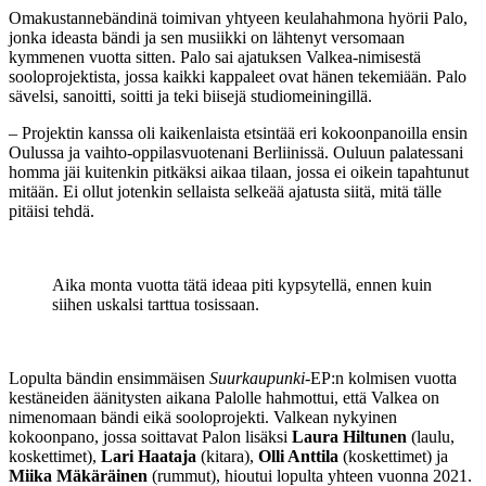
Omakustannebändinä toimivan yhtyeen keulahahmona hyörii Palo,
jonka ideasta bändi ja sen musiikki on lähtenyt versomaan
kymmenen vuotta sitten. Palo sai ajatuksen Valkea-nimisestä
sooloprojektista, jossa kaikki kappaleet ovat hänen tekemiään. Palo
sävelsi, sanoitti, soitti ja teki biisejä studiomeiningillä.
–
Projektin kanssa oli kaikenlaista etsintää eri kokoonpanoilla ensin
Oulussa ja vaihto-oppilasvuotenani Berliinissä. Ouluun palatessani
homma jäi kuitenkin pitkäksi aikaa tilaan, jossa ei oikein tapahtunut
mitään. Ei ollut jotenkin sellaista selkeää ajatusta siitä, mitä tälle
pitäisi tehdä.
Aika monta vuotta tätä ideaa piti kypsytellä, ennen kuin
siihen uskalsi tarttua tosissaan.
Lopulta bändin ensimmäisen
Suurkaupunki-
EP:n kolmisen vuotta
kestäneiden äänitysten aikana Palolle hahmottui, että Valkea on
nimenomaan bändi eikä sooloprojekti. Valkean nykyinen
kokoonpano, jossa soittavat Palon lisäksi
Laura Hiltunen
(laulu,
koskettimet),
Lari Haataja
(kitara),
Olli Anttila
(koskettimet) ja
Miika Mäkäräinen
(rummut), hioutui lopulta yhteen vuonna 2021.