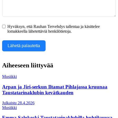
Hyväksyn, että Rauhan Tervehdys tallentaa ja käsittelee
lomakkeella lähetettäviä henkilötietoja.
Lähetä palautetta
Aiheeseen liittyvää
Musiikki
Arpan ja Jiri-serkun Iltamat Pihlajassa kruunaa
Taustatarinaklubin kevätkauden
Julkaistu 28.4.2026
Musiikki
Emma Salokoski Taustatarinaklubilla huhtikuussa