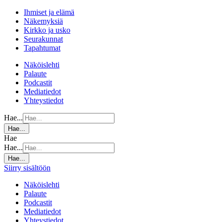
Ihmiset ja elämä
Näkemyksiä
Kirkko ja usko
Seurakunnat
Tapahtumat
Näköislehti
Palaute
Podcastit
Mediatiedot
Yhteystiedot
Hae...
Hae...
Hae
Hae...
Hae...
Siirry sisältöön
Näköislehti
Palaute
Podcastit
Mediatiedot
Yhteystiedot