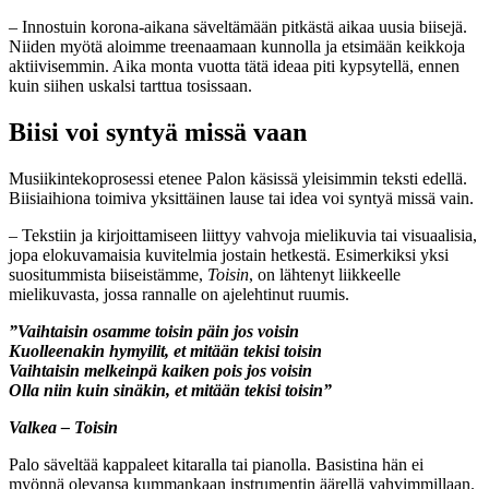
–
Innostuin korona-aikana säveltämään pitkästä aikaa uusia biisejä.
Niiden myötä aloimme treenaamaan kunnolla ja etsimään keikkoja
aktiivisemmin. Aika monta vuotta tätä ideaa piti kypsytellä, ennen
kuin siihen uskalsi tarttua tosissaan.
Biisi voi syntyä missä vaan
Musiikintekoprosessi etenee Palon käsissä yleisimmin teksti edellä.
Biisiaihiona toimiva yksittäinen lause tai idea voi syntyä missä vain.
–
Tekstiin ja kirjoittamiseen liittyy vahvoja mielikuvia tai visuaalisia,
jopa elokuvamaisia kuvitelmia jostain hetkestä. Esimerkiksi yksi
suositummista biiseistämme,
Toisin
, on lähtenyt liikkeelle
mielikuvasta, jossa rannalle on ajelehtinut ruumis.
”Vaihtaisin osamme toisin päin jos voisin
Kuolleenakin hymyilit, et mitään tekisi toisin
Vaihtaisin melkeinpä kaiken pois jos voisin
Olla niin kuin sinäkin, et mitään tekisi toisin”
Valkea – Toisin
Palo säveltää kappaleet kitaralla tai pianolla. Basistina hän ei
myönnä olevansa kummankaan instrumentin äärellä vahvimmillaan.