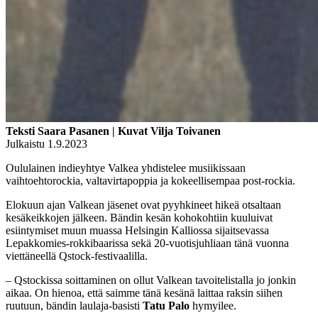
Teksti Saara Pasanen | Kuvat Vilja Toivanen
Julkaistu 1.9.2023
Oululainen indieyhtye Valkea yhdistelee musiikissaan
vaihtoehtorockia, valtavirtapoppia ja kokeellisempaa post-rockia.
Elokuun ajan Valkean jäsenet ovat pyyhkineet hikeä otsaltaan
kesäkeikkojen jälkeen. Bändin kesän kohokohtiin kuuluivat
esiintymiset muun muassa Helsingin Kalliossa sijaitsevassa
Lepakkomies-rokkibaarissa sekä 20-vuotisjuhliaan tänä vuonna
viettäneellä Qstock-festivaalilla.
–
Qstockissa soittaminen on ollut Valkean tavoitelistalla jo jonkin
aikaa. On hienoa, että saimme tänä kesänä laittaa raksin siihen
ruutuun, bändin laulaja-basisti
Tatu Palo
hymyilee.