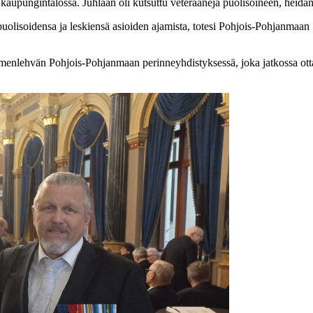
aupungintalossa. Juhlaan oli kutsuttu veteraaneja puolisoineen, heidän 
uolisoidensa ja leskiensä asioiden ajamista, totesi Pohjois-Pohjanmaa
hvän Pohjois-Pohjanmaan perinneyhdistyksessä, joka jatkossa ottaa hoi