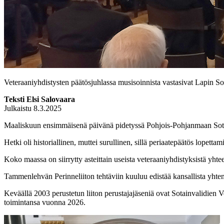
Veteraaniyhdistysten päätösjuhlassa musisoinnista vastasivat Lapin S
Teksti Elsi Salovaara
Julkaistu 8.3.2025
Maaliskuun ensimmäisenä päivänä pidetyssä Pohjois-Pohjanmaan Sotav
Hetki oli historiallinen, muttei surullinen, sillä periaatepäätös lopetta
Koko maassa on siirrytty asteittain useista veteraaniyhdistyksistä yhte
Tammenlehvän Perinneliiton tehtäviin kuuluu edistää kansallista yhten
Keväällä 2003 perustetun liiton perustajajäseniä ovat Sotainvalidien Vel
toimintansa vuonna 2026.