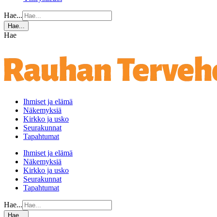
Hae...
Hae...
Hae
Ihmiset ja elämä
Näkemyksiä
Kirkko ja usko
Seurakunnat
Tapahtumat
Ihmiset ja elämä
Näkemyksiä
Kirkko ja usko
Seurakunnat
Tapahtumat
Hae...
Hae...