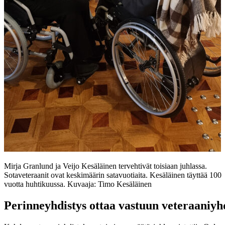
Mirja Granlund ja Veijo Kesäläinen tervehtivät toisiaan juhlassa.
Sotaveteraanit ovat keskimäärin satavuotiaita. Kesäläinen täyttää 100
vuotta huhtikuussa. Kuvaaja: Timo Kesäläinen
Perinneyhdistys ottaa vastuun veteraaniyhd