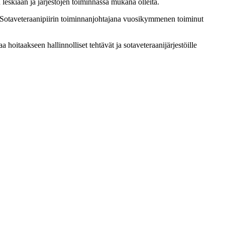
leskiään ja järjestöjen toiminnassa mukana olleita.
n Sotaveteraanipiirin toiminnanjohtajana vuosikymmenen toiminut
taakseen hallinnolliset tehtävät ja sotaveteraanijärjestöille