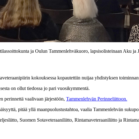
otilassoittokunta ja Oulun Tammenlehväkuoro, lapsisolisteinaan Aku ja 
eteraanipiirin kokouksessa kopautettiin nuijaa yhdistyksen toiminnan
misesta on ollut tiedossa jo pari vuosikymmentä.
en perinnettä vaalivaan järjestöön,
Tammenlehvän Perinneliittoon.
äisyyttä, pitää yllä maanpuolustustahtoa, vaalia Tammenlehvän sukupolve
jesliitto, Suomen Sotaveteraaniliitto, Rintamaveteraaniliitto ja Rintaman