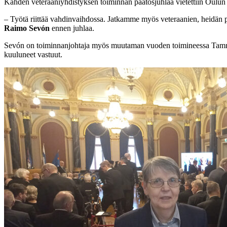
Kahden veteraaniyhdistyksen toiminnan päätösjuhlaa vietettiin Oulun k
– Työtä riittää vahdinvaihdossa. Jatkamme myös veteraanien, heidän p
Raimo Sevón
ennen juhlaa.
Sevón on toiminnanjohtaja myös muutaman vuoden toimineessa Tammenle
kuuluneet vastuut.