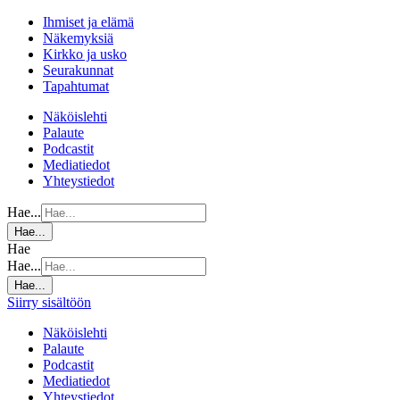
Ihmiset ja elämä
Näkemyksiä
Kirkko ja usko
Seurakunnat
Tapahtumat
Näköislehti
Palaute
Podcastit
Mediatiedot
Yhteystiedot
Hae...
Hae...
Hae
Hae...
Hae...
Siirry sisältöön
Näköislehti
Palaute
Podcastit
Mediatiedot
Yhteystiedot