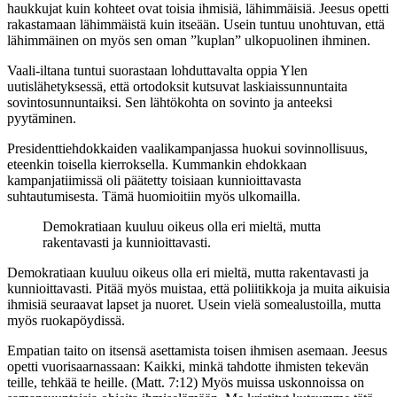
haukkujat kuin kohteet ovat toisia ihmisiä, lähimmäisiä. Jeesus opetti
rakastamaan lähimmäistä kuin itseään. Usein tuntuu unohtuvan, että
lähimmäinen on myös sen oman ”kuplan” ulkopuolinen ihminen.
Vaali-iltana tuntui suorastaan lohduttavalta oppia Ylen
uutislähetyksessä, että ortodoksit kutsuvat laskiaissunnuntaita
sovintosunnuntaiksi. Sen lähtökohta on sovinto ja anteeksi
pyytäminen.
Presidenttiehdokkaiden vaalikampanjassa huokui sovinnollisuus,
eteenkin toisella kierroksella. Kummankin ehdokkaan
kampanjatiimissä oli päätetty toisiaan kunnioittavasta
suhtautumisesta. Tämä huomioitiin myös ulkomailla.
Demokratiaan kuuluu oikeus olla eri mieltä, mutta
rakentavasti ja kunnioittavasti.
Demokratiaan kuuluu oikeus olla eri mieltä, mutta rakentavasti ja
kunnioittavasti. Pitää myös muistaa, että poliitikkoja ja muita aikuisia
ihmisiä seuraavat lapset ja nuoret. Usein vielä somealustoilla, mutta
myös ruokapöydissä.
Empatian taito on itsensä asettamista toisen ihmisen asemaan. Jeesus
opetti vuorisaarnassaan: Kaikki, minkä tahdotte ihmisten tekevän
teille, tehkää te heille. (Matt. 7:12) Myös muissa uskonnoissa on