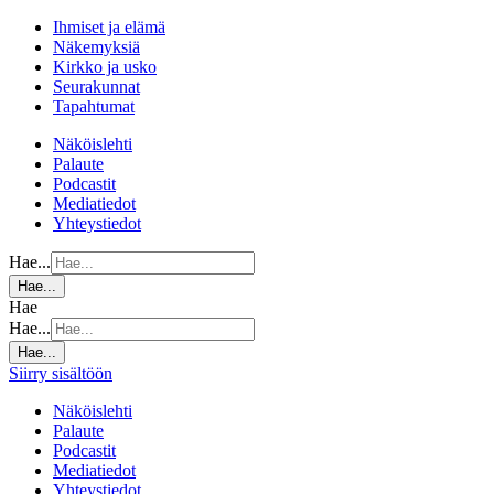
Ihmiset ja elämä
Näkemyksiä
Kirkko ja usko
Seurakunnat
Tapahtumat
Näköislehti
Palaute
Podcastit
Mediatiedot
Yhteystiedot
Hae...
Hae...
Hae
Hae...
Hae...
Siirry sisältöön
Näköislehti
Palaute
Podcastit
Mediatiedot
Yhteystiedot