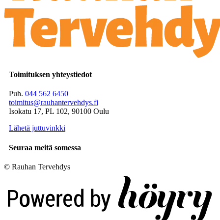
Toimituksen yhteystiedot
Puh.
044 562 6450
toimitus@rauhantervehdys.fi
Isokatu 17, PL 102, 90100 Oulu
Lähetä juttuvinkki
Seuraa meitä somessa
© Rauhan Tervehdys
Digi- ja mainostoimisto Höyry Rovaniemi ja Oulu