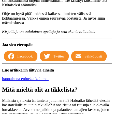
samansuuntaisia ohjeita ihmiselämään. Me kristityt kutsumme tätä
Kultaiseksi säännöksi.
Ohje on hyvä pitää mielessä kaikessa ihmisten välisessä
kohtaamisessa. Vaikka ennen seuraavaa postausta. Ja myös siinä
mäenlaskussa.
Kirjoittaja on oululainen opettaja ja seurakuntavaltuutettu
Jaa sivu eteenpäin
Facebook
Twitter
Sähköposti
Lue artikkeliin liittyviä aiheita
hannaleena enbuska
kolumni
Mitä mieltä olit artikkelista?
Millaisia ajatuksia tai tunteita juttu herätti? Haluatko lähettää viestin
haastatellulle tai jutun tekijälle? Anna risuja tai ruusuja alla olevalla
lomakkeella. Arvomme palkintoja palautteen antajien kesken, joten