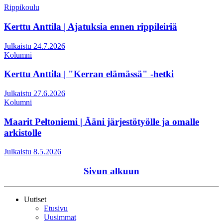
Rippikoulu
Kerttu Anttila | Ajatuksia ennen rippileiriä
Julkaistu 24.7.2026
Kolumni
Kerttu Anttila | "Kerran elämässä" -hetki
Julkaistu 27.6.2026
Kolumni
Maarit Peltoniemi | Ääni järjestötyölle ja omalle
arkistolle
Julkaistu 8.5.2026
Sivun alkuun
Uutiset
Etusivu
Uusimmat