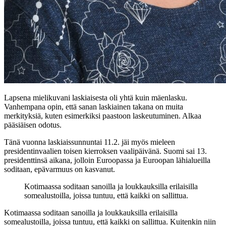
Lapsena mielikuvani laskiaisesta oli yhtä kuin mäenlasku.
Vanhempana opin, että sanan laskiainen takana on muita
merkityksiä, kuten esimerkiksi paastoon laskeutuminen. Alkaa
pääsiäisen odotus.
Tänä vuonna laskiaissunnuntai 11.2. jäi myös mieleen
presidentinvaalien toisen kierroksen vaalipäivänä. Suomi sai 13.
presidenttinsä aikana, jolloin Euroopassa ja Euroopan lähialueilla
soditaan, epävarmuus on kasvanut.
Kotimaassa soditaan sanoilla ja loukkauksilla erilaisilla
somealustoilla, joissa tuntuu, että kaikki on sallittua.
Kotimaassa soditaan sanoilla ja loukkauksilla erilaisilla
somealustoilla, joissa tuntuu, että kaikki on sallittua. Kuitenkin niin