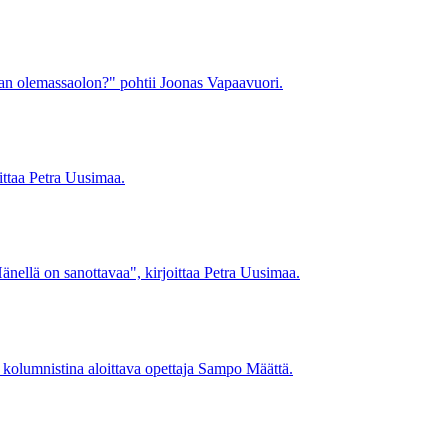
lan olemassaolon?" pohtii Joonas Vapaavuori.
oittaa Petra Uusimaa.
änellä on sanottavaa", kirjoittaa Petra Uusimaa.
 kolumnistina aloittava opettaja Sampo Määttä.