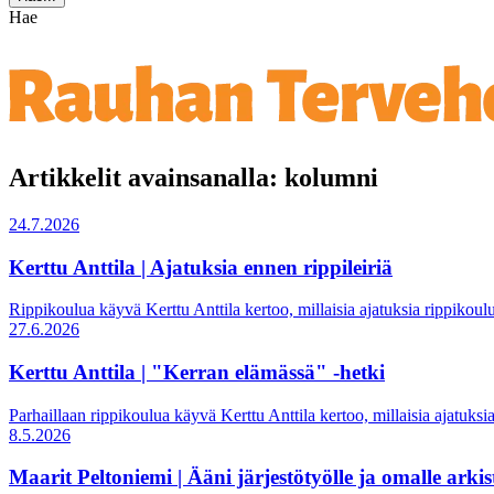
Hae
Artikkelit avainsanalla: kolumni
24.7.2026
Kerttu Anttila | Ajatuksia ennen rippileiriä
Rippikoulua käyvä Kerttu Anttila kertoo, millaisia ajatuksia rippikoulu
27.6.2026
Kerttu Anttila | "Kerran elämässä" -hetki
Parhaillaan rippikoulua käyvä Kerttu Anttila kertoo, millaisia ajatuksia
8.5.2026
Maarit Peltoniemi | Ääni järjestötyölle ja omalle arkis