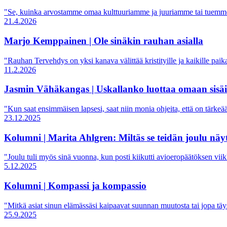
"Se, kuinka arvostamme omaa kulttuuriamme ja juuriamme tai tuemme i
21.4.2026
Marjo Kemppainen | Ole sinäkin rauhan asialla
"Rauhan Tervehdys on yksi kanava välittää kristityille ja kaikille pai
11.2.2026
Jasmin Vähäkangas | Uskallanko luottaa omaan sisäi
"Kun saat ensimmäisen lapsesi, saat niin monia ohjeita, että on tärkeää
23.12.2025
Kolumni | Marita Ahlgren: Miltäs se teidän joulu näy
"Joulu tuli myös sinä vuonna, kun posti kiikutti avioeropäätöksen viik
5.12.2025
Kolumni | Kompassi ja kompassio
"Mitkä asiat sinun elämässäsi kaipaavat suunnan muutosta tai jopa t
25.9.2025