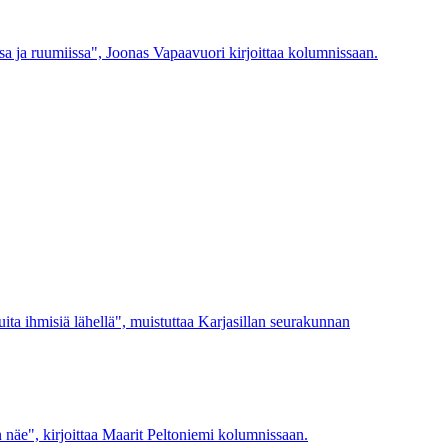
ssa ja ruumiissa", Joonas Vapaavuori kirjoittaa kolumnissaan.
ita ihmisiä lähellä", muistuttaa Karjasillan seurakunnan
äe", kirjoittaa Maarit Peltoniemi kolumnissaan.