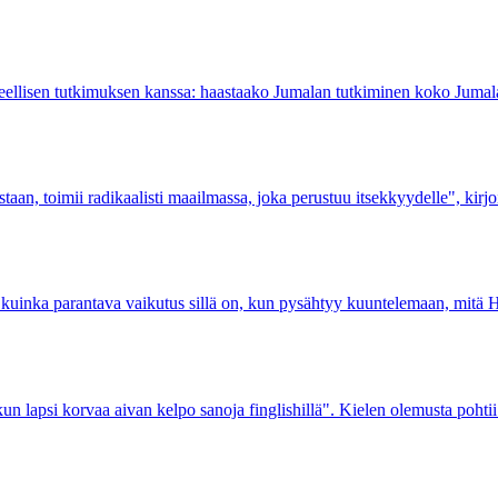
eteellisen tutkimuksen kanssa: haastaako Jumalan tutkiminen koko Juma
taan, toimii radikaalisti maailmassa, joka perustuu itsekkyydelle", kirj
a kuinka parantava vaikutus sillä on, kun pysähtyy kuuntelemaan, mitä H
n lapsi korvaa aivan kelpo sanoja finglishillä". Kielen olemusta pohtii