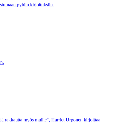
stumaan pyhiin kirjoituksiin.
n.
tää rakkautta myös muille", Harriet Urponen kirjoittaa