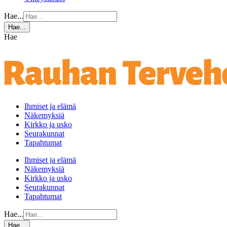
Hae...
Hae...
Hae
Ihmiset ja elämä
Näkemyksiä
Kirkko ja usko
Seurakunnat
Tapahtumat
Ihmiset ja elämä
Näkemyksiä
Kirkko ja usko
Seurakunnat
Tapahtumat
Hae...
Hae...