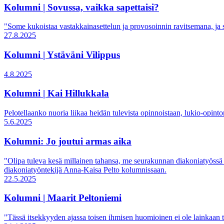
Kolumni | Sovussa, vaikka sapettaisi?
"Some kukoistaa vastakkainasettelun ja provosoinnin ravitsemana, ja si
27.8.2025
Kolumni | Ystäväni Vilippus
4.8.2025
Kolumni | Kai Hillukkala
Pelotellaanko nuoria liikaa heidän tulevista opinnoistaan, lukio-opint
5.6.2025
Kolumni: Jo joutui armas aika
"Olipa tuleva kesä millainen tahansa, me seurakunnan diakoniatyössä ol
diakoniatyöntekijä Anna-Kaisa Pelto kolumnissaan.
22.5.2025
Kolumni | Maarit Peltoniemi
"Tässä itsekkyyden ajassa toisen ihmisen huomioinen ei ole lainkaa