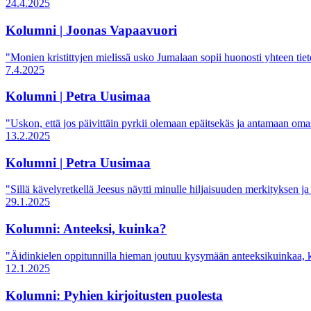
24.4.2025
Kolumni | Joonas Vapaavuori
"Monien kristittyjen mielissä usko Jumalaan sopii huonosti yhteen ti
7.4.2025
Kolumni | Petra Uusimaa
"Uskon, että jos päivittäin pyrkii olemaan epäitsekäs ja antamaan omas
13.2.2025
Kolumni | Petra Uusimaa
"Sillä kävelyretkellä Jeesus näytti minulle hiljaisuuden merkityksen j
29.1.2025
Kolumni: Anteeksi, kuinka?
"Äidinkielen oppitunnilla hieman joutuu kysymään anteeksikuinkaa, ku
12.1.2025
Kolumni: Pyhien kirjoitusten puolesta