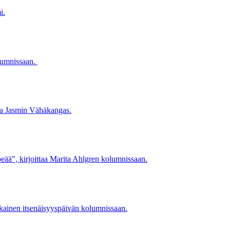
i.
olumnissaan.
ttaa Jasmin Vähäkangas.
peää", kirjoittaa Marita Ahlgren kolumnissaan.
kainen itsenäisyyspäivän kolumnissaan.