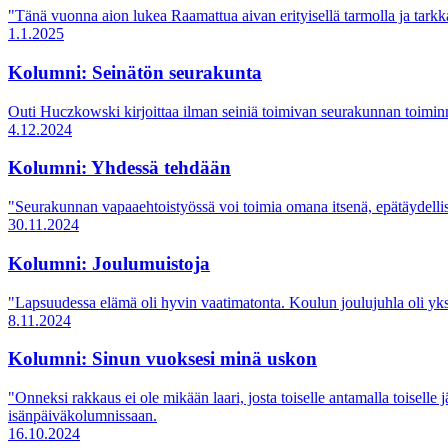
"Tänä vuonna aion lukea Raamattua aivan erityisellä tarmolla ja tarkk
1.1.2025
Kolumni: Seinätön seurakunta
Outi Huczkowski kirjoittaa ilman seiniä toimivan seurakunnan toimin
4.12.2024
Kolumni: Yhdessä tehdään
"Seurakunnan vapaaehtoistyössä voi toimia omana itsenä, epätäydell
30.11.2024
Kolumni: Joulumuistoja
"Lapsuudessa elämä oli hyvin vaatimatonta. Koulun joulujuhla oli yks
8.11.2024
Kolumni: Sinun vuoksesi minä uskon
"Onneksi rakkaus ei ole mikään laari, josta toiselle antamalla toisell
isänpäiväkolumnissaan.
16.10.2024