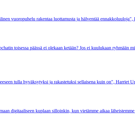
 välinen vuoropuhelu rakentaa luottamusta ja hälventää ennakkoluuloja",
apchatin toisessa päässä ei olekaan ketään? Jos ei kuulukaan ryhmään 
seen tulla hyväksytyksi ja rakastetuksi sellaisena kuin on", Harriet U
maan digitaaliseen kuplaan silloinkin, kun vietämme aikaa läheistemme