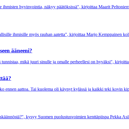
hmisten hyvinvointia, näkyy päätöksissä", kirjoittaa Maarit Peltoniem
kallisille ihmisille myös rauhan aatetta", kirjoittaa Marjo Kemppainen k
seen ääneeni?
 tunnistaa, mikä juuri sinulle ja omalle perheellesi on hyväksi", kirjoi
ttää?
ko ennen aattoa. Tai kuolema oli käynyt kylässä ja kaikki teki kovin ki
äyskäännöstä?", kysyy Suomen puolustusvoimien kenttäpiispa Pekka Asi