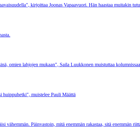
aavaisuudella", kirjoittaa Joonas Vapaavuori. Hän haastaa muitakin tutu
nasta.
isinä, omien lahjojen mukaan", Saila Luukkonen muistuttaa kolumnissaa
i huippuhetki", muistelee Pauli Määttä
e jäisi vähemmän. Päinvastoin, mitä enemmän rakastaa, sitä enemmän riit