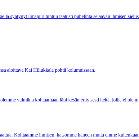
ellä syntynyt ilmapiiri tuntuu taatusti puhelinta selaavan ihmisen sielu
onsa aloittava Kai Hillukkala pohtii kolumnissaan.
emme valmiina kohtaamaan läpi kesän erityisesti heitä, joilla ei ole mu
n taattua. Kohtaamme ihmisen, katsomme häneen mutta emme kuitenkaan n