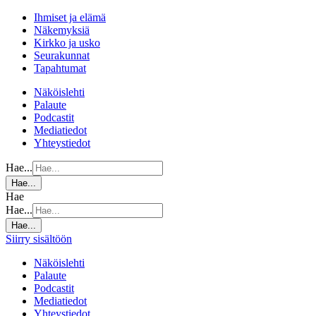
Ihmiset ja elämä
Näkemyksiä
Kirkko ja usko
Seurakunnat
Tapahtumat
Näköislehti
Palaute
Podcastit
Mediatiedot
Yhteystiedot
Hae...
Hae...
Hae
Hae...
Hae...
Siirry sisältöön
Näköislehti
Palaute
Podcastit
Mediatiedot
Yhteystiedot