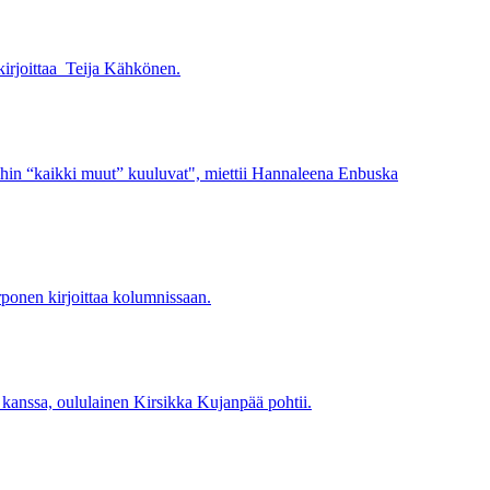
 kirjoittaa Teija Kähkönen.
mihin “kaikki muut” kuuluvat", miettii Hannaleena Enbuska
rponen kirjoittaa kolumnissaan.
 kanssa, oululainen Kirsikka Kujanpää pohtii.