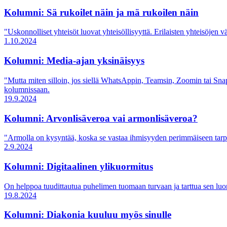
Kolumni: Sä rukoilet näin ja mä rukoilen näin
"Uskonnolliset yhteisöt luovat yhteisöllisyyttä. Erilaisten yhteisöjen
1.10.2024
Kolumni: Media-ajan yksinäisyys
"Mutta miten silloin, jos siellä WhatsAppin, Teamsin, Zoomin tai Sn
kolumnissaan.
19.9.2024
Kolumni: Arvonlisäveroa vai armonlisäveroa?
"Armolla on kysyntää, koska se vastaa ihmisyyden perimmäiseen tarpee
2.9.2024
Kolumni: Digitaalinen ylikuormitus
On helppoa tuudittautua puhelimen tuomaan turvaan ja tarttua sen luo
19.8.2024
Kolumni: Diakonia kuuluu myös sinulle