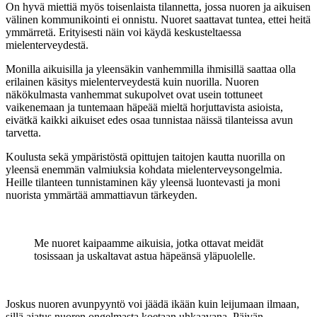
On hyvä miettiä myös toisenlaista tilannetta, jossa nuoren ja aikuisen
välinen kommunikointi ei onnistu. Nuoret saattavat tuntea, ettei heitä
ymmärretä. Erityisesti näin voi käydä keskusteltaessa
mielenterveydestä.
Monilla aikuisilla ja yleensäkin vanhemmilla ihmisillä saattaa olla
erilainen käsitys mielenterveydestä kuin nuorilla. Nuoren
näkökulmasta vanhemmat sukupolvet ovat usein tottuneet
vaikenemaan ja tuntemaan häpeää mieltä horjuttavista asioista,
eivätkä kaikki aikuiset edes osaa tunnistaa näissä tilanteissa avun
tarvetta.
Koulusta sekä ympäristöstä opittujen taitojen kautta nuorilla on
yleensä enemmän valmiuksia kohdata mielenterveysongelmia.
Heille tilanteen tunnistaminen käy yleensä luontevasti ja moni
nuorista ymmärtää ammattiavun tärkeyden.
Me nuoret kaipaamme aikuisia, jotka ottavat meidät
tosissaan ja uskaltavat astua häpeänsä yläpuolelle.
Joskus nuoren avunpyyntö voi jäädä ikään kuin leijumaan ilmaan,
sillä ajatus nuoren ongelmasta koetaan uhkaavana. Päivän