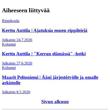
Aiheeseen liittyvää
Rippikoulu
Kerttu Anttila | Ajatuksia ennen rippileiriä
Julkaistu 24.7.2026
Kolumni
Kerttu Anttila | "Kerran elämässä" -hetki
Julkaistu 27.6.2026
Kolumni
Maarit Peltoniemi | Ääni järjestötyölle ja omalle
arkistolle
Julkaistu 8.5.2026
Sivun alkuun