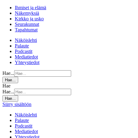
Ihmiset ja elämä
Näkemyksiä
Kirkko ja usko
Seurakunnat
Tapahtumat
Näköislehti
Palaute
Podcastit
Mediatiedot
Yhteystiedot
Hae...
Hae...
Hae
Hae...
Hae...
Siirry sisältöön
Näköislehti
Palaute
Podcastit
Mediatiedot
Yhteystiedot