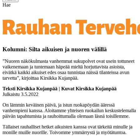
Hae
Kolumni: Silta aikuisen ja nuoren välillä
”Nuoren näkökulmasta vanhemmat sukupolvet ovat usein tottuneet
vaikenemaan ja tuntemaan häpeää mieltä horjuttavista asioista,
eivätkä kaikki aikuiset edes osaa tunnistaa näissä tilanteissa avun
tarvetta”, kirjoittaa Kirsikka Kujanpää.
Teksti Kirsikka Kujanpää | Kuvat Kirsikka Kujanpää
Julkaistu 3.5.2022
On lämmin keväinen päivä, ja istun ruokapöydän ääressä
vanhempieni kanssa. Aloitamme yhteisen ruokailun keskustelemalla
päivän tapahtumista ja rauhoittumalla olemaan läsnä toisillemme.
Tällaiset rauhalliset hetket aikuisten kanssa ovat tärkeitä minulle ja
monille muille nuorille. Toivomme ymmärrystä ja myötätuntoa.