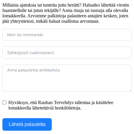
Millaisia ajatuksia tai tunteita juttu herätti? Haluatko lähettää viestin
haastatellulle tai jutun tekijälle? Anna risuja tai ruusuja alla olevalla
lomakkeella. Arvomme palkintoja palautteen antajien kesken, joten
jätä yhteystietosi, mikäli haluat osallistua arvontaan.
Hyväksyn, että Rauhan Tervehdys tallentaa ja käsittelee
lomakkeella lähetettäviä henkilötietoja.
Lähetä palautetta