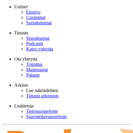
Uutiset
Etusivu
Uusimmat
Suosituimmat
Tutustu
Seurakunnat
Podcastit
Katso videoita
Ota yhteyttä
Toimitus
Mainostajat
Palaute
Arkisto
Lue näköislehteä
Tutustu arkistoon
Lisätietoja
Tietosuojaseloste
Saavutettavuusseloste