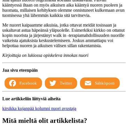
kääntyessä iltaan on myös aikuisen aika kääntyä nuoren puoleen ja
huomata, millaisen kehityksen olemme onnistuneet kulkemaan avun
tuomisessa yhä lähemmäs kaikkia sitä tarvitsevia.
Me nuoret kaipaamme aikuisia, jotka ottavat meidät tosissaan ja
uskaltavat astua häpeänsä yläpuolelle. Esimerkiksi kirkko on ottanut
kopin nuorista ja järjestänyt walk in -terapiamahdollisuuden nuorille
vaikeista ajatuksista keskustelemiseen. Joskus ammattiapu voi
helpottaa nuoren ja aikuisen välisen sillan rakentamista.
Kirjoittaja on lukiossa opiskeleva innokas nuori
Jaa sivu eteenpäin
Facebook
Twitter
Sähköposti
Lue artikkeliin liittyviä aiheita
kirsikka kujanpää
kolumni
nuori avustaja
Mitä mieltä olit artikkelista?