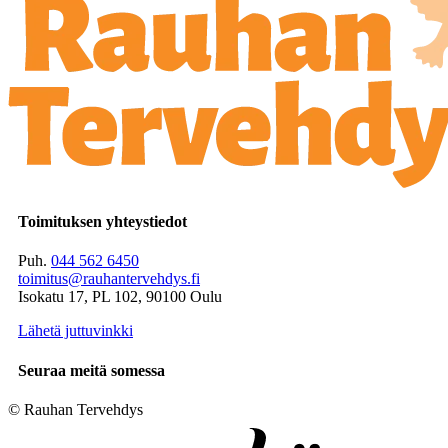
Toimituksen yhteystiedot
Puh.
044 562 6450
toimitus@rauhantervehdys.fi
Isokatu 17, PL 102, 90100 Oulu
Lähetä juttuvinkki
Seuraa meitä somessa
© Rauhan Tervehdys
Digi- ja mainostoimisto Höyry Rovaniemi ja Oulu