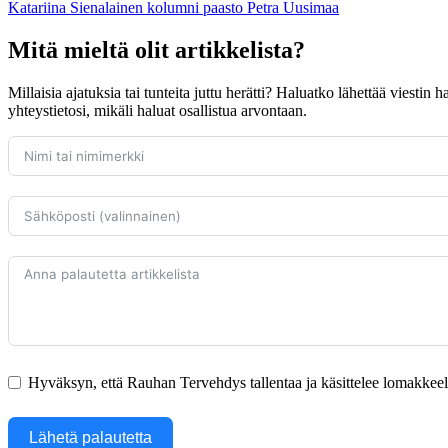
Katariina Sienalainen
kolumni
paasto
Petra Uusimaa
Mitä mieltä olit artikkelista?
Millaisia ajatuksia tai tunteita juttu herätti? Haluatko lähettää viestin
yhteystietosi, mikäli haluat osallistua arvontaan.
Hyväksyn, että Rauhan Tervehdys tallentaa ja käsittelee lomakkeella
Lähetä palautetta