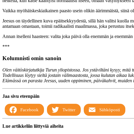
hetkellä, kun katse kääntyisi normaalisti itseen, omaan väsymykseen t
Vaikka myöhäiskeskiaikainen paasto usein olikin äärimmäistä, siinä o
Jeesus on täydellinen kuva epäitsekkyydestä, sillä hän valitsi kuolla 
antamaan omastaan, toimii radikaalisti maailmassa, joka perustuu itse
Annan itselleni haasteen: valita joka päivä olla enemmän ja enemmän 
***
Kolumnisti omin sanoin
Olen väitöskirjatutkija Turun yliopistossa. Jos ystäviltäni kysyy, mitä t
Todellisuus löytyy sieltä jostain välimaastosta, jossa kulutan aikaa l
Elämässä on parasta Jeesus, uuden oppiminen, päiväkahvit, muiden ilah
Jaa sivu eteenpäin
Facebook
Twitter
Sähköposti
Lue artikkeliin liittyviä aiheita