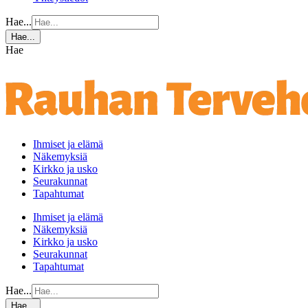
Hae...
Hae...
Hae
Ihmiset ja elämä
Näkemyksiä
Kirkko ja usko
Seurakunnat
Tapahtumat
Ihmiset ja elämä
Näkemyksiä
Kirkko ja usko
Seurakunnat
Tapahtumat
Hae...
Hae...