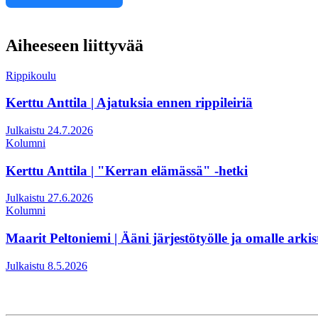
Aiheeseen liittyvää
Rippikoulu
Kerttu Anttila | Ajatuksia ennen rippileiriä
Julkaistu 24.7.2026
Kolumni
Kerttu Anttila | "Kerran elämässä" -hetki
Julkaistu 27.6.2026
Kolumni
Maarit Peltoniemi | Ääni järjestötyölle ja omalle arkis
Julkaistu 8.5.2026