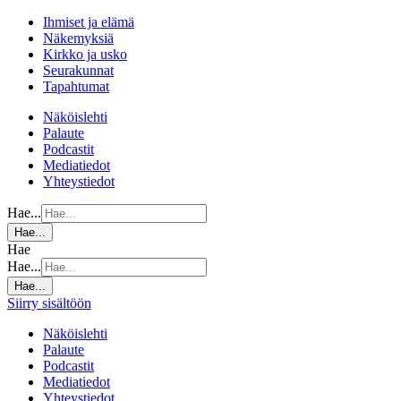
Ihmiset ja elämä
Näkemyksiä
Kirkko ja usko
Seurakunnat
Tapahtumat
Näköislehti
Palaute
Podcastit
Mediatiedot
Yhteystiedot
Hae...
Hae...
Hae
Hae...
Hae...
Siirry sisältöön
Näköislehti
Palaute
Podcastit
Mediatiedot
Yhteystiedot