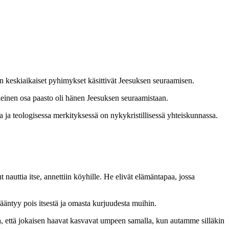
n keskiaikaiset pyhimykset käsittivät Jeesuksen seuraamisen.
skeinen osa paasto oli hänen Jeesuksen seuraamistaan.
sa ja teologisessa merkityksessä on nykykristillisessä yhteiskunnassa.
auttia itse, annettiin köyhille. He elivät elämäntapaa, jossa
ääntyy pois itsestä ja omasta kurjuudesta muihin.
aa, että jokaisen haavat kasvavat umpeen samalla, kun autamme silläkin