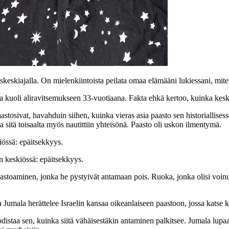
eskiajalla. On mielenkiintoista peilata omaa elämääni lukiessani, mite
joka kuoli aliravitsemukseen 33-vuotiaana. Fakta ehkä kertoo, kuinka ke
stosivat, havahduin siihen, kuinka vieras asia paasto sen historiallises
tta sitä toisaalta myös nautittiin yhteisönä. Paasto oli uskon ilmentymä.
iössä: epäitsekkyys.
n keskiössä: epäitsekkyys.
stoaminen, jonka he pystyivät antamaan pois. Ruoka, jonka olisi voinut n
 Jumala herättelee Israelin kansaa oikeanlaiseen paastoon, jossa katse k
odistaa sen, kuinka siitä vähäisestäkin antaminen palkitsee. Jumala lup