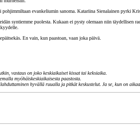
ai murheisiin.
li pohjimmiltaan evankeliumin sanoma. Katariina Sienalainen pyrki Krist
meidän syntiemme puolesta. Kukaan ei pysty olemaan niin täydellisen radi
kkyydelle.
epäitsekäs. En vain, kun paastoan, vaan joka päivä.
utkin, vastaus on joko keskiaikaiset kissat tai keksiaika.
ukemalla myöhäiskeskiaikaisesta paastosta.
duttaminen hyvällä ruualla ja pitkät keskustelut. Ja se, kun on aikaa 