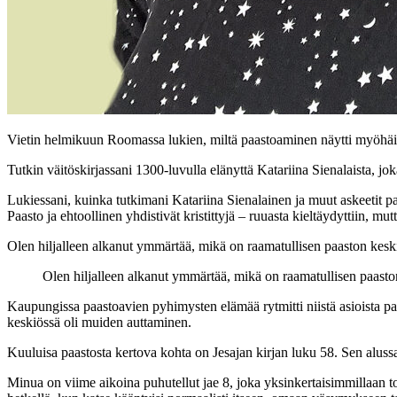
Vietin helmikuun Roomassa lukien, miltä paastoaminen näytti myöhäisk
Tutkin väitöskirjassani 1300-luvulla elänyttä Katariina Sienalaista, 
Lukiessani, kuinka tutkimani Katariina Sienalainen ja muut askeetit paa
Paasto ja ehtoollinen yhdistivät kristittyjä – ruuasta kieltäydyttiin, mu
Olen hiljalleen alkanut ymmärtää, mikä on raamatullisen paaston kesk
Olen hiljalleen alkanut ymmärtää, mikä on raamatullisen paasto
Kaupungissa paastoavien pyhimysten elämää rytmitti niistä asioista paa
keskiössä oli muiden auttaminen.
Kuuluisa paastosta kertova kohta on Jesajan kirjan luku 58. Sen alussa
Minua on viime aikoina puhutellut jae 8, joka yksinkertaisimmillaan t