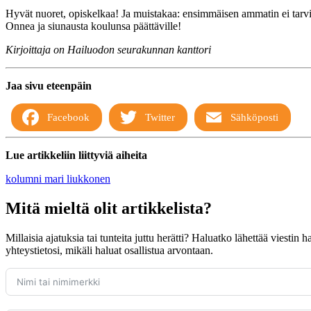
Hyvät nuoret, opiskelkaa! Ja muistakaa: ensimmäisen ammatin ei tarvits
Onnea ja siunausta koulunsa päättäville!
Kirjoittaja on Hailuodon seurakunnan kanttori
Jaa sivu eteenpäin
Facebook
Twitter
Sähköposti
Lue artikkeliin liittyviä aiheita
kolumni
mari liukkonen
Mitä mieltä olit artikkelista?
Millaisia ajatuksia tai tunteita juttu herätti? Haluatko lähettää viestin
yhteystietosi, mikäli haluat osallistua arvontaan.