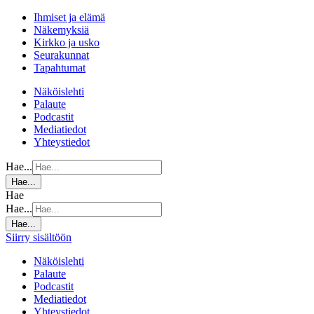
Ihmiset ja elämä
Näkemyksiä
Kirkko ja usko
Seurakunnat
Tapahtumat
Näköislehti
Palaute
Podcastit
Mediatiedot
Yhteystiedot
Hae...
Hae...
Hae
Hae...
Hae...
Siirry sisältöön
Näköislehti
Palaute
Podcastit
Mediatiedot
Yhteystiedot