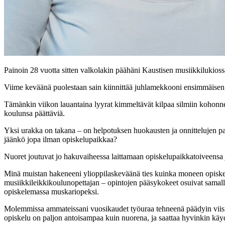
Painoin 28 vuotta sitten valkolakin päähäni Kaustisen musiikkilukios
Viime keväänä puolestaan sain kiinnittää juhlamekkooni ensimmäisen 
Tämänkin viikon lauantaina lyyrat kimmeltävät kilpaa silmiin kohonnei
koulunsa päättäviä.
Yksi urakka on takana – on helpotuksen huokausten ja onnittelujen p
jäänkö jopa ilman opiskelupaikkaa?
Nuoret joutuvat jo hakuvaiheessa laittamaan opiskelupaikkatoiveensa jä
Minä muistan hakeneeni ylioppilaskeväänä ties kuinka moneen opiske
musiikkileikkikoulunopettajan – opintojen pääsykokeet osuivat samall
opiskelemassa muskariopeksi.
Molemmissa ammateissani vuosikaudet työuraa tehneenä päädyin viisik
opiskelu on paljon antoisampaa kuin nuorena, ja saattaa hyvinkin käydä