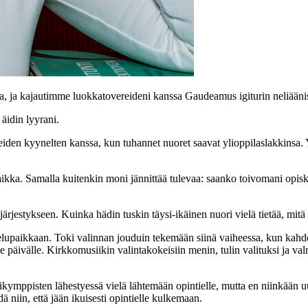
sa, ja kajautimme luokkatovereideni kanssa Gaudeamus igiturin neliään
äidin lyyrani.
den kyynelten kanssa, kun tuhannet nuoret saavat ylioppilaslakkinsa. Yh
aikka. Samalla kuitenkin moni jännittää tulevaa: saanko toivomani opi
rjestykseen. Kuinka hädin tuskin täysi-ikäinen nuori vielä tietää, mitä
lupaikkaan. Toki valinnan jouduin tekemään siinä vaiheessa, kun kahd
e päivälle. Kirkkomusiikin valintakokeisiin menin, tulin valituksi ja 
ymppisten lähestyessä vielä lähtemään opintielle, mutta en niinkään 
 niin, että jään ikuisesti opintielle kulkemaan.