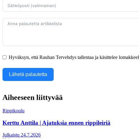
Hyväksyn, että Rauhan Tervehdys tallentaa ja käsittelee lomakkeella
Lähetä palautetta
Aiheeseen liittyvää
Rippikoulu
Kerttu Anttila | Ajatuksia ennen rippileiriä
Julkaistu 24.7.2026