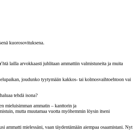
isenä kuorosovituksena.
tä lailla arvokkaasti juhlitaan ammattiin valmistuneita ja muita
skelupaikan, joudunko tyytymään kakkos- tai kolmosvaihtoehtoon vai
 haluaa tehdä isona?
en mieluisimman ammatin – kanttorin ja
valmistuin, mutta muutamaa vuotta myöhemmin löysin itseni
uusi ammatti mielessäni, vaan täydentämään aiempaa osaamistani. Nyt