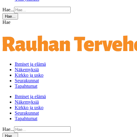
Hae...
Hae...
Hae
Ihmiset ja elämä
Näkemyksiä
Kirkko ja usko
Seurakunnat
Tapahtumat
Ihmiset ja elämä
Näkemyksiä
Kirkko ja usko
Seurakunnat
Tapahtumat
Hae...
Hae...