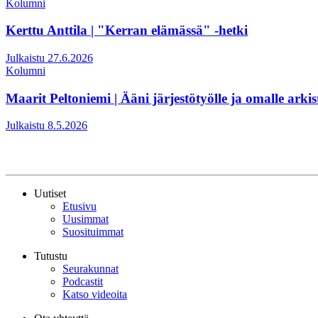
Kolumni
Kerttu Anttila | "Kerran elämässä" -hetki
Julkaistu 27.6.2026
Kolumni
Maarit Peltoniemi | Ääni järjestötyölle ja omalle arkis
Julkaistu 8.5.2026
Uutiset
Etusivu
Uusimmat
Suosituimmat
Tutustu
Seurakunnat
Podcastit
Katso videoita