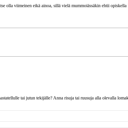
e olla viimeinen eikä ainoa, sillä vielä mummoiässäkin ehtii opiskella l
 haastatellulle tai jutun tekijälle? Anna risuja tai ruusuja alla olevalla l