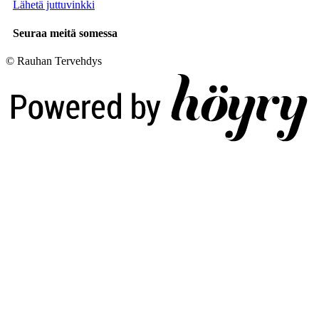
Lähetä juttuvinkki
Seuraa meitä somessa
© Rauhan Tervehdys
Digi- ja mainostoimisto Höyry Rovaniemi ja Oulu