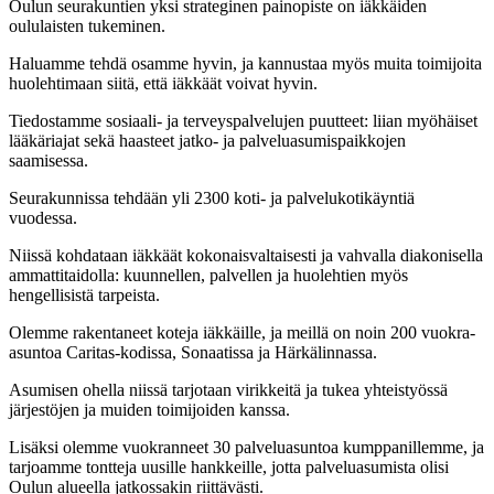
Oulun seurakuntien yksi strateginen painopiste on iäkkäiden
oululaisten tukeminen.
Haluamme tehdä osamme hyvin, ja kannustaa myös muita toimijoita
huolehtimaan siitä, että iäkkäät voivat hyvin.
Tiedostamme sosiaali- ja terveyspalvelujen puutteet: liian myöhäiset
lääkäriajat sekä haasteet jatko- ja palveluasumispaikkojen
saamisessa.
Seurakunnissa tehdään yli 2300 koti- ja palvelukotikäyntiä
vuodessa.
Niissä kohdataan iäkkäät kokonaisvaltaisesti ja vahvalla diakonisella
ammattitaidolla: kuunnellen, palvellen ja huolehtien myös
hengellisistä tarpeista.
Olemme rakentaneet koteja iäkkäille, ja meillä on noin 200 vuokra-
asuntoa Caritas-kodissa, Sonaatissa ja Härkälinnassa.
Asumisen ohella niissä tarjotaan virikkeitä ja tukea yhteistyössä
järjestöjen ja muiden toimijoiden kanssa.
Lisäksi olemme vuokranneet 30 palveluasuntoa kumppanillemme, ja
tarjoamme tontteja uusille hankkeille, jotta palveluasumista olisi
Oulun alueella jatkossakin riittävästi.