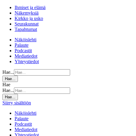
Ihmiset ja elämä
Näkemyksiä
Kirkko ja usko
Seurakunnat
Tapahtumat
Näköislehti
Palaute
Podcastit
Mediatiedot
Yhteystiedot
Hae...
Hae...
Hae
Hae...
Hae...
Siirry sisältöön
Näköislehti
Palaute
Podcastit
Mediatiedot
Yhteystiedot