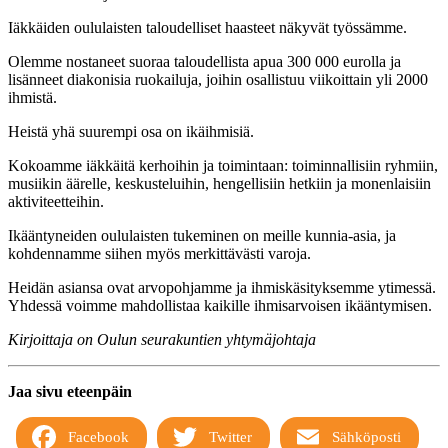
Iäkkäiden oululaisten taloudelliset haasteet näkyvät työssämme.
Olemme nostaneet suoraa taloudellista apua 300 000 eurolla ja
lisänneet diakonisia ruokailuja, joihin osallistuu viikoittain yli 2000
ihmistä.
Heistä yhä suurempi osa on ikäihmisiä.
Kokoamme iäkkäitä kerhoihin ja toimintaan: toiminnallisiin ryhmiin,
musiikin äärelle, keskusteluihin, hengellisiin hetkiin ja monenlaisiin
aktiviteetteihin.
Ikääntyneiden oululaisten tukeminen on meille kunnia-asia, ja
kohdennamme siihen myös merkittävästi varoja.
Heidän asiansa ovat arvopohjamme ja ihmiskäsityksemme ytimessä.
Yhdessä voimme mahdollistaa kaikille ihmisarvoisen ikääntymisen.
Kirjoittaja on Oulun seurakuntien yhtymäjohtaja
Jaa sivu eteenpäin
Facebook
Twitter
Sähköposti