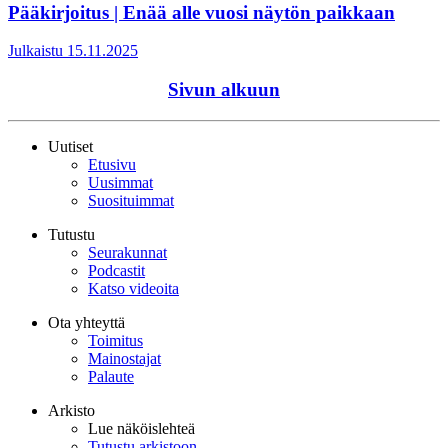
Pääkirjoitus | Enää alle vuosi näytön paikkaan
Julkaistu 15.11.2025
Sivun alkuun
Uutiset
Etusivu
Uusimmat
Suosituimmat
Tutustu
Seurakunnat
Podcastit
Katso videoita
Ota yhteyttä
Toimitus
Mainostajat
Palaute
Arkisto
Lue näköislehteä
Tutustu arkistoon