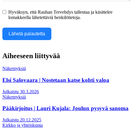
Hyväksyn, että Rauhan Tervehdys tallentaa ja käsittelee
lomakkeella lähetettäviä henkilötietoja.
Lähetä palautetta
Aiheeseen liittyvää
Näkemyksiä
Elsi Salovaara | Nostetaan katse kohti valoa
Julkaistu 30.3.2026
Näkemyksiä
Pääkirjoitus | Lauri Kujala: Joulun pysyvä sanoma
Julkaistu 20.12.2025
Kirkko ja yhteiskunta