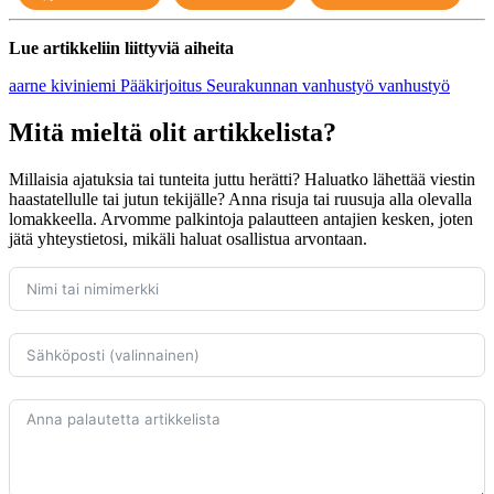
Lue artikkeliin liittyviä aiheita
aarne kiviniemi
Pääkirjoitus
Seurakunnan vanhustyö
vanhustyö
Mitä mieltä olit artikkelista?
Millaisia ajatuksia tai tunteita juttu herätti? Haluatko lähettää viestin
haastatellulle tai jutun tekijälle? Anna risuja tai ruusuja alla olevalla
lomakkeella. Arvomme palkintoja palautteen antajien kesken, joten
jätä yhteystietosi, mikäli haluat osallistua arvontaan.