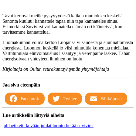
Tavat kertovat meille pysyvyydestä kaiken muutoksen keskellä.
Sanonta kuuluu: kannattele tapaa niin tapa kannattelee sinua.
Esimerkiksi Suvivirsi voi kannatella elämän eri käänteissä, kun
tarvitsemme kannattelua.
Luomakunnan voima kertoo Luojansa viisaudesta ja suunnattomasta
energiasta. Luonnon keskellä jo viisi minuuttia kohentaa mielialaa.
Varttitunnissa elinvoimaisuus lisääntyy ja verenpaine laskee. Tähän
energisoivaan yhteyteen ihminen on luotu.
Kirjoittaja on Oulun seurakuntayhtymän yhtymäjohtaja
Jaa sivu eteenpäin
Facebook
Twitter
Sähköposti
Lue artikkeliin liittyviä aiheita
juhlaetiketti
kevään juhlat
luonto herää
suvivirsi