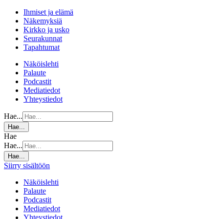
Ihmiset ja elämä
Näkemyksiä
Kirkko ja usko
Seurakunnat
Tapahtumat
Näköislehti
Palaute
Podcastit
Mediatiedot
Yhteystiedot
Hae...
Hae...
Hae
Hae...
Hae...
Siirry sisältöön
Näköislehti
Palaute
Podcastit
Mediatiedot
Yhteystiedot