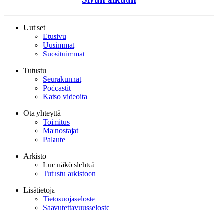
Uutiset
Etusivu
Uusimmat
Suosituimmat
Tutustu
Seurakunnat
Podcastit
Katso videoita
Ota yhteyttä
Toimitus
Mainostajat
Palaute
Arkisto
Lue näköislehteä
Tutustu arkistoon
Lisätietoja
Tietosuojaseloste
Saavutettavuusseloste