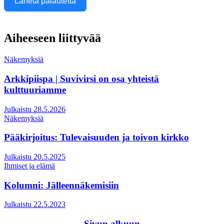
Lähetä palautetta
Aiheeseen liittyvää
Näkemyksiä
Arkkipiispa | Suvivirsi on osa yhteistä
kulttuuriamme
Julkaistu 28.5.2026
Näkemyksiä
Pääkirjoitus: Tulevaisuuden ja toivon kirkko
Julkaistu 20.5.2025
Ihmiset ja elämä
Kolumni: Jälleennäkemisiin
Julkaistu 22.5.2023
Sivun alkuun