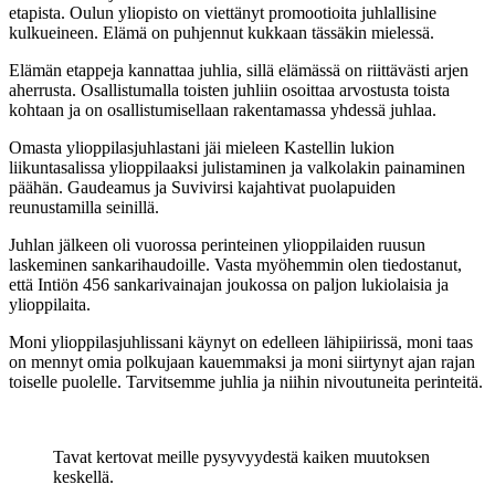
etapista. Oulun yliopisto on viettänyt promootioita juhlallisine
kulkueineen. Elämä on puhjennut kukkaan tässäkin mielessä.
Elämän etappeja kannattaa juhlia, sillä elämässä on riittävästi arjen
aherrusta. Osallistumalla toisten juhliin osoittaa arvostusta toista
kohtaan ja on osallistumisellaan rakentamassa yhdessä juhlaa.
Omasta ylioppilasjuhlastani jäi mieleen Kastellin lukion
liikuntasalissa ylioppilaaksi julistaminen ja valkolakin painaminen
päähän. Gaudeamus ja Suvivirsi kajahtivat puolapuiden
reunustamilla seinillä.
Juhlan jälkeen oli vuorossa perinteinen ylioppilaiden ruusun
laskeminen sankarihaudoille. Vasta myöhemmin olen tiedostanut,
että Intiön 456 sankarivainajan joukossa on paljon lukiolaisia ja
ylioppilaita.
Moni ylioppilasjuhlissani käynyt on edelleen lähipiirissä, moni taas
on mennyt omia polkujaan kauemmaksi ja moni siirtynyt ajan rajan
toiselle puolelle. Tarvitsemme juhlia ja niihin nivoutuneita perinteitä.
Tavat kertovat meille pysyvyydestä kaiken muutoksen
keskellä.