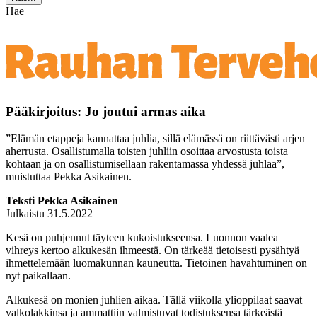
Hae
Pääkirjoitus: Jo joutui armas aika
”Elämän etappeja kannattaa juhlia, sillä elämässä on riittävästi arjen
aherrusta. Osallistumalla toisten juhliin osoittaa arvostusta toista
kohtaan ja on osallistumisellaan rakentamassa yhdessä juhlaa”,
muistuttaa Pekka Asikainen.
Teksti Pekka Asikainen
Julkaistu 31.5.2022
Kesä on puhjennut täyteen kukoistukseensa. Luonnon vaalea
vihreys kertoo alkukesän ihmeestä. On tärkeää tietoisesti pysähtyä
ihmettelemään luomakunnan kauneutta. Tietoinen havahtuminen on
nyt paikallaan.
Alkukesä on monien juhlien aikaa. Tällä viikolla ylioppilaat saavat
valkolakkinsa ja ammattiin valmistuvat todistuksensa tärkeästä