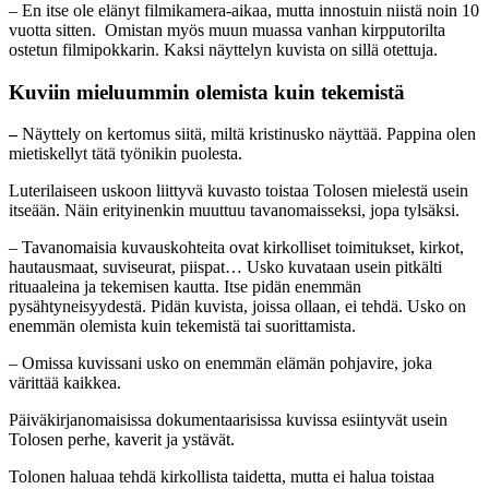
– En itse ole elänyt
filmikamera-aikaa, mutta innostuin niistä noin 10
vuotta sitten
.
Omistan myös muun muassa vanhan kirpputorilta
ostetun filmipokkarin. Kaksi näyttelyn kuvista on sillä otettuja.
Kuviin mieluummin olemista
kuin tekemistä
–
Näyttely on kertomus siitä, miltä kristinusko näyttää. Pappina olen
mietiskellyt tätä työnikin puolesta.
Luterilaiseen uskoon liittyvä kuvasto toistaa Tolosen mielestä usein
itseään. Näin erityinenkin muuttuu tavanomaisseksi, jopa tylsäksi.
– Tavanomaisia kuvauskohteita ovat kirkolliset toimitukset, kirkot,
hautausmaat, suviseurat, piispat…
Usko kuvataan usein pitkälti
rituaaleina ja tekemisen kautta. Itse pidän enemmän
pysähtyneisyydestä. Pidän kuvista, joissa ollaan, ei tehdä. Usko on
enemmän olemista kuin tekemistä tai suorittamista.
– Omissa kuvissani usko on enemmän elämän pohjavire, joka
värittää kaikkea.
Päiväkirjanomaisissa dokumentaarisissa kuvissa esiintyvät usein
Tolosen perhe, kaverit ja ystävät.
Tolonen haluaa tehdä kirkollista taidetta, mutta ei halua toistaa