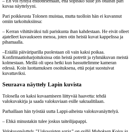
– En voi ryhtyä ehdottelemaan, että sopisiko sulle jos ottaisin pari
kuvaa näyttelyyni.
Pari poikkeusta Tolonen muistaa, mutta tuolloin hän ei kuvannut
omiin tarkoituksiinsa:
– Kerran vihittäväksi tuli pariskunta ihan kahdestaan. He eivät olleet
ajatelleet kuvaukseen menoa, joten otin heistä kuvat kappelissa ja
pihamaalla.
–Eräällä päiväriparilla puolestaan oli vain kaksi poikaa.
Konfirmaatioharjoituksissa otin heistä potretit ja ryhmäkuvan meistä
kolmestaan. Meillä oli upea hetki kun hassuttelimme kameran
edessä. Koin luottamuksen osoituksena, että pojat suostuivat
kuvattaviksi.
Seuraava näyttely
Lapin kuvista
Tolosella on kaksi kuvaamiseen liittyvää haavetta: tehdä
valokuvakirja ja saada valokuviaan esille sakraalitilaan.
Parhaillaan hän työstää uutta Lappi-aiheista valokuvanäyttelyä.
– Ehkä minustakin tulee joskus taiteilijapappi.
Valokuvanäyttely ”Uskovaisten sarja” on esillä Muhoksen Koivu ja