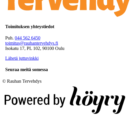
Toimituksen yhteystiedot
Puh.
044 562 6450
toimitus@rauhantervehdys.fi
Isokatu 17, PL 102, 90100 Oulu
Lähetä juttuvinkki
Seuraa meitä somessa
© Rauhan Tervehdys
Digi- ja mainostoimisto Höyry Rovaniemi ja Oulu