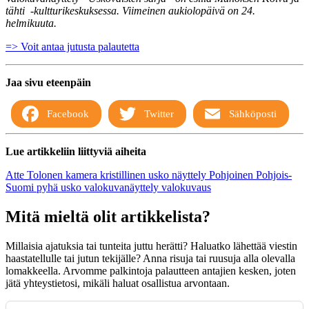
tähti -kultturikeskuksessa. Viimeinen aukiolopäivä on 24.
helmikuuta.
=> Voit antaa jutusta palautetta
Jaa sivu eteenpäin
Facebook
Twitter
Sähköposti
Lue artikkeliin liittyviä aiheita
Atte Tolonen
kamera
kristillinen usko
näyttely
Pohjoinen
Pohjois-
Suomi
pyhä
usko
valokuvanäyttely
valokuvaus
Mitä mieltä olit artikkelista?
Millaisia ajatuksia tai tunteita juttu herätti? Haluatko lähettää viestin
haastatellulle tai jutun tekijälle? Anna risuja tai ruusuja alla olevalla
lomakkeella. Arvomme palkintoja palautteen antajien kesken, joten
jätä yhteystietosi, mikäli haluat osallistua arvontaan.