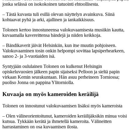
jonka selässä on isokokoinen tatuointi ehtoollisesta.
– Tästä kuvasta tuli esillä olevan näyttelyn avainkuva. Siinä
kohtaavat pyhä ja arki, ajallinen ja iankaikkisuus.
Tolonen kertoo innostuneensa valokuvaamisesta musiikin kautta,
kuvaamalla kavereittensa bändejä ja niiden keikkoja.
–
Bändikaverit jäivät Helsinkiin, kun itse muutin pohjoiseen.
Valokuvaaminen tosin onkin helpompi sovittaa lapsiperhearkeen,
sanoo 2- ja 3-vuotiaiden isä.
Syntyjään oululainen Tolonen on kulkenut Helsingin
opiskeluvuosien jälkeen papin sijaiseksi Pelloon ja sieltä papin
virkaan Kemin seurakuntaan. Hän asuu perheineen Torniossa;
puoliso Jonna on pappina Ylitorniolla.
Kuvaaja on myös kameroiden keräilijä
Tolonen on innostunut valokuvaamisen lisäksi myös kameroista
– O
len välineorientoitunut, kameroiden keräilijäksikin minua voisi
kutsua. Tykkään kerätä ja ihmetellä kameroita. Välineitten
harrastaminen on osa kuvaamisen ilosta.