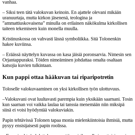
vanhaa.
– Siksi teen tätä valokuvan keinoin. En ajattele olevani mikään
uranuurtaja, mutta kirkon jäsenenä, teologina ja
”ammattiuskovaisena” minulla on erilainen näkökulma kirkollisen
taiteen tekemiseen kuin monella muulla.
Kristinuskossa on vahvasti läsnä symboliikka. Sitä Tolonenkin
hakee kuviinsa.
– Eräässä näyttelyn kuvassa on kasa jäisiä poronsarvia. Nimesin sen
Orjantappuraksi. Töiden nimeäminen johdattaa omalta osaltaan
katsojia kuvien tulkintaan.
Kun pappi ottaa
hääkuvan tai riparipotretin
Toloselle valokuvaaminen on yksi kirkollisen työn ulottuvuus.
–Valokuvani ovat luultavasti parempia kuin yksikään saarnani. Tosin
kun saarnan voi vaikka laulaa tai tanssia menemään niin miksipä
siinä ei voisi hyödyntää valokuviakin.
Papin tehtävissä Tolonen tapaa monia mielenkiintoisia ihmisiä, mutta
pysyy ensisijaisesti papin roolissa.