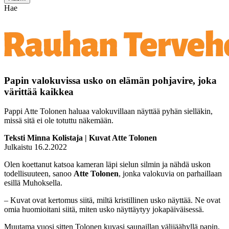
Hae
Papin valokuvissa usko on elämän pohjavire, joka
värittää kaikkea
Pappi Atte Tolonen haluaa valokuvillaan näyttää pyhän sielläkin,
missä sitä ei ole totuttu näkemään.
Teksti Minna Kolistaja | Kuvat Atte Tolonen
Julkaistu 16.2.2022
Olen koettanut katsoa kameran läpi sielun silmin ja nähdä uskon
todellisuuteen, sanoo
Atte Tolonen
, jonka valokuvia on parhaillaan
esillä Muhoksella.
– Kuvat ovat kertomus siitä, miltä kristillinen usko näyttää. Ne ovat
omia huomioitani siitä, miten usko näyttäytyy jokapäiväisessä.
Muutama vuosi sitten Tolonen kuvasi saunaillan välijäähyllä papin,