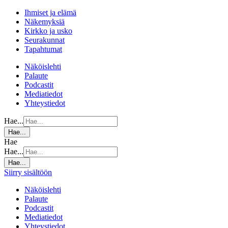
Ihmiset ja elämä
Näkemyksiä
Kirkko ja usko
Seurakunnat
Tapahtumat
Näköislehti
Palaute
Podcastit
Mediatiedot
Yhteystiedot
Hae...
Hae...
Hae
Hae...
Hae...
Siirry sisältöön
Näköislehti
Palaute
Podcastit
Mediatiedot
Yhteystiedot