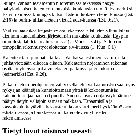
Niinpä Vanhan testamentin nuoremmissa teksteissä näkyy
babylonialaisen kalenterin mukaisia kuukausien nimiä. Esimerkiksi
Esterin kirjassa kuningas kutsuu Esterin luokseen tebet-kuussa (Est.
2:16) ja purim-juhlaa aletaan viettää adar-kuussa (Est. 9:21).
Vanhempaa aikaa heijastelevissa teksteissä vilahtelee silloin tällöin
aiemmin kanaanilaisen järjestelmän mukaisia kuukausia: Egyptin
orjuudesta lähdetään abib-kuussa (2. Moos. 13:4) ja Salomon
temppelin rakennustyöt aloitetaan siv-kuussa (1. Kun. 6:1).
Kalenterista riippumatta tärkeää Vanhassa testamentissa on, että
juhlat vietetään oikeaan aikaan. Kalenteriin nojaaminen rakentaa
osaltaan yhteisöä, joka voi elää eri paikoissa ja eri aikoina
(esimerkiksi Est. 9:28).
Pitkälti tietokoneohjelmien välityksellä tehtävä käännöstyö saa myös
nykyajan kääntäjän kunnioittamaan yhteisiä kokoontumisia:
kalenterin ohjaamana eri puolilla Suomea asuva ohjausryhmämme
päätyy tietyin väliajoin samaan paikkaan. Tapaamisilla ja
kasvokkain käytävillä keskusteluilla on suuri merkitys käännöksen
edistämisessä ja hankkeessa mukana olevien yhteyden
rakentamisessa.
Tietyt luvut toistuvat useasti