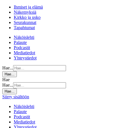
Ihmiset ja elämä
Näkemyksiä
Kirkko ja usko
Seurakunnat
Tapahtumat
Näköislehti
Palaute
Podcastit
Mediatiedot
Yhteystiedot
Hae...
Hae...
Hae
Hae...
Hae...
Siirry sisältöön
Näköislehti
Palaute
Podcastit
Mediatiedot
Yhteystiedot