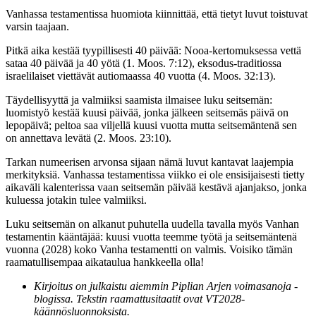
Vanhassa testamentissa huomiota kiinnittää, että tietyt luvut toistuvat
varsin taajaan.
Pitkä aika kestää tyypillisesti 40 päivää: Nooa-kertomuksessa vettä
sataa 40 päivää ja 40 yötä (1. Moos. 7:12), eksodus-traditiossa
israelilaiset viettävät autiomaassa 40 vuotta (4. Moos. 32:13).
Täydellisyyttä ja valmiiksi saamista ilmaisee luku seitsemän:
luomistyö kestää kuusi päivää, jonka jälkeen seitsemäs päivä on
lepopäivä; peltoa saa viljellä kuusi vuotta mutta seitsemäntenä sen
on annettava levätä (2. Moos. 23:10).
Tarkan numeerisen arvonsa sijaan nämä luvut kantavat laajempia
merkityksiä. Vanhassa testamentissa viikko ei ole ensisijaisesti tietty
aikaväli kalenterissa vaan seitsemän päivää kestävä ajanjakso, jonka
kuluessa jotakin tulee valmiiksi.
Luku seitsemän on alkanut puhutella uudella tavalla myös Vanhan
testamentin kääntäjää: kuusi vuotta teemme työtä ja seitsemäntenä
vuonna (2028) koko Vanha testamentti on valmis. Voisiko tämän
raamatullisempaa aikataulua hankkeella olla!
Kirjoitus on julkaistu aiemmin Piplian Arjen voimasanoja -
blogissa. Tekstin raamattusitaatit ovat VT2028-
käännösluonnoksista.