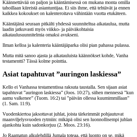
Käännettävää on paljon ja kääntämisessä on mukana monta omilla
tahoillaan kiireistä asiantuntijaa. Ei siis ihme, että tehtävät ja ennen
kaikkea kokoukset on kalenteroitava vähintään vuotta etukäteen.
Kääntäjänä seuraan pitkälti yhdessä suunniteltua aikataulua, mutta
laadin jatkuvasti myös viikko- ja päiväkohtaisia
aikataulusuunnitelmia omaksi avukseni.
Ilman kelloa ja kalenteria kääntäjäparka olisi pian pahassa pulassa.
Mutta mitä sanoo ajasta ja aikatauluista käännökset kohde, Vanha
testamentti? Tässä kolme pointtia.
Asiat tapahtuvat ”auringon laskiessa”
Kello ei Vanhassa testamentissa raksuta taustalla. Sen sijaan asiat
tapahtuvat ”auringon laskiessa” (Joos. 10:27), siihen mennessä ”kun
aamu valkenee” (Tuom. 16:2) tai ”päivän ollessa kuumimmillaan”
(1. Sam. 11:9).
Vuodenkiertoa jaksottavat juhlat, joista tärkeimmät pohjautuvat
maanviljelysvuoden rytmiin: mikäpä olisi sen luonnollisempi juhlan
ajankohta kuin sadonkorjuu (2. Moos. 23:16).
Jo Raamatun alkulehdillä Jumala toteaa, että luonto on se, mikä