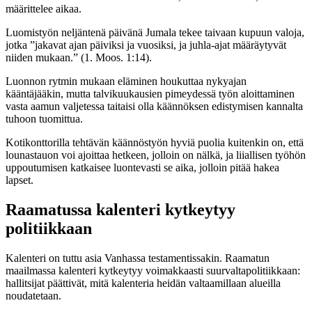
määrittelee aikaa.
Luomistyön neljäntenä päivänä Jumala tekee taivaan kupuun valoja,
jotka ”jakavat ajan päiviksi ja vuosiksi, ja juhla-ajat määräytyvät
niiden mukaan.” (1. Moos. 1:14).
Luonnon rytmin mukaan eläminen houkuttaa nykyajan
kääntäjääkin, mutta talvikuukausien pimeydessä työn aloittaminen
vasta aamun valjetessa taitaisi olla käännöksen edistymisen kannalta
tuhoon tuomittua.
Kotikonttorilla tehtävän käännöstyön hyviä puolia kuitenkin on, että
lounastauon voi ajoittaa hetkeen, jolloin on nälkä, ja liiallisen työhön
uppoutumisen katkaisee luontevasti se aika, jolloin pitää hakea
lapset.
Raamatussa kalenteri kytkeytyy
politiikkaan
Kalenteri on tuttu asia Vanhassa testamentissakin. Raamatun
maailmassa kalenteri kytkeytyy voimakkaasti suurvaltapolitiikkaan:
hallitsijat päättivät, mitä kalenteria heidän valtaamillaan alueilla
noudatetaan.