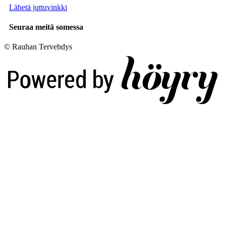
Lähetä juttuvinkki
Seuraa meitä somessa
© Rauhan Tervehdys
Digi- ja mainostoimisto Höyry Rovaniemi ja Oulu