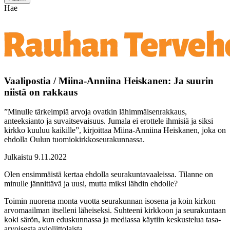
Hae
Vaalipostia / Miina-Anniina Heiskanen: Ja suurin
niistä on rakkaus
”Minulle tärkeimpiä arvoja ovatkin lähimmäisenrakkaus,
anteeksianto ja suvaitsevaisuus. Jumala ei erottele ihmisiä ja siksi
kirkko kuuluu kaikille”, kirjoittaa Miina-Anniina Heiskanen, joka on
ehdolla Oulun tuomiokirkkoseurakunnassa.
Julkaistu 9.11.2022
Olen ensimmäistä kertaa ehdolla seurakuntavaaleissa. Tilanne on
minulle jännittävä ja uusi, mutta miksi lähdin ehdolle?
Toimin nuorena monta vuotta seurakunnan isosena ja koin kirkon
arvomaailman itselleni läheiseksi. Suhteeni kirkkoon ja seurakuntaan
koki särön, kun eduskunnassa ja mediassa käytiin keskustelua tasa-
arvoisesta avioliittolaista.