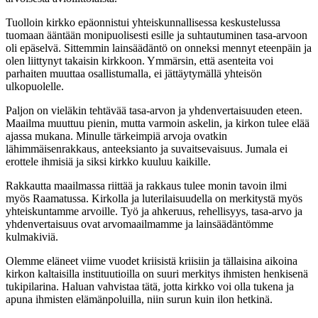
Tuolloin kirkko epäonnistui yhteiskunnallisessa keskustelussa
tuomaan ääntään monipuolisesti esille ja suhtautuminen tasa-arvoon
oli epäselvä. Sittemmin lainsäädäntö on onneksi mennyt eteenpäin ja
olen liittynyt takaisin kirkkoon. Ymmärsin, että asenteita voi
parhaiten muuttaa osallistumalla, ei jättäytymällä yhteisön
ulkopuolelle.
Paljon on vieläkin tehtävää tasa-arvon ja yhdenvertaisuuden eteen.
Maailma muuttuu pienin, mutta varmoin askelin, ja kirkon tulee elää
ajassa mukana. Minulle tärkeimpiä arvoja ovatkin
lähimmäisenrakkaus, anteeksianto ja suvaitsevaisuus. Jumala ei
erottele ihmisiä ja siksi kirkko kuuluu kaikille.
Rakkautta maailmassa riittää ja rakkaus tulee monin tavoin ilmi
myös Raamatussa. Kirkolla ja luterilaisuudella on merkitystä myös
yhteiskuntamme arvoille. Työ ja ahkeruus, rehellisyys, tasa-arvo ja
yhdenvertaisuus ovat arvomaailmamme ja lainsäädäntömme
kulmakiviä.
Olemme eläneet viime vuodet kriisistä kriisiin ja tällaisina aikoina
kirkon kaltaisilla instituutioilla on suuri merkitys ihmisten henkisenä
tukipilarina. Haluan vahvistaa tätä, jotta kirkko voi olla tukena ja
apuna ihmisten elämänpoluilla, niin surun kuin ilon hetkinä.