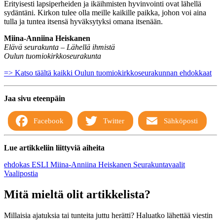
Erityisesti lapsiperheiden ja ikäihmisten hyvinvointi ovat lähellä
sydäntäni. Kirkon tulee olla meille kaikille paikka, johon voi aina
tulla ja tuntea itsensä hyväksytyksi omana itsenään.
Miina-Anniina Heiskanen
Elävä seurakunta – Lähellä ihmistä
Oulun tuomiokirkkoseurakunta
=> Katso täältä kaikki Oulun tuomiokirkkoseurakunnan ehdokkaat
Jaa sivu eteenpäin
Facebook
Twitter
Sähköposti
Lue artikkeliin liittyviä aiheita
ehdokas
ESLI
Miina-Anniina Heiskanen
Seurakuntavaalit
Vaalipostia
Mitä mieltä olit artikkelista?
Millaisia ajatuksia tai tunteita juttu herätti? Haluatko lähettää viestin