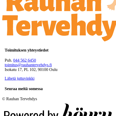
Toimituksen yhteystiedot
Puh.
044 562 6450
toimitus@rauhantervehdys.fi
Isokatu 17, PL 102, 90100 Oulu
Lähetä juttuvinkki
Seuraa meitä somessa
© Rauhan Tervehdys
Digi- ja mainostoimisto Höyry Rovaniemi ja Oulu