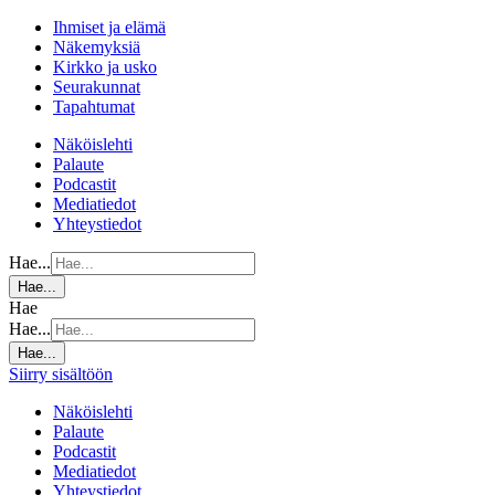
Ihmiset ja elämä
Näkemyksiä
Kirkko ja usko
Seurakunnat
Tapahtumat
Näköislehti
Palaute
Podcastit
Mediatiedot
Yhteystiedot
Hae...
Hae...
Hae
Hae...
Hae...
Siirry sisältöön
Näköislehti
Palaute
Podcastit
Mediatiedot
Yhteystiedot