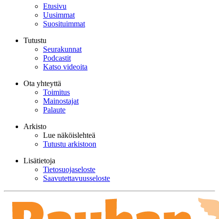
Etusivu
Uusimmat
Suosituimmat
Tutustu
Seurakunnat
Podcastit
Katso videoita
Ota yhteyttä
Toimitus
Mainostajat
Palaute
Arkisto
Lue näköislehteä
Tutustu arkistoon
Lisätietoja
Tietosuojaseloste
Saavutettavuusseloste