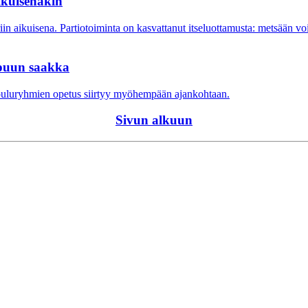
aikuisenakin
n aikuisena. Partiotoiminta on kasvattanut itseluottamusta: metsään voi
ppuun saakka
kouluryhmien opetus siirtyy myöhempään ajankohtaan.
Sivun alkuun