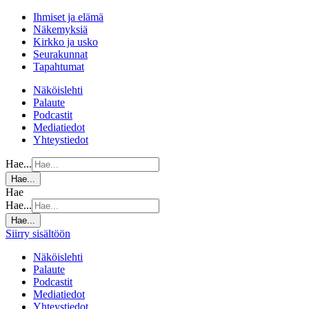
Ihmiset ja elämä
Näkemyksiä
Kirkko ja usko
Seurakunnat
Tapahtumat
Näköislehti
Palaute
Podcastit
Mediatiedot
Yhteystiedot
Hae...
Hae...
Hae
Hae...
Hae...
Siirry sisältöön
Näköislehti
Palaute
Podcastit
Mediatiedot
Yhteystiedot