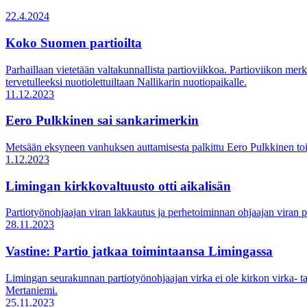
22.4.2024
Koko Suomen partioilta
Parhaillaan vietetään valtakunnallista partioviikkoa. Partioviikon me
tervetulleeksi nuotiolettuiltaan Nallikarin nuotiopaikalle.
11.12.2023
Eero Pulkkinen sai sankarimerkin
Metsään eksyneen vanhuksen auttamisesta palkittu Eero Pulkkinen toimi
1.12.2023
Limingan kirkkovaltuusto otti aikalisän
Partiotyönohjaajan viran lakkautus ja perhetoiminnan ohjaajan viran pe
28.11.2023
Vastine: Partio jatkaa toimintaansa Limingassa
Limingan seurakunnan partiotyönohjaajan virka ei ole kirkon virka- tai
Mertaniemi.
25.11.2023