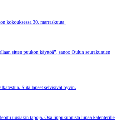
ston kokouksessa 30. marraskuuta.
etellaan sitten puukon käyttöä", sanoo Oulun seurakuntien
katestiin. Siitä lapset selvisivät hyvin.
deoitu uusiakin tapoja. Osa lippukunnista lupaa kalenterille