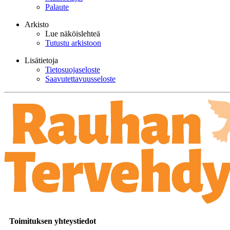
Palaute
Arkisto
Lue näköislehteä
Tutustu arkistoon
Lisätietoja
Tietosuojaseloste
Saavutettavuusseloste
Toimituksen yhteystiedot