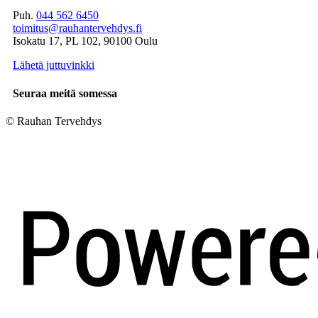
Puh.
044 562 6450
toimitus@rauhantervehdys.fi
Isokatu 17, PL 102, 90100 Oulu
Lähetä juttuvinkki
Seuraa meitä somessa
© Rauhan Tervehdys
Digi- ja mainostoimisto Höyry Rovaniemi ja Oulu