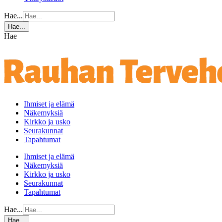
Hae...
Hae...
Hae
Ihmiset ja elämä
Näkemyksiä
Kirkko ja usko
Seurakunnat
Tapahtumat
Ihmiset ja elämä
Näkemyksiä
Kirkko ja usko
Seurakunnat
Tapahtumat
Hae...
Hae...