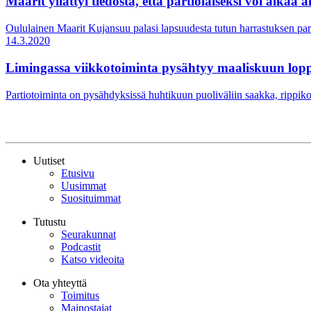
Maarit yllättyi tiedosta, että partiolaiseksi voi alkaa 
Oululainen Maarit Kujansuu palasi lapsuudesta tutun harrastuksen parii
14.3.2020
Limingassa viikkotoiminta pysähtyy maaliskuun lo
Partiotoiminta on pysähdyksissä huhtikuun puoliväliin saakka, rippi
Uutiset
Etusivu
Uusimmat
Suosituimmat
Tutustu
Seurakunnat
Podcastit
Katso videoita
Ota yhteyttä
Toimitus
Mainostajat