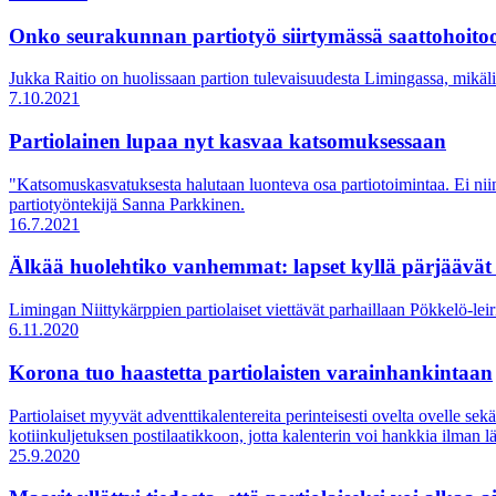
Onko seurakunnan partiotyö siirtymässä saattohoito
Jukka Raitio on huolissaan partion tulevaisuudesta Limingassa, mikäl
7.10.2021
Partiolainen lupaa nyt kasvaa katsomuksessaan
"Katsomuskasvatuksesta halutaan luonteva osa partiotoimintaa. Ei niin
partiotyöntekijä Sanna Parkkinen.
16.7.2021
Älkää huolehtiko vanhemmat: lapset kyllä pärjäävät
Limingan Niittykärppien partiolaiset viettävät parhaillaan Pökkelö-leiriä
6.11.2020
Korona tuo haastetta partiolaisten varainhankintaan
Partiolaiset myyvät adventtikalentereita perinteisesti ovelta ovelle se
kotiinkuljetuksen postilaatikkoon, jotta kalenterin voi hankkia ilman l
25.9.2020