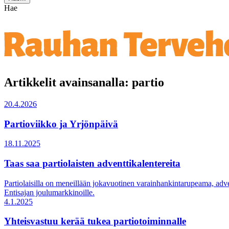
Hae
Artikkelit avainsanalla: partio
20.4.2026
Partioviikko ja Yrjönpäivä
18.11.2025
Taas saa partiolaisten adventtikalentereita
Partiolaisilla on meneillään jokavuotinen varainhankintarupeama, ad
Entisajan joulumarkkinoille.
4.1.2025
Yhteisvastuu kerää tukea partiotoiminnalle