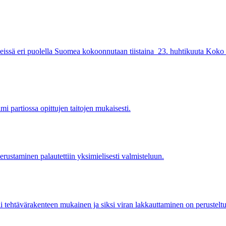
rkeissä eri puolella Suomea kokoonnutaan tiistaina 23. huhtikuuta Koko
 partiossa opittujen taitojen mukaisesti.
rustaminen palautettiin yksimielisesti valmisteluun.
 tehtävärakenteen mukainen ja siksi viran lakkauttaminen on perusteltua