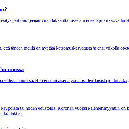
on?
i esitys partionohjaajan viran lakkauttamisesta menee läpi kirkkovaltuu
, että tänään meillä on nyt tätä katsomuskasvatusta ja ensi viikolla op
 luonnossa
 villissä lännessä. Heti ensimmäisenä yönä osa leiriläisistä joutui arkajal
kä kaupoissa tai niiden edustoilla. Koronan vuoksi kalenterimyyntiin on i
ähikontaktia.