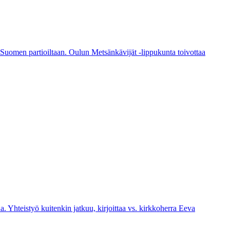
 Suomen partioiltaan. Oulun Metsänkävijät -lippukunta toivottaa
. Yhteistyö kuitenkin jatkuu, kirjoittaa vs. kirkkoherra Eeva