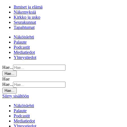
Ihmiset ja elämä
Näkemyksiä
Kirkko ja usko
Seurakunnat
Tapahtumat
Näköislehti
Palaute
Podcastit
Mediatiedot
Yhteystiedot
Hae...
Hae...
Hae
Hae...
Hae...
Siirry sisältöön
Näköislehti
Palaute
Podcastit
Mediatiedot
Yhteystiedot