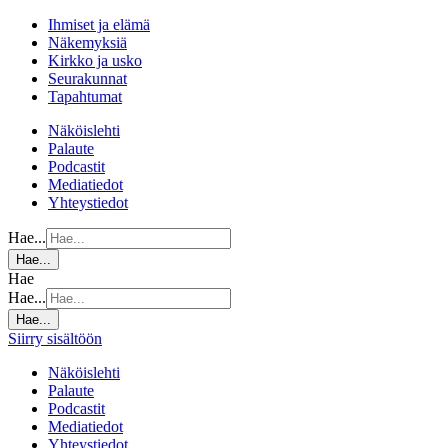
Ihmiset ja elämä
Näkemyksiä
Kirkko ja usko
Seurakunnat
Tapahtumat
Näköislehti
Palaute
Podcastit
Mediatiedot
Yhteystiedot
Hae...
Hae...
Hae
Hae...
Hae...
Siirry sisältöön
Näköislehti
Palaute
Podcastit
Mediatiedot
Yhteystiedot