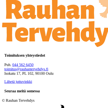
Toimituksen yhteystiedot
Puh.
044 562 6450
toimitus@rauhantervehdys.fi
Isokatu 17, PL 102, 90100 Oulu
Lähetä juttuvinkki
Seuraa meitä somessa
© Rauhan Tervehdys
Digi- ja mainostoimisto Höyry Rovaniemi ja Oulu