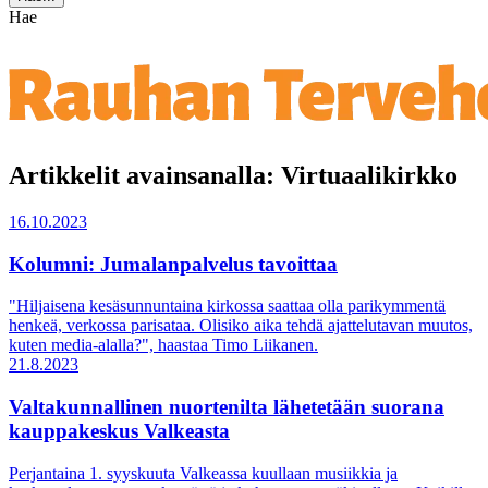
Hae
Artikkelit avainsanalla: Virtuaalikirkko
16.10.2023
Kolumni: Jumalanpalvelus tavoittaa
"Hiljaisena kesäsunnuntaina kirkossa saattaa olla parikymmentä
henkeä, verkossa parisataa. Olisiko aika tehdä ajattelutavan muutos,
kuten media-alalla?", haastaa Timo Liikanen.
21.8.2023
Valtakunnallinen nuortenilta lähetetään suorana
kauppakeskus Valkeasta
Perjantaina 1. syyskuuta Valkeassa kuullaan musiikkia ja