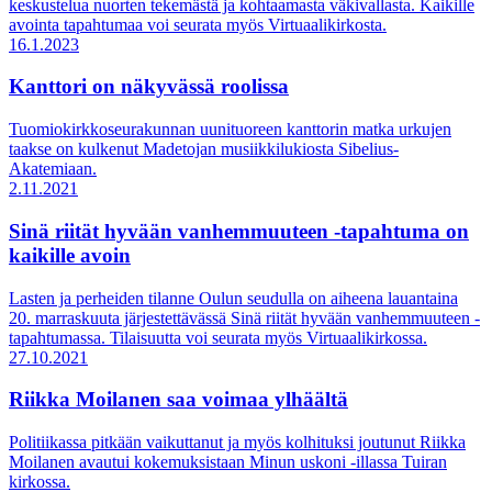
keskustelua nuorten tekemästä ja kohtaamasta väkivallasta. Kaikille
avointa tapahtumaa voi seurata myös Virtuaalikirkosta.
16.1.2023
Kanttori on näkyvässä roolissa
Tuomiokirkkoseurakunnan uunituoreen kanttorin matka urkujen
taakse on kulkenut Madetojan musiikkilukiosta Sibelius-
Akatemiaan.
2.11.2021
Sinä riität hyvään vanhemmuuteen -tapahtuma on
kaikille avoin
Lasten ja perheiden tilanne Oulun seudulla on aiheena lauantaina
20. marraskuuta järjestettävässä Sinä riität hyvään vanhemmuuteen -
tapahtumassa. Tilaisuutta voi seurata myös Virtuaalikirkossa.
27.10.2021
Riikka Moilanen saa voimaa ylhäältä
Politiikassa pitkään vaikuttanut ja myös kolhituksi joutunut Riikka
Moilanen avautui kokemuksistaan Minun uskoni -illassa Tuiran
kirkossa.