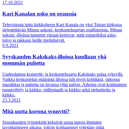
17.10.2021
Kari Kanalan usko on oranssia
Televisiosta tuttu kirkkoherra Kari Kanala on yksi Tuiran kirkossa
järjestettävän Minun uskoni -keskustelusarjan osallistujista. Minun
uskoni -illoissa tunnetut vieraat kertovat, mitä esimerkiksi usko,
toivo ja rakkaus heille merkitsevät.
9.9.2021
Syyskauden Kakskaks-illoissa kuullaan yhä
enemmän puhetta
Uudenlainen konsertti- ja keskustelusarja Kakskaks palaa syksyllä.
Vaikka keskustelun määrästä illoissa tuli myös kritiikkiä, jatkossa
musiikkia ja puhetta on luvassa yhtä paljon. Aiheina ovat kotimainen
ruoanviljely ja kirkko, milleniaalit ja kirkko sekä sielunhoito ja
kirkko.
23.3.2021
Mitä uutta korona synnytti?
Seurakuntien työntekijät keksivät uusia tapoja ihmisten
tavoittamiseen aikana, jolloin kohtaamiset yritetään pitää