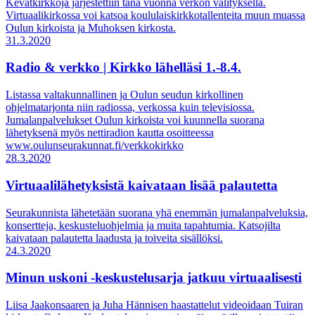
Kevätkirkkoja järjestettiin tänä vuonna verkon välityksellä.
Virtuaalikirkossa voi katsoa koululaiskirkkotallenteita muun muassa
Oulun kirkoista ja Muhoksen kirkosta.
31.3.2020
Radio & verkko | Kirkko lähelläsi 1.-8.4.
Listassa valtakunnallinen ja Oulun seudun kirkollinen
ohjelmatarjonta niin radiossa, verkossa kuin televisiossa.
Jumalanpalvelukset Oulun kirkoista voi kuunnella suorana
lähetyksenä myös nettiradion kautta osoitteessa
www.oulunseurakunnat.fi/verkkokirkko
28.3.2020
Virtuaalilähetyksistä kaivataan lisää palautetta
Seurakunnista lähetetään suorana yhä enemmän jumalanpalveluksia,
konsertteja, keskusteluohjelmia ja muita tapahtumia. Katsojilta
kaivataan palautetta laadusta ja toiveita sisällöksi.
24.3.2020
Minun uskoni -keskustelusarja jatkuu virtuaalisesti
Liisa Jaakonsaaren ja Juha Hännisen haastattelut videoidaan Tuiran