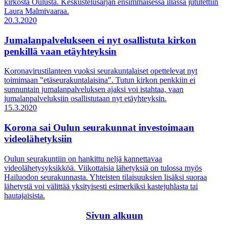
kirkosta Oulusta. Keskustelusarjan ensimmäisessä illassa jututettiin
Laura Malmivaaraa.
20.3.2020
Jumalanpalvelukseen ei nyt osallistuta kirkon
penkillä vaan etäyhteyksin
Koronavirustilanteen vuoksi seurakuntalaiset opettelevat nyt
toimimaan "etäseurakuntalaisina". Tutun kirkon penkkiin ei
sunnuntain jumalanpalveluksen ajaksi voi istahtaa, vaan
jumalanpalveluksiin osallistutaan nyt etäyhteyksin.
15.3.2020
Korona sai Oulun seurakunnat investoimaan
videolähetyksiin
Oulun seurakuntiin on hankittu neljä kannettavaa
videolähetysyksikköä. Viikottaisia lähetyksiä on tulossa myös
Hailuodon seurakunnasta. Yhteisten tilaisuuksien lisäksi suoraa
lähetystä voi välittää yksityisesti esimerkiksi kastejuhlasta tai
hautajaisista.
Sivun alkuun