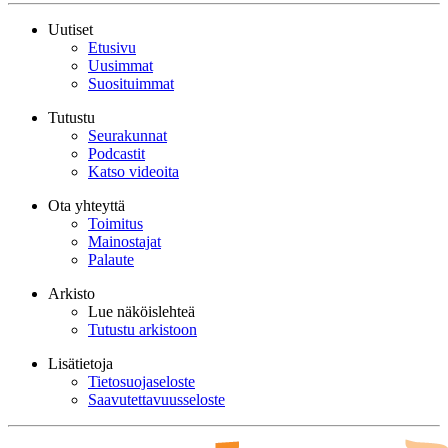
Uutiset
Etusivu
Uusimmat
Suosituimmat
Tutustu
Seurakunnat
Podcastit
Katso videoita
Ota yhteyttä
Toimitus
Mainostajat
Palaute
Arkisto
Lue näköislehteä
Tutustu arkistoon
Lisätietoja
Tietosuojaseloste
Saavutettavuusseloste