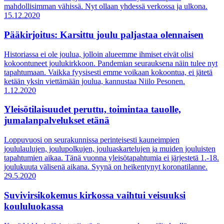
mahdollisimman vähissä. Nyt ollaan yhdessä verkossa ja ulkona.
15.12.2020
Pääkirjoitus: Karsittu joulu paljastaa olennaisen
Historiassa ei ole joulua, jolloin alueemme ihmiset eivät olisi
kokoontuneet joulukirkkoon. Pandemian seurauksena näin tulee nyt
tapahtumaan. Vaikka fyysisesti emme voikaan kokoontua, ei jätetä
ketään yksin viettämään joulua, kannustaa Niilo Pesonen.
1.12.2020
Yleisötilaisuudet peruttu, toimintaa tauolle,
jumalanpalvelukset etänä
Loppuvuosi on seurakunnissa perinteisesti kauneimpien
joululaulujen, joulupolkujen, jouluaskartelujen ja muiden jouluisten
tapahtumien aikaa. Tänä vuonna yleisötapahtumia ei järjestetä 1.-18.
joulukuuta välisenä aikana. Syynä on heikentynyt koronatilanne.
29.5.2020
Suvivirsikokemus kirkossa vaihtui veisuuksi
koululuokassa