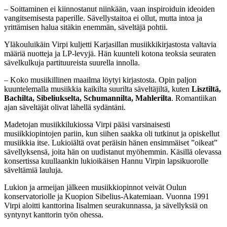
– Soittaminen ei kiinnostanut niinkään, vaan inspiroiduin ideoiden
vangitsemisesta paperille. Sävellystaitoa ei ollut, mutta intoa ja
yrittämisen halua sitäkin enemmän, säveltäjä pohtii.
Yläkouluikäin Virpi kuljetti Karjasillan musiikkikirjastosta valtavia
määriä nuotteja ja LP-levyjä. Hän kuunteli kotona teoksia seuraten
sävelkulkuja partituureista suurella innolla.
– Koko musiikillinen maailma löytyi kirjastosta. Opin paljon
kuuntelemalla musiikkia kaikilta suurilta säveltäjiltä, kuten
Lisztiltä,
Bachilta, Sibeliukselta, Schumannilta, Mahlerilta
. Romantiikan
ajan säveltäjät olivat lähellä sydäntäni.
Madetojan musiikkilukiossa Virpi pääsi varsinaisesti
musiikkiopintojen pariin, kun siihen saakka oli tutkinut ja opiskellut
musiikkia itse. Lukioiältä ovat peräisin hänen ensimmäiset ”oikeat”
sävellyksensä, joita hän on uudistanut myöhemmin. Käsillä olevassa
konsertissa kuullaankin lukioikäisen Hannu Virpin lapsikuorolle
säveltämiä lauluja.
Lukion ja armeijan jälkeen musiikkiopinnot veivät Oulun
konservatoriolle ja Kuopion Sibelius-Akatemiaan. Vuonna 1991
Virpi aloitti kanttorina Iisalmen seurakunnassa, ja sävellyksiä on
syntynyt kanttorin työn ohessa.