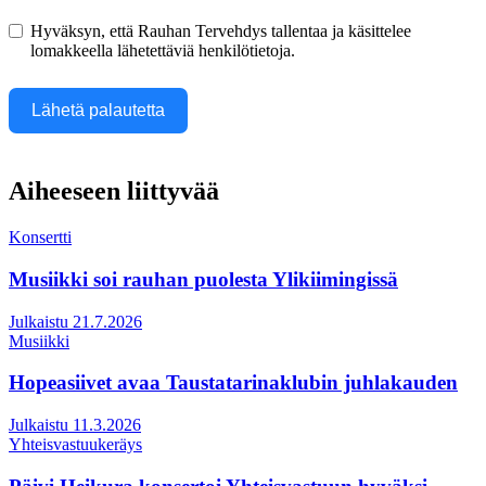
Hyväksyn, että Rauhan Tervehdys tallentaa ja käsittelee
lomakkeella lähetettäviä henkilötietoja.
Lähetä palautetta
Aiheeseen liittyvää
Konsertti
Musiikki soi rauhan puolesta Ylikiimingissä
Julkaistu 21.7.2026
Musiikki
Hopeasiivet avaa Taustatarinaklubin juhlakauden
Julkaistu 11.3.2026
Yhteisvastuukeräys