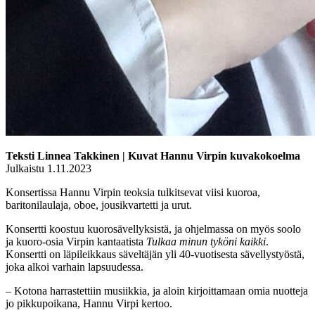
Teksti Linnea Takkinen | Kuvat Hannu Virpin kuvakokoelma
Julkaistu 1.11.2023
Konsertissa Hannu Virpin teoksia tulkitsevat viisi kuoroa,
baritonilaulaja, oboe, jousikvartetti ja urut.
Konsertti koostuu kuorosävellyksistä, ja ohjelmassa on myös soolo
ja kuoro-osia Virpin kantaatista
Tulkaa minun tyköni kaikki
.
Konsertti on läpileikkaus säveltäjän yli 40-vuotisesta sävellystyöstä,
joka alkoi varhain lapsuudessa.
– Kotona harrastettiin musiikkia, ja aloin kirjoittamaan omia nuotteja
jo pikkupoikana, Hannu Virpi kertoo.