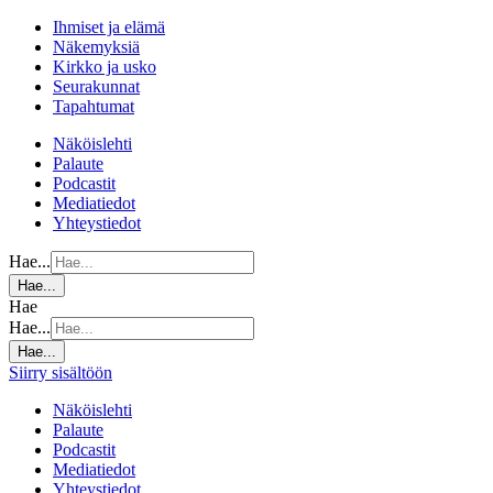
Ihmiset ja elämä
Näkemyksiä
Kirkko ja usko
Seurakunnat
Tapahtumat
Näköislehti
Palaute
Podcastit
Mediatiedot
Yhteystiedot
Hae...
Hae...
Hae
Hae...
Hae...
Siirry sisältöön
Näköislehti
Palaute
Podcastit
Mediatiedot
Yhteystiedot