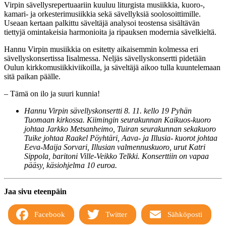
Virpin sävellysrepertuaariin kuuluu liturgista musiikkia, kuoro-,
kamari- ja orkesterimusiikkia sekä sävellyksiä soolosoittimille.
Useaan kertaan palkittu säveltäjä analysoi teostensa sisältävän
tiettyjä omintakeisia harmonioita ja ripauksen modernia sävelkieltä.
Hannu Virpin musiikkia on esitetty aikaisemmin kolmessa eri
sävellyskonsertissa Iisalmessa. Neljäs sävellyskonsertti pidetään
Oulun kirkkomusiikkiviikoilla, ja säveltäjä aikoo tulla kuuntelemaan
sitä paikan päälle.
– Tämä on ilo ja suuri kunnia!
Hannu Virpin sävellyskonsertti 8. 11. kello 19 Pyhän
Tuomaan kirkossa. Kiimingin seurakunnan Kaikuos-kuoro
johtaa Jarkko Metsanheimo, Tuiran seurakunnan sekakuoro
Tuike johtaa Raakel Pöyhtäri, Aava- ja Illusia- kuorot johtaa
Eeva-Maija Sorvari, Illusian valmennuskuoro, urut Katri
Sippola, baritoni Ville-Veikko Telkki. Konserttiin on vapaa
pääsy, käsiohjelma 10 euroa.
Jaa sivu eteenpäin
Facebook
Twitter
Sähköposti