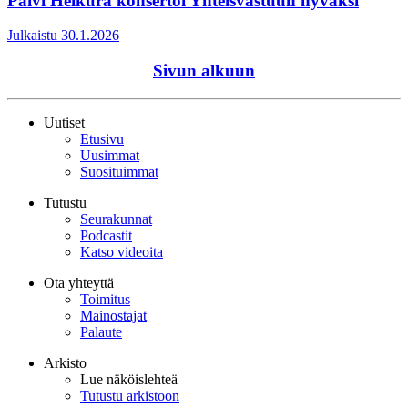
Päivi Heikura konsertoi Yhteisvastuun hyväksi
Julkaistu 30.1.2026
Sivun alkuun
Uutiset
Etusivu
Uusimmat
Suosituimmat
Tutustu
Seurakunnat
Podcastit
Katso videoita
Ota yhteyttä
Toimitus
Mainostajat
Palaute
Arkisto
Lue näköislehteä
Tutustu arkistoon