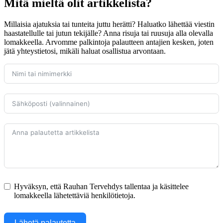
Mitä mieltä olit artikkelista?
Millaisia ajatuksia tai tunteita juttu herätti? Haluatko lähettää viestin
haastatellulle tai jutun tekijälle? Anna risuja tai ruusuja alla olevalla
lomakkeella. Arvomme palkintoja palautteen antajien kesken, joten
jätä yhteystietosi, mikäli haluat osallistua arvontaan.
Hyväksyn, että Rauhan Tervehdys tallentaa ja käsittelee
lomakkeella lähetettäviä henkilötietoja.
Lähetä palautetta