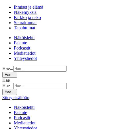
Ihmiset ja elämä
Näkemyksiä
Kirkko ja usko
Seurakunnat
Tapahtumat
Näköislehti
Palaute
Podcastit
Mediatiedot
Yhteystiedot
Hae...
Hae...
Hae
Hae...
Hae...
Siirry sisältöön
Näköislehti
Palaute
Podcastit
Mediatiedot
Yhteystiedot