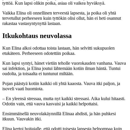
tyttöä. Kun lapsi olikin poika, asiaa oli vaikea hyväksyä.
Vaikka Elina oli onnellinen terveestä lapsesta, ja poika oli yhtä
tervetullut perheeseen kuin tyttökin olisi ollut, hän ei heti osannut
rakastaa vastasyntynyttä lastaan.
Itkukohtaus neuvolassa
Kun Elina alkoi odottaa toista lastaan, hän selvitti sukupuolen
etukäteen. Perheeseen odotettiin poikaa.
Kun lapsi syntyi, hänet vietiin teholle vuorokauden vanhana. Vauva
sai infektion, ja Elina joutui lähtemään kotiin ilman häntä. Tuntui
oudolta, ja toisaalta ei tuntunut miltään.
Pojan päästyä kotiin kaikki oli yhtä kaaosta. Vauva itki paljon, ja
isoveli vaati huomiota.
– En yleensä stressaa, mutta nyt kaikki stressasi. Aika kului hitaasti.
Odotin vain, että vauva kasvaisi ja kaikki helpottaisi.
Ensimmäisellä neuvolakäynnillä Elinaa ahdisti, ja hän puhkesi
itkuun. Vauvakin itki.
Elina kertoi hoitajalle, että odotti toisesta lapsesta helpompaa kuin