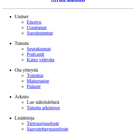
Uutiset
Etusivu
Uusimmat
Suosituimmat
Tutustu
Seurakunnat
Podcastit
Katso videoita
Ota yhteyttä
Toimitus
Mainostajat
Palaute
Arkisto
Lue näköislehteä
Tutustu arkistoon
Lisätietoja
Tietosuojaseloste
Saavutettavuusseloste