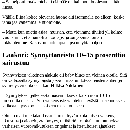
– Se helpotti myös mieheni elämää: en halunnut huolestuttaa häntä
liikaa.
Välillä Elina kokee olevansa huono äiti isommalle pojalleen, koska
tämä jää vähemmälle huomiolle.
– Mutta kun mietin asiaa, muistan, että vietimme tiiviisti yli kolme
vuotta niin, että hän oli ainoa lapsi ja sai jakamattoman
rakkautemme. Rakastan molempia lapsiani yhtä paljon.
Lääkäri: Synnyttäneistä 10–15 prosenttia
sairastuu
Synnytyksen jälkeinen alakulo eli baby blues on yleinen olotila. Sitä
on valtaosalla synnyttäjistä jossain määrin, toteaa naistentautien ja
synnytysten erikoislääkäri
Hilkka Nikkinen
.
– Synnytyksen jälkeisestä masennuksesta kärsii noin 10-15
prosenttia naisista. Sen vaikeusaste vaihtelee lievästä masennuksesta
vaikeaan, psykoottistasoiseen masennukseen.
Oireita ovat mielialan lasku ja mielihyvän kokemisen vaikeus,
itkuisuus ja aloitekyvyttömyys, unihäiriöt, ruokahalun muutokset,
varhaisen vuorovaikutuksen ongelmat ja itsetuhoiset ajatukset.