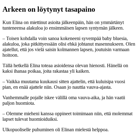
Arkeen on löytynyt tasapaino
Kun Elina on miettinut asioita jälkeenpäin, hän on ymmärtänyt
tunteneensa alakuloa jo ensimmäisen lapsen syntymän jälkeen.
– Toisen kohdalla voin sanoa kokeneeni syvempää baby bluesia,
alakuloa, joka pitkittyessään olisi ehkä johtanut masennukseen. Olen
ajatellut, että jos vielä saisin kolmannen lapsen, joutuisin varmaan
hoitoon.
Tällä hetkellä Elina toteaa asioidensa olevan hienosti. Hänellä on
kaksi ihanaa poikaa, joita rakastaa yli kaiken.
– Vaikka muutama kuukausi sitten ajattelin, että kuluisipa vuosi
pian, en enää ajattele niin. Osaan jo nauttia vauva-ajasta.
Vanhemmalle pojalle iskee välillä oma vauva-aika, ja hän vaatii
paljon huomiota.
– Olemme mieheni kanssa oppineet toimimaan niin, että molemmat
lapset tulevat huomioiduiksi.
Ulkopuoliselle puhuminen oli Elinan mielestä helppoa.