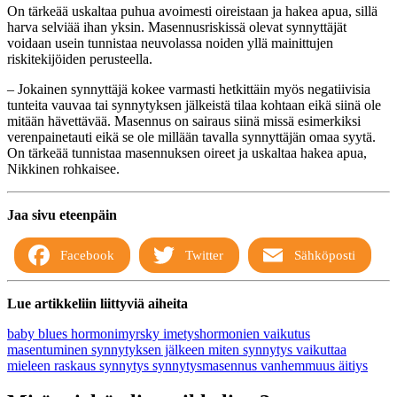
On tärkeää uskaltaa puhua avoimesti oireistaan ja hakea apua, sillä
harva selviää ihan yksin. Masennusriskissä olevat synnyttäjät
voidaan usein tunnistaa neuvolassa noiden yllä mainittujen
riskitekijöiden perusteella.
– Jokainen synnyttäjä kokee varmasti hetkittäin myös negatiivisia
tunteita vauvaa tai synnytyksen jälkeistä tilaa kohtaan eikä siinä ole
mitään hävettävää. Masennus on sairaus siinä missä esimerkiksi
verenpainetauti eikä se ole millään tavalla synnyttäjän omaa syytä.
On tärkeää tunnistaa masennuksen oireet ja uskaltaa hakea apua,
Nikkinen rohkaisee.
Jaa sivu eteenpäin
Facebook
Twitter
Sähköposti
Lue artikkeliin liittyviä aiheita
baby blues
hormonimyrsky
imetyshormonien vaikutus
masentuminen synnytyksen jälkeen
miten synnytys vaikuttaa
mieleen
raskaus
synnytys
synnytysmasennus
vanhemmuus
äitiys