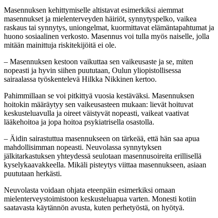
Masennuksen kehittymiselle altistavat esimerkiksi aiemmat
masennukset ja mielenterveyden häiriöt, synnytyspelko, vaikea
raskaus tai synnytys, uniongelmat, kuormittavat elämäntapahtumat ja
huono sosiaalinen verkosto. Masennus voi tulla myös naiselle, jolla
mitään mainittuja riskitekijöitä ei ole.
– Masennuksen kestoon vaikuttaa sen vaikeusaste ja se, miten
nopeasti ja hyvin siihen puututaan, Oulun yliopistollisessa
sairaalassa työskentelevä Hilkka Nikkinen kertoo.
Pahimmillaan se voi pitkittyä vuosia kestäväksi. Masennuksen
hoitokin määräytyy sen vaikeusasteen mukaan: lievät hoituvat
keskusteluavulla ja oireet väistyvät nopeasti, vaikeat vaativat
lääkehoitoa ja jopa hoitoa psykiatrisella osastolla.
– Äidin sairastuttua masennukseen on tärkeää, että hän saa apua
mahdollisimman nopeasti. Neuvolassa synnytyksen
jälkitarkastuksen yhteydessä seulotaan masennusoireita erillisellä
kyselykaavakkeella. Mikäli pisteytys viittaa masennukseen, asiaan
puututaan herkästi.
Neuvolasta voidaan ohjata eteenpäin esimerkiksi omaan
mielenterveystoimistoon keskusteluapua varten. Monesti kotiin
saatavasta käytännön avusta, kuten perhetyöstä, on hyötyä.