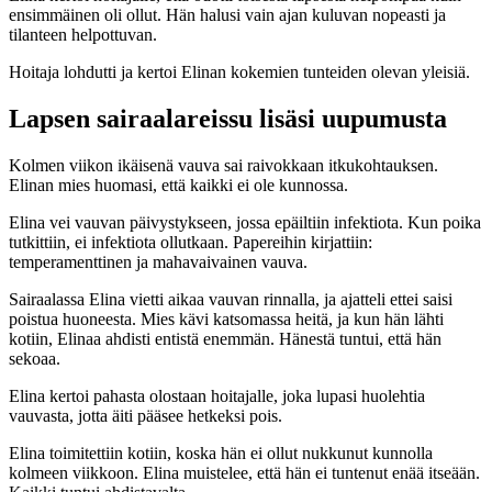
ensimmäinen oli ollut. Hän halusi vain ajan kuluvan nopeasti ja
tilanteen helpottuvan.
Hoitaja lohdutti ja kertoi Elinan kokemien tunteiden olevan yleisiä.
Lapsen sairaalareissu lisäsi uupumusta
Kolmen viikon ikäisenä vauva sai raivokkaan itkukohtauksen.
Elinan mies huomasi, että kaikki ei ole kunnossa.
Elina vei vauvan päivystykseen, jossa epäiltiin infektiota. Kun poika
tutkittiin, ei infektiota ollutkaan. Papereihin kirjattiin:
temperamenttinen ja mahavaivainen vauva.
Sairaalassa Elina vietti aikaa vauvan rinnalla, ja ajatteli ettei saisi
poistua huoneesta. Mies kävi katsomassa heitä, ja kun hän lähti
kotiin, Elinaa ahdisti entistä enemmän. Hänestä tuntui, että hän
sekoaa.
Elina kertoi pahasta olostaan hoitajalle, joka lupasi huolehtia
vauvasta, jotta äiti pääsee hetkeksi pois.
Elina toimitettiin kotiin, koska hän ei ollut nukkunut kunnolla
kolmeen viikkoon. Elina muistelee, että hän ei tuntenut enää itseään.