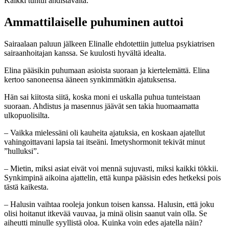
Kaikki tuntui ahdistavalta.
Ammattilaiselle puhuminen auttoi
Sairaalaan paluun jälkeen Elinalle ehdotettiin juttelua psykiatrisen
sairaanhoitajan kanssa. Se kuulosti hyvältä idealta.
Elina pääsikin puhumaan asioista suoraan ja kiertelemättä. Elina
kertoo sanoneensa ääneen synkimmätkin ajatuksensa.
Hän sai kiitosta siitä, koska moni ei uskalla puhua tunteistaan
suoraan. Ahdistus ja masennus jäävät sen takia huomaamatta
ulkopuolisilta.
– Vaikka mielessäni oli kauheita ajatuksia, en koskaan ajatellut
vahingoittavani lapsia tai itseäni. Imetyshormonit tekivät minut
”hulluksi”.
– Mietin, miksi asiat eivät voi mennä sujuvasti, miksi kaikki tökkii.
Synkimpinä aikoina ajattelin, että kunpa pääsisin edes hetkeksi pois
tästä kaikesta.
– Halusin vaihtaa rooleja jonkun toisen kanssa. Halusin, että joku
olisi hoitanut itkevää vauvaa, ja minä olisin saanut vain olla. Se
aiheutti minulle syyllistä oloa. Kuinka voin edes ajatella näin?