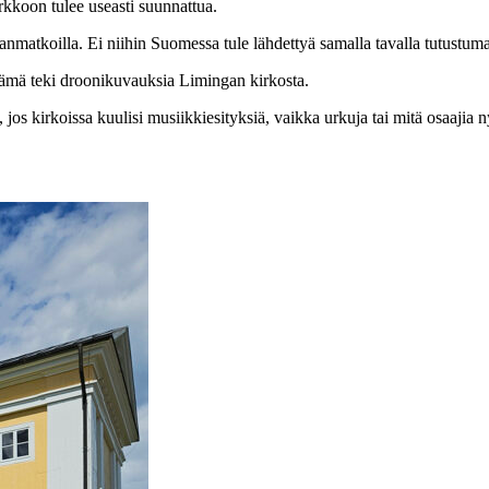
rkkoon tulee useasti suunnattua.
nmatkoilla. Ei niihin Suomessa tule lähdettyä samalla tavalla tutustum
 tämä teki droonikuvauksia Limingan kirkosta.
os kirkoissa kuulisi musiikkiesityksiä, vaikka urkuja tai mitä osaajia n