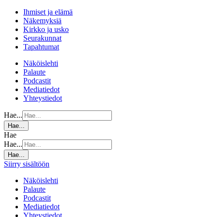
Ihmiset ja elämä
Näkemyksiä
Kirkko ja usko
Seurakunnat
Tapahtumat
Näköislehti
Palaute
Podcastit
Mediatiedot
Yhteystiedot
Hae...
Hae...
Hae
Hae...
Hae...
Siirry sisältöön
Näköislehti
Palaute
Podcastit
Mediatiedot
Yhteystiedot