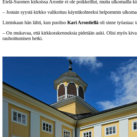
Etelä-Suomen kirkoissa Arontie ei ole poikkeillut, mutta ulkomailla ki
– Jostain syystä kirkko valikoituu käyntikohteeksi helpommin ulkomaa
Liminkaan hän lähti, kun puoliso
Kari Arontiellä
oli sinne työasiaa:
– On mukavaa, että kirkkorakennuksia pidetään auki. Olisi myös kiva, j
rauhoittumisen hetki.