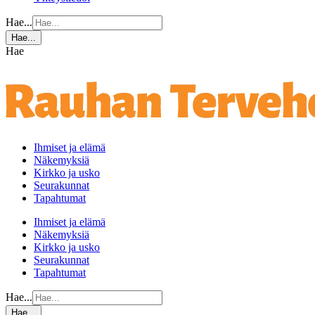
Hae...
Hae...
Hae
Ihmiset ja elämä
Näkemyksiä
Kirkko ja usko
Seurakunnat
Tapahtumat
Ihmiset ja elämä
Näkemyksiä
Kirkko ja usko
Seurakunnat
Tapahtumat
Hae...
Hae...