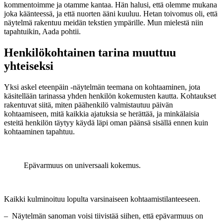
kommentoimme ja otamme kantaa. Hän halusi, että olemme mukana
joka käänteessä, ja että nuorten ääni kuuluu. Hetan toivomus oli, että
näytelmä rakentuu meidän tekstien ympärille. Mun mielestä niin
tapahtuikin, Aada pohtii.
Henkilökohtainen tarina muuttuu
yhteiseksi
Yksi askel eteenpäin -näytelmän teemana on kohtaaminen, jota
käsitellään tarinassa yhden henkilön kokemusten kautta. Kohtaukset
rakentuvat siitä, miten päähenkilö valmistautuu päivän
kohtaamiseen, mitä kaikkia ajatuksia se herättää, ja minkälaisia
esteitä henkilön täytyy käydä läpi oman päänsä sisällä ennen kuin
kohtaaminen tapahtuu.
Epävarmuus on universaali kokemus.
Kaikki kulminoituu lopulta varsinaiseen kohtaamistilanteeseen.
– Näytelmän sanoman voisi tiivistää siihen, että epävarmuus on