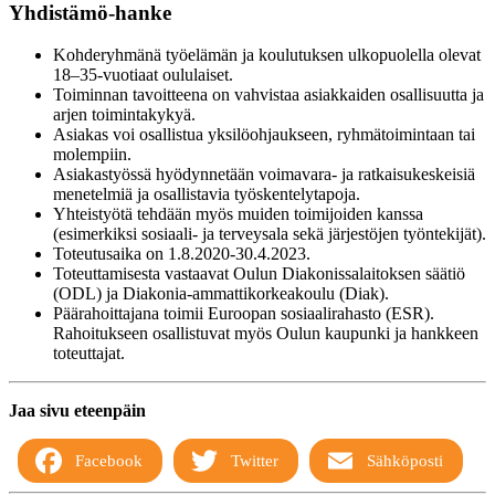
Yhdistämö-hanke
Kohderyhmänä työelämän ja koulutuksen ulkopuolella olevat
18–35-vuotiaat oululaiset.
Toiminnan tavoitteena on vahvistaa asiakkaiden osallisuutta ja
arjen toimintakykyä.
Asiakas voi osallistua yksilöohjaukseen, ryhmätoimintaan tai
molempiin.
Asiakastyössä hyödynnetään voimavara- ja ratkaisukeskeisiä
menetelmiä ja osallistavia työskentelytapoja.
Yhteistyötä tehdään myös muiden toimijoiden kanssa
(esimerkiksi sosiaali- ja terveysala sekä järjestöjen työntekijät).
Toteutusaika on 1.8.2020-30.4.2023.
Toteuttamisesta vastaavat Oulun Diakonissalaitoksen säätiö
(ODL) ja Diakonia-ammattikorkeakoulu (Diak).
Päärahoittajana toimii Euroopan sosiaalirahasto (ESR).
Rahoitukseen osallistuvat myös Oulun kaupunki ja hankkeen
toteuttajat.
Jaa sivu eteenpäin
Facebook
Twitter
Sähköposti