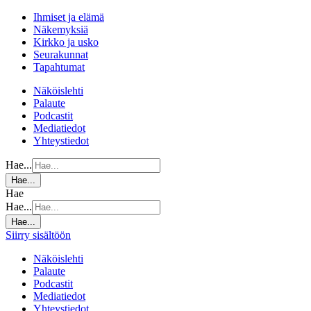
Ihmiset ja elämä
Näkemyksiä
Kirkko ja usko
Seurakunnat
Tapahtumat
Näköislehti
Palaute
Podcastit
Mediatiedot
Yhteystiedot
Hae...
Hae...
Hae
Hae...
Hae...
Siirry sisältöön
Näköislehti
Palaute
Podcastit
Mediatiedot
Yhteystiedot