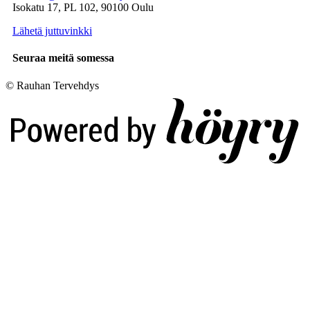
Isokatu 17, PL 102, 90100 Oulu
Lähetä juttuvinkki
Seuraa meitä somessa
© Rauhan Tervehdys
Digi- ja mainostoimisto Höyry Rovaniemi ja Oulu