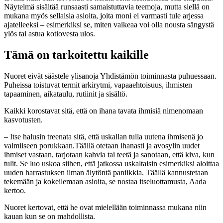
Näytelmä sisältää runsaasti samaistuttavia teemoja, mutta siellä on
mukana myös sellaisia asioita, joita moni ei varmasti tule arjessa
ajatelleeksi – esimerkiksi se, miten vaikeaa voi olla nousta sängystä
ylös tai astua kotiovesta ulos.
Tämä on tarkoitettu kaikille
Nuoret eivät säästele ylisanoja Yhdistämön toiminnasta puhuessaan.
Puheissa toistuvat termit arkirytmi, vapaaehtoisuus, ihmisten
tapaaminen, aikataulu, rutiinit ja sisältö.
Kaikki korostavat sitä, että on ihana tavata ihmisiä nimenomaan
kasvotusten.
– Itse halusin treenata sitä, että uskallan tulla uutena ihmisenä jo
valmiiseen porukkaan.Täällä otetaan ihanasti ja avosylin uudet
ihmiset vastaan, tarjotaan kahvia tai teetä ja sanotaan, että kiva, kun
tulit. Se luo uskoa siihen, että jatkossa uskaltaisin esimerkiksi aloittaa
uuden harrastuksen ilman älytöntä paniikkia. Täällä kannustetaan
tekemään ja kokeilemaan asioita, se nostaa itseluottamusta, Aada
kertoo.
Nuoret kertovat, että he ovat mielellään toiminnassa mukana niin
kauan kun se on mahdollista.