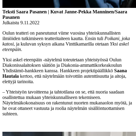
Teksti Saara Pasanen | Kuvat Janne-Pekka Manninen/Saara
Pasanen
Julkaistu 9.11.2022
Oulun teatteri on paneutunut viime vuosina yhteiskunnallisten
ilmiöiden tutkimiseen teatteritaiteen kautta. Ensin tuli
Poikani, joka
katosi
, ja kuluvan syksyn aikana Vinttikamarilla otetaan
Yksi askel
eteenpäin
.
Yksi askel eteenpäin -näytelmä toteutetaan yhteistyössä Oulun
Diakonissalaitoksen säätiön ja Diakonia-ammattikorkeakoulun
Yhdistämö-hankkeen kanssa. Hankkeen projektipäällikkö
Saana
Hautala
kertoo, että näytelmään toivottiin autenttisuutta ja aitoja,
elettyjä tarinoita.
– Yhteistyön tavoitteena ja tahtotilana on se, että nuoria saadaan
osallistettua mukaan yhteiskunnalliseen tekemiseen.
Näytelmäkokonaisuus on rakentunut nuorten mukanaolon myötä, ja
he ovat ottaneet vastuuta ja roolia näytelmän sisällöntuottamisen
suhteen.