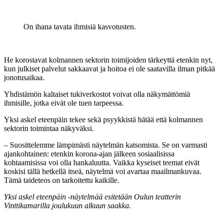
On ihana tavata ihmisiä kasvotusten.
He korostavat kolmannen sektorin toimijoiden tärkeyttä etenkin nyt,
kun julkiset palvelut sakkaavat ja hoitoa ei ole saatavilla ilman pitkää
jonotusaikaa.
Yhdistämön kaltaiset tukiverkostot voivat olla näkymättömiä
ihmisille, jotka eivät ole tuen tarpeessa.
Yksi askel eteenpäin tekee sekä psyykkistä hätää että kolmannen
sektorin toimintaa näkyväksi.
– Suosittelemme lämpimästi näytelmän katsomista. Se on varmasti
ajankohtainen: etenkin korona-ajan jälkeen sosiaalisissa
kohtaamisissa voi olla hankaluutta. Vaikka kyseiset teemat eivät
koskisi tällä hetkellä itseä, näytelmä voi avartaa maailmankuvaa.
Tämä taideteos on tarkoitettu kaikille.
Yksi askel eteenpäin -näytelmää esitetään Oulun teatterin
Vinttikamarilla joulukuun alkuun saakka.