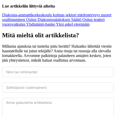
Lue artikkeliin liittyviä aiheita
Diakonia-ammattikorkeakoulu
kolmas sektori
mielenterveys
nuoret
osallistaminen
Oulun Diakonissalaitoksen Säätiö
Oulun teatteri
vuorovaikutus
Yhdistämö-hanke
Yksi askel eteenpäin
Mitä mieltä olit artikkelista?
Millaisia ajatuksia tai tunteita juttu herätti? Haluatko lähettää viestin
haastatellulle tai jutun tekijälle? Anna risuja tai ruusuja alla olevalla
lomakkeella. Arvomme palkintoja palautteen antajien kesken, joten
jätä yhteystietosi, mikäli haluat osallistua arvontaan.