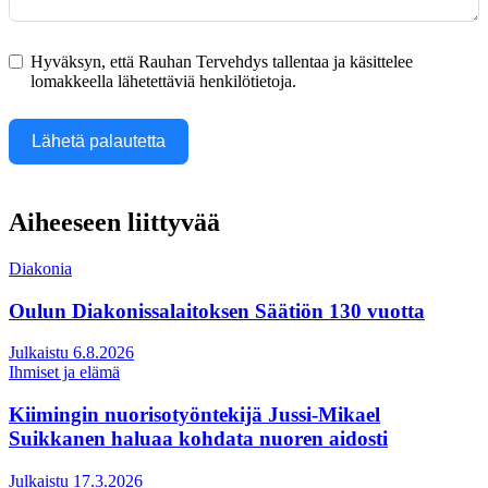
Hyväksyn, että Rauhan Tervehdys tallentaa ja käsittelee
lomakkeella lähetettäviä henkilötietoja.
Lähetä palautetta
Aiheeseen liittyvää
Diakonia
Oulun Diakonissalaitoksen Säätiön 130 vuotta
Julkaistu 6.8.2026
Ihmiset ja elämä
Kiimingin nuorisotyöntekijä Jussi-Mikael
Suikkanen haluaa kohdata nuoren aidosti
Julkaistu 17.3.2026