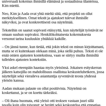
universaali kokemus ihmisillä elämässä ja sosiaalisissa tilanteissa,
Kim miettii.
Neo, Kim ja Aada ovat yhtä mieltä siitä, että projekti on ollut
merkityksellinen. Omat tekstit ja ajatukset tulevat ihmisille
näkyviksi, ja ovat konkreettisesti osa näytelmää.
Teksteihin on saanut sopivasti etäisyyttä, kun näyttelijät työstävät ne
omaan suuhun sopivaksi. Henkilökohtaisesta kokemuksesta
versonut tarina kuuluukin yhtäkkiä kaikille.
– On jännä tunne, kun tietää, että jokin teksti on minun kirjoittamani,
mutta se ei kuitenkaan olekaan minä, joka siellä puhuu. Teksti ei ole
enää omien ajatusten kontekstissa, vaan se siirtyy muilta ihmisiltä
tulleiden ajatusten kontekstiin.
Yksi askel eteenpäin haastaa myös yleisönsä. Jokaisen esityskerran
jälkeen katsojilla on mahdollisuus osallistua keskusteluhetkeen, jossa
näyttelijät sekä vieraileva asiantuntija syventävät teosta yhdessä
yleisön kanssa.
Aadan mukaan palaute on ollut positiivista. Näytelmä on
koskettanut, ja se on koettu tärkeäksi.
– Oli ihana huomata, että yleisö otti teoksen vastaan juuri sillä
tavalla kuin olin toivonut: se herätti sekä keskustelua että empatiaa.