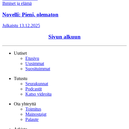
Ihmiset ja elämä
Novelli: Pieni, olematon
Julkaistu 13.12.2025
Sivun alkuun
Uutiset
Etusivu
Uusimmat
Suosituimmat
Tutustu
Seurakunnat
Podcastit
Katso videoita
Ota yhteyttä
Toimitus
Mainostajat
Palaute