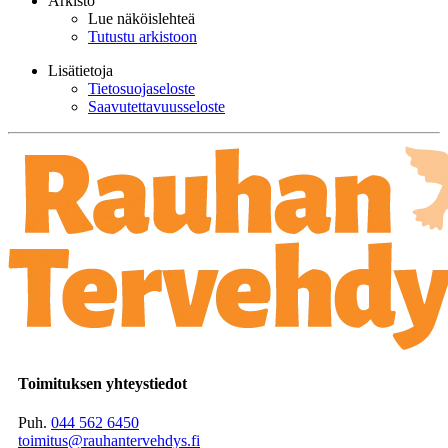
Arkisto
Lue näköislehteä
Tutustu arkistoon
Lisätietoja
Tietosuojaseloste
Saavutettavuusseloste
Toimituksen yhteystiedot
Puh.
044 562 6450
toimitus@rauhantervehdys.fi