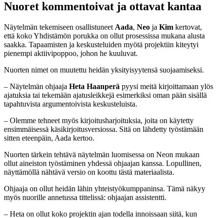
Nuoret kommentoivat ja ottavat kantaa
Näytelmän tekemiseen osallistuneet
Aada
,
Neo
ja
Kim
kertovat,
että koko Yhdistämön porukka on ollut prosessissa mukana alusta
saakka. Tapaamisten ja keskusteluiden myötä projektiin kiteytyi
pienempi aktiivipoppoo, johon he kuuluvat.
Nuorten nimet on muutettu heidän yksityisyytensä suojaamiseksi.
– Näytelmän ohjaaja
Heta Haanperä
pyysi meitä kirjoittamaan ylös
ajatuksia tai tekemään ajatusleikkejä esimerkiksi oman pään sisällä
tapahtuvista argumentoivista keskusteluista.
– Olemme tehneet myös kirjoitusharjoituksia, joita on käytetty
ensimmäisessä käsikirjoitusversiossa. Sitä on lähdetty työstämään
sitten eteenpäin, Aada kertoo.
Nuorten tärkein tehtävä näytelmän luomisessa on Neon mukaan
ollut aineiston työstäminen yhdessä ohjaajan kanssa. Lopullinen,
näyttämöllä nähtävä versio on koottu tästä materiaalista.
Ohjaaja on ollut heidän lähin yhteistyökumppaninsa. Tämä näkyy
myös nuorille annetussa tittelissä: ohjaajan assistentti.
– Heta on ollut koko projektin ajan todella innoissaan siitä, kun