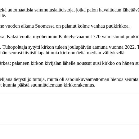
kä automaattisia sammutuslaitteistoja, jotka palon havaittuaan lähettä
lle.
viime vuoden aikana Suomessa on palanut kolme vanhaa puukirkkoa.
sa. Kaksi vuotta myöhemmin Kiihtelysvaaran 1770 valmistunut puukirkk
Tuhopolttaja sytytti kirkon tuleen joulupäivän aamuna vuonna 2022. Teem
hän seurasi tiiviisti tapahtumia kirkonmäeltä median välityksellä.
ärkeä: palaneen kirkon kivijalan lähelle noussut uusi kirkko on hänen s
lijana tietysti jo tuttuja, mutta oli sanoinkuvaamattoman hienoa seurata 
lut kunnia päästä suunnittelemaan kirkkorakennus.