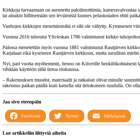
Kirkkoja turvaamaan on asennettu paloilmoittimia, kameravalvontaa se
tai ainakin hillitsemään sen leviämistä kunnes pelastuslaitos ehtii paika
Vanhojen kirkkojen menettämisiltä ei silti ole vältytty. Kymmenen 
Vuonna 2016 tuhoutui Ylivieskan 1786 valmistunut kirkko tuhopoltos
Palossa menetettiin myös vuonna 1881 valmistunut Rautjärven kirkko. 
Karjalaan eikä kyseiseen Rautjärven kirkkoon, mutta surullisin mielin 
Nyt, pari vuotta myöhemmin, tienoo on Kiiverille henkilökohtaisesti t
vihitään käyttöön tällä tietoa elokuussa.
– Rakennuksen muodot, materiaalit ja ratkaisut olivat minulle suunnitte
rakennus paikan päällä kuin katsella sitä tietokoneen ruudulla. On ol
Jaa sivu eteenpäin
Facebook
Twitter
Sähköposti
Lue artikkeliin liittyviä aiheita