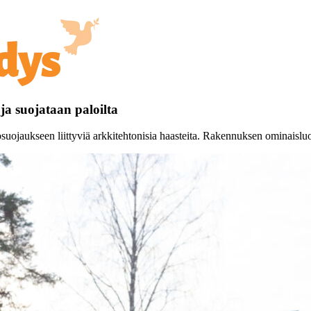
a suojataan paloilta
uojaukseen liittyviä arkkitehtonisia haasteita. Rakennuksen ominaisluo