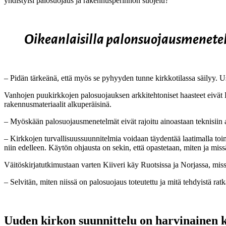
yhdistyisi palosuojaus ja rakennusperinnön suojelu?
Oikeanlaisilla palonsuojausmenete
– Pidän tärkeänä, että myös se pyhyyden tunne kirkkotilassa säilyy. Us
Vanhojen puukirkkojen palosuojauksen arkkitehtoniset haasteet eivät K
rakennusmateriaalit alkuperäisinä.
– Myöskään palosuojausmenetelmät eivät rajoitu ainoastaan teknisiin
– Kirkkojen turvallisuussuunnitelmia voidaan täydentää laatimalla toim
niin edelleen. Käytön ohjausta on sekin, että opastetaan, miten ja missä
Väitöskirjatutkimustaan varten Kiiveri käy Ruotsissa ja Norjassa, miss
– Selvitän, miten niissä on palosuojaus toteutettu ja mitä tehdyistä rat
Uuden kirkon suunnittelu on harvinainen 