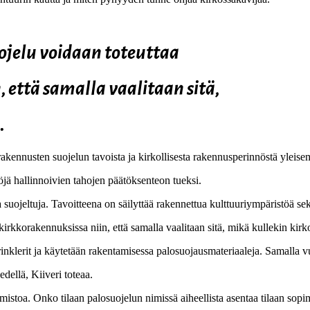
uojelu voidaan toteuttaa
 että samalla vaalitaan sitä,
.
rakennusten suojelun tavoista ja kirkollisesta rakennusperinnöstä yleis
öjä hallinnoivien tahojen päätöksenteon tueksi.
suojeltuja. Tavoitteena on säilyttää rakennettua kulttuuriympäristöä sekä
kirkkorakennuksissa niin, että samalla vaalitaan sitä, mikä kullekin kirk
rinklerit ja käytetään rakentamisessa palosuojausmateriaaleja. Samalla v
dellä, Kiiveri toteaa.
imistoa. Onko tilaan palosuojelun nimissä aiheellista asentaa tilaan sop