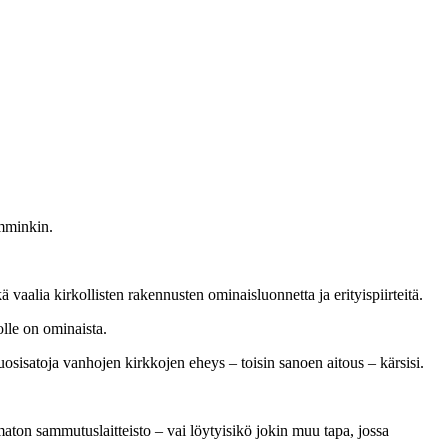
emminkin.
 vaalia kirkollisten rakennusten ominaisluonnetta ja erityispiirteitä.
olle on ominaista.
uosisatoja vanhojen kirkkojen eheys – toisin sanoen aitous – kärsisi.
imaton sammutuslaitteisto – vai löytyisikö jokin muu tapa, jossa