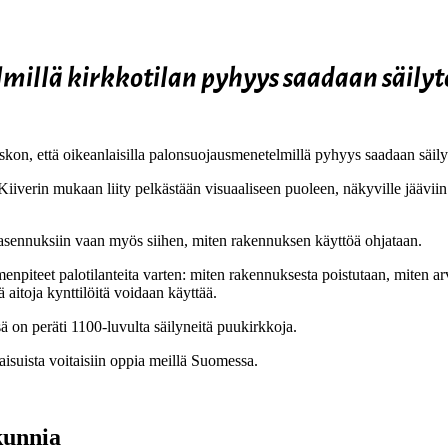
lmillä
kirkkotilan pyhyys saadaan säilyt
kon, että oikeanlaisilla palonsuojausmenetelmillä pyhyys saadaan säilyte
iiverin mukaan liity pelkästään visuaaliseen puoleen, näkyville jäävii
 asennuksiin vaan myös siihen, miten rakennuksen käyttöä ohjataan.
enpiteet palotilanteita varten: miten rakennuksesta poistutaan, miten ar
 aitoja kynttilöitä voidaan käyttää.
ä on peräti 1100-luvulta säilyneitä puukirkkoja.
kaisuista voitaisiin oppia meillä Suomessa.
kunnia