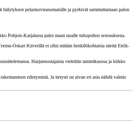
vät hälytyksen pelastusviranomaisille ja pyrkivät sammuttamaan palon
o Pohjois-Karjalassa paloi maan tasalle tuhopolton seurauksena.
u-Oskari Kiiverillä ei ollut mitään henkilökohtaisia siteitä Etelä-
uunnittelemansa. Harjannostajaisia vietettiin tammikuussa ja kirkko
rakentamisen edistymistä. Ja tietysti on aivan eri asia nähdä valmis