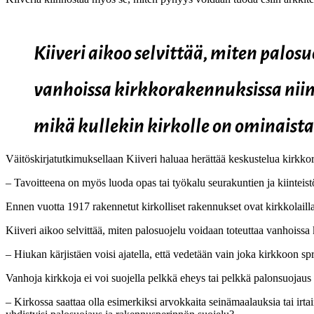
Kiiveri aikoo selvittää, miten palos
vanhoissa kirkkorakennuksissa niin,
mikä kullekin kirkolle on ominaista
Väitöskirjatutkimuksellaan Kiiveri haluaa herättää keskustelua kirkko
– Tavoitteena on myös luoda opas tai työkalu seurakuntien ja kiinteist
Ennen vuotta 1917 rakennetut kirkolliset rakennukset ovat kirkkolailla 
Kiiveri aikoo selvittää, miten palosuojelu voidaan toteuttaa vanhoissa 
– Hiukan kärjistäen voisi ajatella, että vedetään vain joka kirkkoon sp
Vanhoja kirkkoja ei voi suojella pelkkä eheys tai pelkkä palonsuojaus e
– Kirkossa saattaa olla esimerkiksi arvokkaita seinämaalauksia tai irta