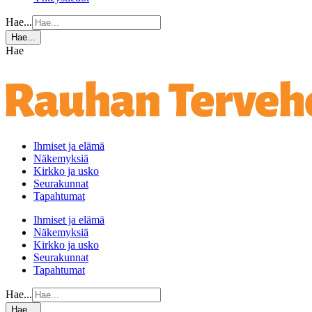
Hae...
Hae...
Hae
Ihmiset ja elämä
Näkemyksiä
Kirkko ja usko
Seurakunnat
Tapahtumat
Ihmiset ja elämä
Näkemyksiä
Kirkko ja usko
Seurakunnat
Tapahtumat
Hae...
Hae...