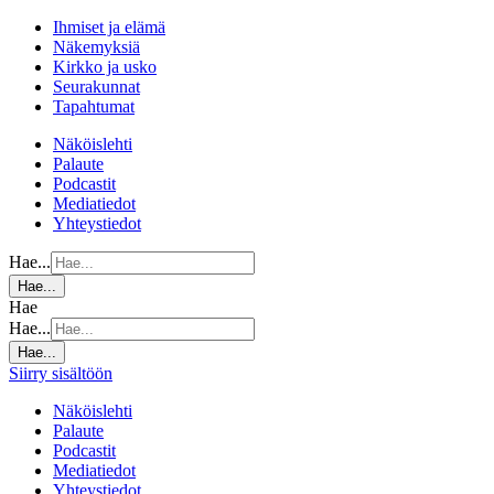
Ihmiset ja elämä
Näkemyksiä
Kirkko ja usko
Seurakunnat
Tapahtumat
Näköislehti
Palaute
Podcastit
Mediatiedot
Yhteystiedot
Hae...
Hae...
Hae
Hae...
Hae...
Siirry sisältöön
Näköislehti
Palaute
Podcastit
Mediatiedot
Yhteystiedot