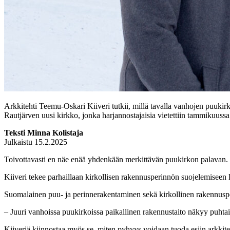
Arkkitehti Teemu-Oskari Kiiveri tutkii, millä tavalla vanhojen puukirk
Rautjärven uusi kirkko, jonka harjannostajaisia vietettiin tammikuussa
Teksti Minna Kolistaja
Julkaistu 15.2.2025
Toivottavasti en näe enää yhdenkään merkittävän puukirkon palavan. 
Kiiveri tekee parhaillaan kirkollisen rakennusperinnön suojelemiseen l
Suomalainen puu- ja perinnerakentaminen sekä kirkollinen rakennusper
– Juuri vanhoissa puukirkoissa paikallinen rakennustaito näkyy puhta
Kiiveriä kiinnostaa myös se, miten pyhyys voidaan tuoda esiin arkkit