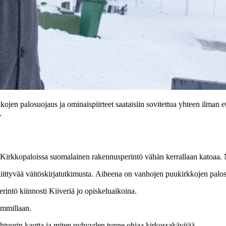
kojen palosuojaus ja ominaispiirteet saataisiin sovitettua yhteen ilman e
.
Kirkkopaloissa suomalainen rakennusperintö vähän kerrallaan katoaa. 
iittyvää väitöskirjatutkimusta. Aiheena on vanhojen puukirkkojen palosuoj
intö kiinnosti Kiiveriä jo opiskeluaikoina.
immillaan.
ehtuurin kautta ja miten pyhyyden tunne ohjaa kirkossakävijää.