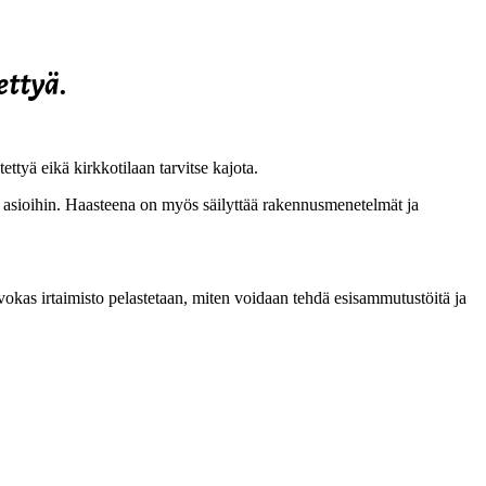
ettyä.
ttyä eikä kirkkotilaan tarvitse kajota.
n asioihin. Haasteena on myös säilyttää rakennusmenetelmät ja
vokas irtaimisto pelastetaan, miten voidaan tehdä esisammutustöitä ja