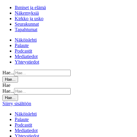
Ihmiset ja elämä
Näkemyksiä
Kirkko ja usko
Seurakunnat
Tapahtumat
Näköislehti
Palaute
Podcastit
Mediatiedot
Yhteystiedot
Hae...
Hae...
Hae
Hae...
Hae...
Siirry sisältöön
Näköislehti
Palaute
Podcastit
Mediatiedot
Yhteystiedot