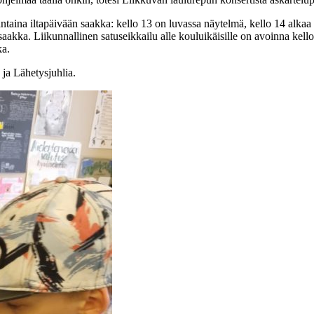
antaina iltapäivään saakka: kello 13 on luvassa näytelmä, kello 14 alka
saakka. Liikunnallinen satuseikkailu alle kouluikäisille on avoinna kell
ka.
 ja Lähetysjuhlia.