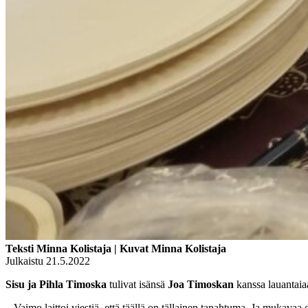
Teksti Minna Kolistaja | Kuvat Minna Kolistaja
Julkaistu 21.5.2022
Sisu ja Pihla Timoska
tulivat isänsä
Joa Timoskan
kanssa lauantaia
– Vaimo laittoi viestiä, että täällä on tällainen tapahtuma. Ja mukavaa