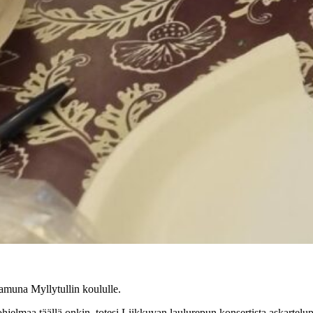
amuna Myllytullin koululle.
 ohjelmaa täällä onkin, totesi Liikkuvan laulurepun konsertista askartelu