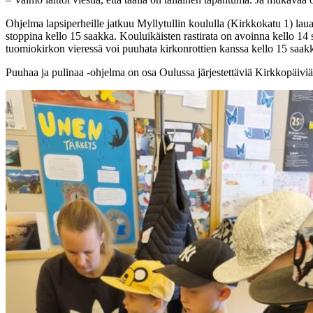
Ohjelma lapsiperheille jatkuu Myllytullin koululla (Kirkkokatu 1) lau
stoppina kello 15 saakka. Kouluikäisten rastirata on avoinna kello 14 
tuomiokirkon vieressä voi puuhata kirkonrottien kanssa kello 15 saak
Puuhaa ja pulinaa -ohjelma on osa Oulussa järjestettäviä Kirkkopäiviä