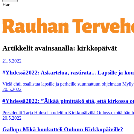
Hae
Artikkelit avainsanalla: kirkkopäivät
21.5.2022
#Yhdessä2022: Askartelua, rastirata... Lapsille ja kou
Vielä ehtii osallistua lapsille ja perheille suunnattuun ohjelmaan Mylly
20.5.2022
#Yhdessä2022: ”Älkää pimittäkö sitä, että kirkossa o
Presidentti Tarja Haloselta udeltiin Kirkkopäivillä Oulussa, mitä hän h
20.5.2022
Gallup: Mikä houkutteli Ouluun Kirkkopäiville?