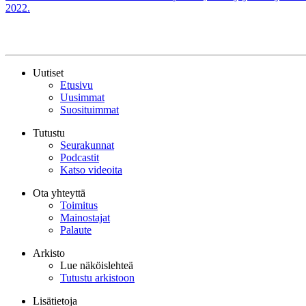
2022.
Uutiset
Etusivu
Uusimmat
Suosituimmat
Tutustu
Seurakunnat
Podcastit
Katso videoita
Ota yhteyttä
Toimitus
Mainostajat
Palaute
Arkisto
Lue näköislehteä
Tutustu arkistoon
Lisätietoja