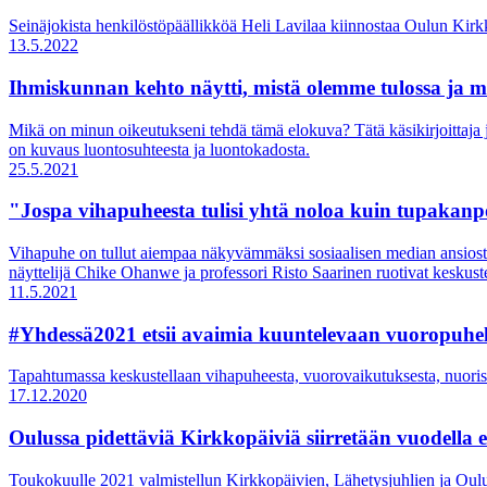
Seinäjokista henkilöstöpäällikköä Heli Lavilaa kiinnostaa Oulun Ki
13.5.2022
Ihmiskunnan kehto näytti, mistä olemme tulossa ja 
Mikä on minun oikeutukseni tehdä tämä elokuva? Tätä käsikirjoittaja
on kuvaus luontosuhteesta ja luontokadosta.
25.5.2021
"Jospa vihapuheesta tulisi yhtä noloa kuin tupakanp
Vihapuhe on tullut aiempaa näkyvämmäksi sosiaalisen median ansiosta.
näyttelijä Chike Ohanwe ja professori Risto Saarinen ruotivat keskust
11.5.2021
#Yhdessä2021 etsii avaimia kuuntelevaan vuoropuhe
Tapahtumassa keskustellaan vihapuheesta, vuorovaikutuksesta, nuorista
17.12.2020
Oulussa pidettäviä Kirkkopäiviä siirretään vuodella 
Toukokuulle 2021 valmistellun Kirkkopäivien, Lähetysjuhlien ja Oul