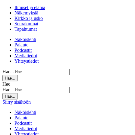
Ihmiset ja elämä
Näkemyksiä
Kirkko ja usko
Seurakunnat
Tapahtumat
Näköislehti
Palaute
Podcastit
Mediatiedot
Yhteystiedot
Hae...
Hae...
Hae
Hae...
Hae...
Siirry sisältöön
Näköislehti
Palaute
Podcastit
Mediatiedot
Yhteystiedot