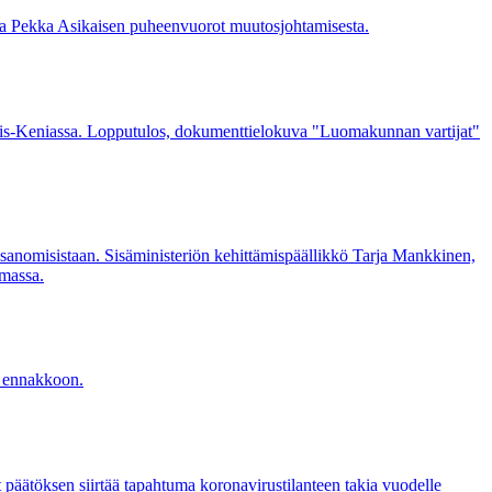
ja Pekka Asikaisen puheenvuorot muutosjohtamisesta.
jois-Keniassa. Lopputulos, dokumenttielokuva "Luomakunnan vartijat"
 sanomisistaan. Sisäministeriön kehittämispäällikkö Tarja Mankkinen,
umassa.
n ennakkoon.
ätöksen siirtää tapahtuma koronavirustilanteen takia vuodelle