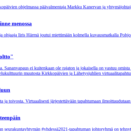
rkkopäivien ohjelmassa päävalmentaja Markku Kanervan ja yhtymäjohta
minne menossa
 ja ohjaaja Iiris Härmä joutui miettimään kolmella kuvausmatkalla Poh
oltto"
 Sananvapaus ei kuitenkaan ole rajaton ja jokaisella on vastuu omista
elukulttuurin muutosta Kirkkopäivien ja Lähetysjuhlien virtuaalitapaht
luun
 ja toivosta. Virtuaalisesti järjestettävään tapahtumaan ilmoittaudutaa
eteenpäin
un seurakuntayhtymän #yhdessä2021-tapahtuman johtoryhmä on tehnyt pä