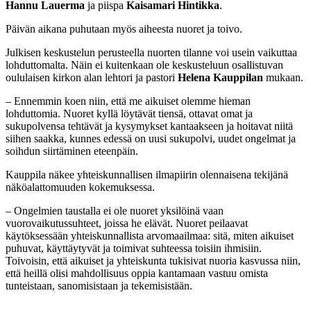
Hannu Lauerma
ja piispa
Kaisamari Hintikka
.
Päivän aikana puhutaan myös aiheesta nuoret ja toivo.
Julkisen keskustelun perusteella nuorten tilanne voi usein vaikuttaa
lohduttomalta. Näin ei kuitenkaan ole keskusteluun osallistuvan
oululaisen kirkon alan lehtori ja pastori
Helena Kauppilan
mukaan.
– Ennemmin koen niin, että me aikuiset olemme hieman
lohduttomia. Nuoret kyllä löytävät tiensä, ottavat omat ja
sukupolvensa tehtävät ja kysymykset kantaakseen ja hoitavat niitä
siihen saakka, kunnes edessä on uusi sukupolvi, uudet ongelmat ja
soihdun siirtäminen eteenpäin.
Kauppila näkee yhteiskunnallisen ilmapiirin olennaisena tekijänä
näköalattomuuden kokemuksessa.
– Ongelmien taustalla ei ole nuoret yksilöinä vaan
vuorovaikutussuhteet, joissa he elävät. Nuoret peilaavat
käytöksessään yhteiskunnallista arvomaailmaa: sitä, miten aikuiset
puhuvat, käyttäytyvät ja toimivat suhteessa toisiin ihmisiin.
Toivoisin, että aikuiset ja yhteiskunta tukisivat nuoria kasvussa niin,
että heillä olisi mahdollisuus oppia kantamaan vastuu omista
tunteistaan, sanomisistaan ja tekemisistään.