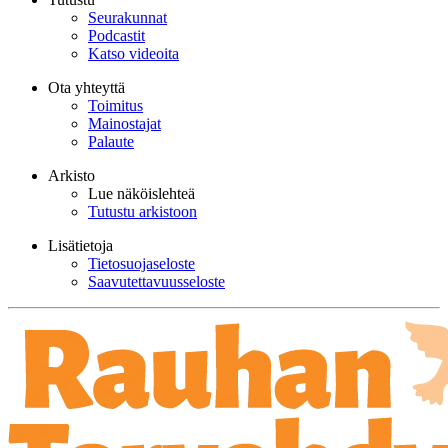
Seurakunnat
Podcastit
Katso videoita
Ota yhteyttä
Toimitus
Mainostajat
Palaute
Arkisto
Lue näköislehteä
Tutustu arkistoon
Lisätietoja
Tietosuojaseloste
Saavutettavuusseloste