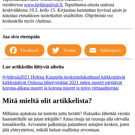
osoitteessa
www.kirkkopäivät.fi.
Tapahtuma-alusta aukeaa
keskiviikkona 19.5. kello 15. Kirjautua kannattaa hyvissä ajoin ja
tutustua ennakkoon tuotettuihin sisältöihin. Ohjelmista voi
keskustella myös chatissa.
Jaa sivu eteenpäin
Facebook
Twitter
Sähköposti
Lue artikkeliin liittyviä aiheita
#yhdessä2021
Helena Kauppila
keskustelukulttuuri
kirkkopäivät
kirkkopäivät Oulussa
lähetysjuhlat 2021
miten nuoret pärjäävät
korona-aikana
nuoret ja korona
nuoret ja toivo
virtuaalitorstai
Mitä mieltä olit artikkelista?
Millaisia ajatuksia tai tunteita juttu herätti? Haluatko lähettää viestin
haastatellulle tai jutun tekijälle? Anna risuja tai ruusuja alla olevalla
lomakkeella. Arvomme palkintoja palautteen antajien kesken, joten
jätä yhteystietosi, mikäli haluat osallistua arvontaan.