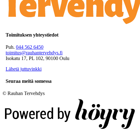
Toimituksen yhteystiedot
Puh.
044 562 6450
toimitus@rauhantervehdys.fi
Isokatu 17, PL 102, 90100 Oulu
Lähetä juttuvinkki
Seuraa meitä somessa
© Rauhan Tervehdys
Digi- ja mainostoimisto Höyry Rovaniemi ja Oulu