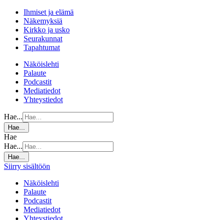
Ihmiset ja elämä
Näkemyksiä
Kirkko ja usko
Seurakunnat
Tapahtumat
Näköislehti
Palaute
Podcastit
Mediatiedot
Yhteystiedot
Hae...
Hae...
Hae
Hae...
Hae...
Siirry sisältöön
Näköislehti
Palaute
Podcastit
Mediatiedot
Yhteystiedot