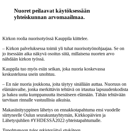
Nuoret peilaavat käytöksessään
yhteiskunnan arvomaailmaa.
Kirkon roolia nuorisotyössä Kauppila kiittelee.
– Kirkon palveluksessa toimii yli tuhat nuorisotyönohjaajaa. Se on
jo itsessään aika näkyvä osoitus siitä, millaisena nuorten arvo
nähdään kirkon työssä.
Kauppila tuo myös esiin seikan, joka nuoria koskevassa
keskustelussa usein unohtuu.
– En näe nuoria joukkona, joita täytyy sinällään auttaa. Nuoruus on
elämänvaihe, jonka merkittävin tehtävä on irtautua lapsuudenkodista
ja hakea uutta kumppanuutta itsenäiseen elämään.
Tähän tehtävään
tarvitaan rinnalle vastuullisia aikuisia.
Makasiinityyppinen lähetys on ennakkotapahtuma ensi vuodelle
siirtyneelle Oulun seurakuntayhtymän, Kirkkopäivien ja
Lähetysjuhlien #YHDESSÄ2022-yhteistapahtumalle.
Tapahtumaan tulee rekisteröityä etukäteen