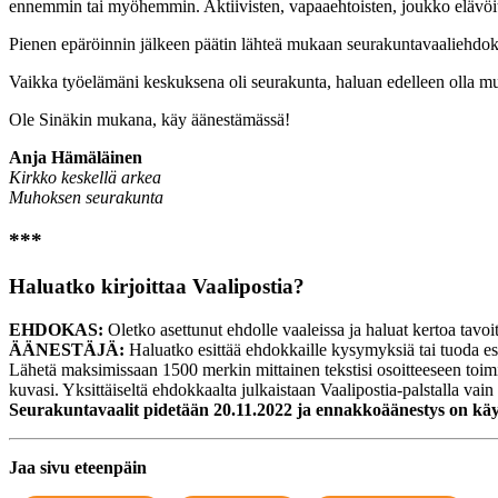
ennemmin tai myöhemmin. Aktiivisten, vapaaehtoisten, joukko elävöit
Pienen epäröinnin jälkeen päätin lähteä mukaan seurakuntavaaliehdokka
Vaikka työelämäni keskuksena oli seurakunta, haluan edelleen olla m
Ole Sinäkin mukana, käy äänestämässä!
Anja Hämäläinen
Kirkko keskellä arkea
Muhoksen seurakunta
***
Haluatko kirjoittaa Vaalipostia?
EHDOKAS:
Oletko asettunut ehdolle vaaleissa ja haluat kertoa tavoitte
ÄÄNESTÄJÄ:
Haluatko esittää ehdokkaille kysymyksiä tai tuoda esi
Lähetä maksimissaan 1500 merkin mittainen tekstisi osoitteeseen toimitu
kuvasi. Yksittäiseltä ehdokkaalta julkaistaan Vaalipostia-palstalla vain 
Seurakuntavaalit pidetään 20.11.2022 ja ennakkoäänestys on käy
Jaa sivu eteenpäin