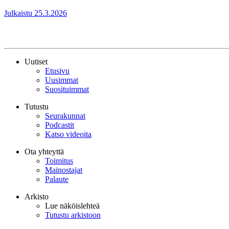
Julkaistu 25.3.2026
Uutiset
Etusivu
Uusimmat
Suosituimmat
Tutustu
Seurakunnat
Podcastit
Katso videoita
Ota yhteyttä
Toimitus
Mainostajat
Palaute
Arkisto
Lue näköislehteä
Tutustu arkistoon