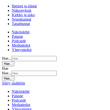
Ihmiset ja elämä
Näkemyksiä
Kirkko ja usko
Seurakunnat
Tapahtumat
Näköislehti
Palaute
Podcastit
Mediatiedot
Yhteystiedot
Hae...
Hae...
Hae
Hae...
Hae...
Siirry sisältöön
Näköislehti
Palaute
Podcastit
Mediatiedot
Yhteystiedot