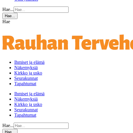
Hae...
Hae...
Hae
Ihmiset ja elämä
Näkemyksiä
Kirkko ja usko
Seurakunnat
Tapahtumat
Ihmiset ja elämä
Näkemyksiä
Kirkko ja usko
Seurakunnat
Tapahtumat
Hae...
Hae...