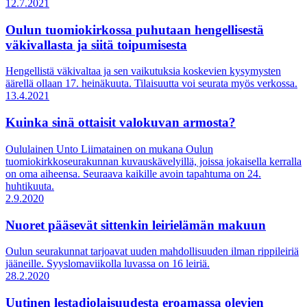
12.7.2021
Oulun tuomiokirkossa puhutaan hengellisestä
väkivallasta ja siitä toipumisesta
Hengellistä väkivaltaa ja sen vaikutuksia koskevien kysymysten
äärellä ollaan 17. heinäkuuta. Tilaisuutta voi seurata myös verkossa.
13.4.2021
Kuinka sinä ottaisit valokuvan armosta?
Oululainen Unto Liimatainen on mukana Oulun
tuomiokirkkoseurakunnan kuvauskävelyillä, joissa jokaisella kerralla
on oma aiheensa. Seuraava kaikille avoin tapahtuma on 24.
huhtikuuta.
2.9.2020
Nuoret pääsevät sittenkin leirielämän makuun
Oulun seurakunnat tarjoavat uuden mahdollisuuden ilman rippileiriä
jääneille. Syyslomaviikolla luvassa on 16 leiriä.
28.2.2020
Uutinen lestadiolaisuudesta eroamassa olevien