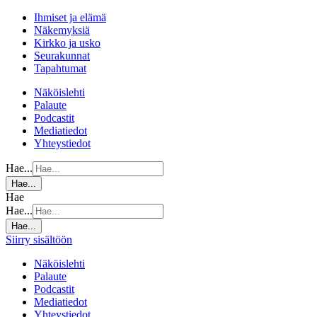
Ihmiset ja elämä
Näkemyksiä
Kirkko ja usko
Seurakunnat
Tapahtumat
Näköislehti
Palaute
Podcastit
Mediatiedot
Yhteystiedot
Hae...
Hae...
Hae
Hae...
Hae...
Siirry sisältöön
Näköislehti
Palaute
Podcastit
Mediatiedot
Yhteystiedot