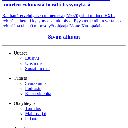
nuorten ryhmästä herätti kysymyksiä
Rauhan Tervehdyksen numerossa (7/2020) ollut uutinen EXL-
ryhmästä herätti kysymyksiä lukijoissa. Pyysimme niihin vastauksia
ryhmää vetävältä nuorisotyönohjaaja Mono Kuoppalalta.
Sivun alkuun
Uutiset
Etusivu
Uusimmat
Suosituimmat
Tutustu
Seurakunnat
Podcastit
Katso videoita
Ota yhteyttä
Toimitus
Mainostajat
Palaute