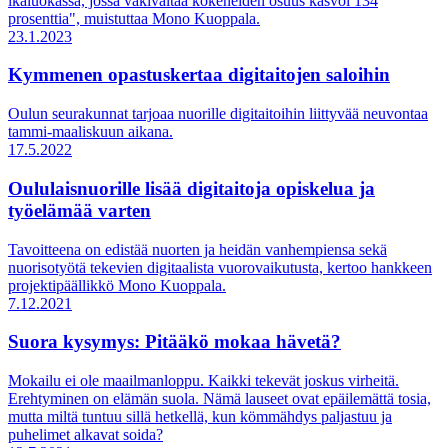
ikäluokassa, jossa väkivaltaa kokeneiden osuus kasvoi 134
prosenttia", muistuttaa Mono Kuoppala.
23.1.2023
Kymmenen opastuskertaa digitaitojen saloihin
Oulun seurakunnat tarjoaa nuorille digitaitoihin liittyvää neuvontaa
tammi-maaliskuun aikana.
17.5.2022
Oululaisnuorille lisää digitaitoja opiskelua ja
työelämää varten
Tavoitteena on edistää nuorten ja heidän vanhempiensa sekä
nuorisotyötä tekevien digitaalista vuorovaikutusta, kertoo hankkeen
projektipäällikkö Mono Kuoppala.
7.12.2021
Suora kysymys: Pitääkö mokaa hävetä?
Mokailu ei ole maailmanloppu. Kaikki tekevät joskus virheitä.
Erehtyminen on elämän suola. Nämä lauseet ovat epäilemättä tosia,
mutta miltä tuntuu sillä hetkellä, kun kömmähdys paljastuu ja
puhelimet alkavat soida?