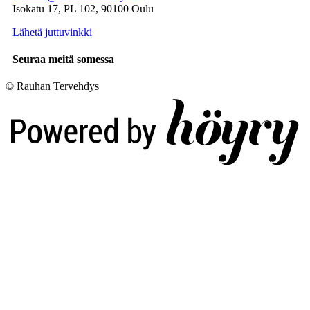
Isokatu 17, PL 102, 90100 Oulu
Lähetä juttuvinkki
Seuraa meitä somessa
© Rauhan Tervehdys
Digi- ja mainostoimisto Höyry Rovaniemi ja Oulu