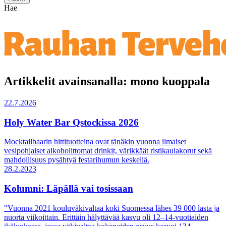
Hae
Artikkelit avainsanalla: mono kuoppala
22.7.2026
Holy Water Bar Qstockissa 2026
Mocktailbaarin hittituotteina ovat tänäkin vuonna ilmaiset
vesipohjaiset alkoholittomat drinkit, värikkäät ristikaulakorut sekä
mahdollisuus pysähtyä festarihumun keskellä.
28.2.2023
Kolumni: Läpällä vai tosissaan
"Vuonna 2021 kouluväkivaltaa koki Suomessa lähes 39 000 lasta ja
nuorta viikoittain. Erittäin hälyttävää kasvu oli 12–14-vuotiaiden