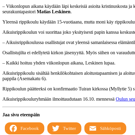
– Viikonlopun aikana käydään läpi keskeisiä asioita kristinuskosta ja k
seurakuntapastori
Matias Leskinen
.
Yleensä rippikoulu käydään 15-vuotiaana, mutta moni käy rippikoulun
Aikuisrippikoulun voi suorittaa joko yksityisesti papin kanssa keskuste
– Aikuisrippikoulussa osallistujat ovat yleensä samanlaisessa elämänt
Osallistujilta ei edellytetä kirkon jäsenyyttä. Myös siihen on varauduttu,
– Kaikki hoituu yhden viikonlopun aikana, Leskinen lupaa.
Aikuisrippikoulu sisältää henkilökohtaisen aloitustapaamisen ja alo
pappila (Asemakatu 6).
Rippikoulun päätteeksi on konfirmaatio Tuiran kirkossa (Myllytie 5) sunn
Aikuisrippikouluryhmään ilmoittaudutaan 16.10. mennessä
Oulun seu
Jaa sivu eteenpäin
Facebook
Twitter
Sähköposti