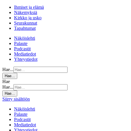
Ihmiset ja elämä
Näkemyksiä
Kirkko ja usko
Seurakunnat
Tapahtumat
Näköislehti
Palaute
Podcastit
Mediatiedot
Yhteystiedot
Hae...
Hae...
Hae
Hae...
Hae...
Siirry sisältöön
Näköislehti
Palaute
Podcastit
Mediatiedot
Yhteystiedot