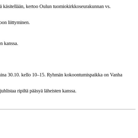
niitä käsitellään, kertoo Oulun tuomiokirkkoseurakunnan vs.
on liittyminen.
en kanssa.
untaina 30.10. kello 10–15. Ryhmän kokoontumispaikka on Vanha
uhlistaa ripiltä pääsyä läheisten kanssa.