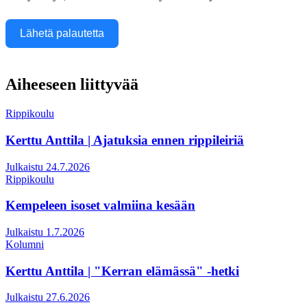
Lähetä palautetta
Aiheeseen liittyvää
Rippikoulu
Kerttu Anttila | Ajatuksia ennen rippileiriä
Julkaistu 24.7.2026
Rippikoulu
Kempeleen isoset valmiina kesään
Julkaistu 1.7.2026
Kolumni
Kerttu Anttila | "Kerran elämässä" -hetki
Julkaistu 27.6.2026