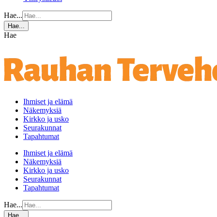
Hae...
Hae...
Hae
Ihmiset ja elämä
Näkemyksiä
Kirkko ja usko
Seurakunnat
Tapahtumat
Ihmiset ja elämä
Näkemyksiä
Kirkko ja usko
Seurakunnat
Tapahtumat
Hae...
Hae...