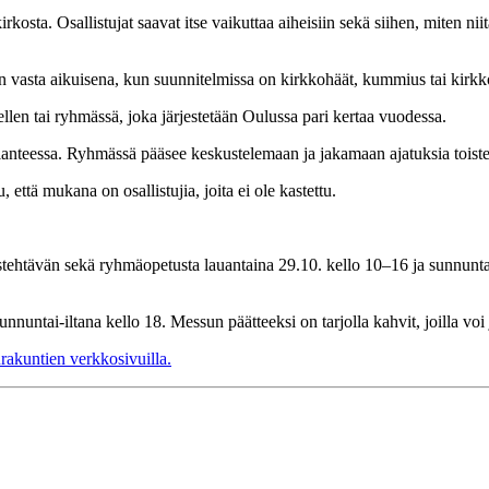
irkosta. Osallistujat saavat itse vaikuttaa aiheisiin sekä siihen, miten 
 vasta aikuisena, kun suunnitelmissa on kirkkohäät, kummius tai kirkko
llen tai ryhmässä, joka järjestetään Oulussa pari kertaa vuodessa.
ilanteessa. Ryhmässä pääsee keskustelemaan ja jakamaan ajatuksia toist
 että mukana on osallistujia, joita ei ole kastettu.
itustehtävän sekä ryhmäopetusta lauantaina 29.10. kello 10–16 ja sunn
untai-iltana kello 18. Messun päätteeksi on tarjolla kahvit, joilla voi j
rakuntien verkkosivuilla.