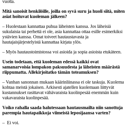
vuotta.
Mitä sanoisit henkilöille, joilla on syvä suru ja huoli siitä, miten
asiat hoituvat kuoleman jälkeen?
– Huolestaan kannattaa puhua läheisten kanssa. Jos läheisiä
sukulaisia tai perhettä ei ole, asia kannattaa ottaa esille esimerkiksi
ystävien kanssa. Omat toiveet hautaustavasta ja
hautajaisjärjestelyistä kannattaa kirjata ylös.
– Myös hautaustoimistossa voi asioida ja sopia asioista etukäteen.
Usein todetaan, että kuoleman edessä kaikki ovat
samanarvoisia lompakon paksuudesta ja läheisten määrästä
riippumatta. Allekirjoitatko tämän toteamuksen?
– Vanhan sanonnan mukaan käärinliinassa ei ole taskuja. Kuolema
kohtaa meistä jokaisen. Arkisesti ajatellen kuolemaan liittyvät
kustannukset rasittavat vähävaraista kuolinpesää enemmän kuin
vakavaraista kuolinpesää.
Voiko rahalla saada halutessaan hautausmailta niin sanottuja
parempia hautapaikkoja viimeistä leposijaansa varten?
– Ei voi.