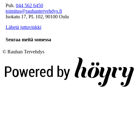
Puh.
044 562 6450
toimitus@rauhantervehdys.fi
Isokatu 17, PL 102, 90100 Oulu
Lähetä juttuvinkki
Seuraa meitä somessa
© Rauhan Tervehdys
Digi- ja mainostoimisto Höyry Rovaniemi ja Oulu