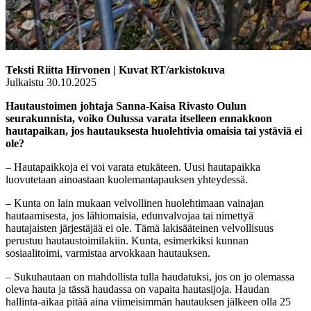
Teksti Riitta Hirvonen | Kuvat RT/arkistokuva
Julkaistu 30.10.2025
Hautaustoimen johtaja Sanna-Kaisa Rivasto Oulun
seurakunnista, voiko Oulussa varata itselleen ennakkoon
hautapaikan, jos hautauksesta huolehtivia omaisia tai ystäviä ei
ole?
– Hautapaikkoja ei voi varata etukäteen. Uusi hautapaikka
luovutetaan ainoastaan kuolemantapauksen yhteydessä.
– Kunta on lain mukaan velvollinen huolehtimaan vainajan
hautaamisesta, jos lähiomaisia, edunvalvojaa tai nimettyä
hautajaisten järjestäjää ei ole. Tämä lakisääteinen velvollisuus
perustuu hautaustoimilakiin. Kunta, esimerkiksi kunnan
sosiaalitoimi, varmistaa arvokkaan hautauksen.
– Sukuhautaan on mahdollista tulla haudatuksi, jos on jo olemassa
oleva hauta ja tässä haudassa on vapaita hautasijoja. Haudan
hallinta-aikaa pitää aina viimeisimmän hautauksen jälkeen olla 25