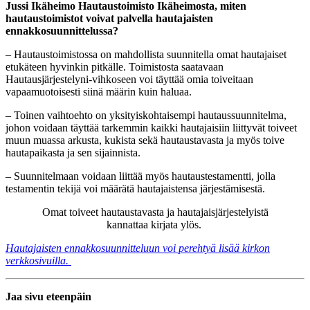
Jussi Ikäheimo Hautaustoimisto Ikäheimosta, miten
hautaustoimistot voivat palvella hautajaisten
ennakkosuunnittelussa?
– Hautaustoimistossa on mahdollista suunnitella omat hautajaiset
etukäteen hyvinkin pitkälle. Toimistosta saatavaan
Hautausjärjestelyni-vihkoseen voi täyttää omia toiveitaan
vapaamuotoisesti siinä määrin kuin haluaa.
– Toinen vaihtoehto on yksityiskohtaisempi hautaussuunnitelma,
johon voidaan täyttää tarkemmin kaikki hautajaisiin liittyvät toiveet
muun muassa arkusta, kukista sekä hautaustavasta ja myös toive
hautapaikasta ja sen sijainnista.
– Suunnitelmaan voidaan liittää myös hautaustestamentti, jolla
testamentin tekijä voi määrätä hautajaistensa järjestämisestä.
Omat toiveet hautaustavasta ja hautajaisjärjestelyistä
kannattaa kirjata ylös.
Hautajaisten ennakkosuunnitteluun voi perehtyä lisää kirkon
verkkosivuilla.
Jaa sivu eteenpäin