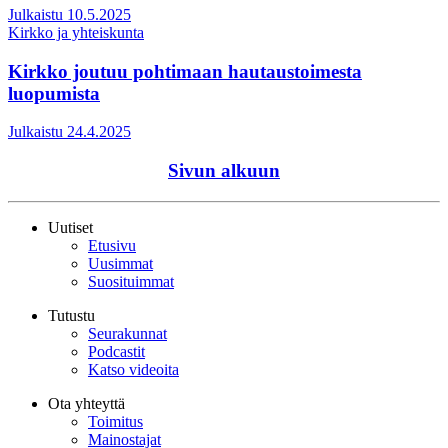
Julkaistu 10.5.2025
Kirkko ja yhteiskunta
Kirkko joutuu pohtimaan hautaustoimesta
luopumista
Julkaistu 24.4.2025
Sivun alkuun
Uutiset
Etusivu
Uusimmat
Suosituimmat
Tutustu
Seurakunnat
Podcastit
Katso videoita
Ota yhteyttä
Toimitus
Mainostajat