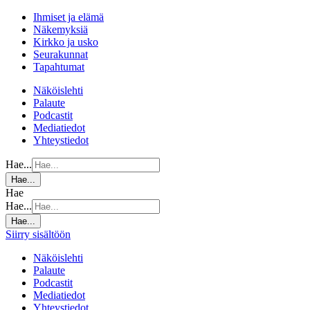
Ihmiset ja elämä
Näkemyksiä
Kirkko ja usko
Seurakunnat
Tapahtumat
Näköislehti
Palaute
Podcastit
Mediatiedot
Yhteystiedot
Hae...
Hae...
Hae
Hae...
Hae...
Siirry sisältöön
Näköislehti
Palaute
Podcastit
Mediatiedot
Yhteystiedot