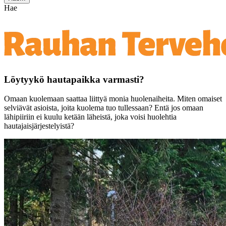
Hae
Löytyykö hautapaikka varmasti?
Omaan kuolemaan saattaa liittyä monia huolenaiheita. Miten omaiset
selviävät asioista, joita kuolema tuo tullessaan? Entä jos omaan
lähipiiriin ei kuulu ketään läheistä, joka voisi huolehtia
hautajaisjärjestelyistä?