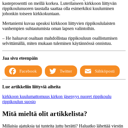
kasteprosentti on meillä korkea. Luterilaiseen kirkkoon liittyvän
rippikoulunuoren taustalla saattaa olla esimerkiksi kuuluminen
johonkin toiseen kirkkokuntaan.
Mertaniemi kuvaa upeaksi kirkkoon liittyvien rippikoululaisten
vanhempien suhtautumista oman lapsen valintoihin.
– He haluavat osaltaan mahdollistaa rippikouluun osallistumisen
selvittämällä, miten mukaan tuleminen käytännössä onnistuu.
Jaa sivu eteenpäin
Facebook
Twitter
Sähköposti
Lue artikkeliin liittyviä aiheita
kirkkoon kuulumattomuus
kirkon jäsenyys
nuoret
rippikoulu
rippikoulun suosio
Mitä mieltä olit artikkelista?
Millaisia ajatuksia tai tunteita juttu herätti? Haluatko lähettää viestin