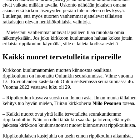
eivät vaikuta millään tavalla. Uskonto nähdään jokaisen omana
asiana eikä kirkon jäsenyyden perään tule mieleen edes kysyä.
Luulenpa, että myös nuorten vanhemmat ajattelevat tällaisten
ratkaisujen olevan henkilökohtaisia valintoja.
– Mielestäni vanhemmat antavat lapsilleen tilaa muokata omia
näkemyksiään. Jos joku kirkkoon kuulumaton haluaa kokea jotain
erilaista rippikoulun käymällä, sille ei laiteta kodissa esteitä.
Kaikki nuoret tervetulleita ripareille
Kirkkoon kuulumattomien nuorten kiinnostus osallistua
rippikouluun on huomattu Oulunkin seurakunnissa. Viime vuonna
13–16-vuotiaiden kasteita oli Oulun seitsemässä seurakunnassa 46.
Vuonna 2022 vastaava luku oli 29.
– Rippikoulun kasvava suosio on iloinen asia. Ilman muuta tällainen
kehitys tuo hyvän mielen, Tuiran kirkkoherra
Niilo Pesonen
toteaa.
– Kaikki nuoret ovat yhtä lailla tervetulleita seurakuntiemme
rippikouluihin. Näin on ollut tähänkin saakka ja toivon, että myös
jatkossa kirkkoon kuulumattomat nuoret kiinnostuvat rippikouluista.
Rippikoululaisen kastejuhla on usein ennen rippikoulun alkamista,