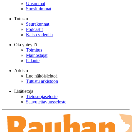
Uusimmat
Suosituimmat
Tutustu
Seurakunnat
Podcastit
Katso videoita
Ota yhteyttä
Toimitus
Mainostajat
Palaute
Arkisto
Lue näköislehteä
Tutustu arkistoon
Lisätietoja
Tietosuojaseloste
Saavutettavuusseloste