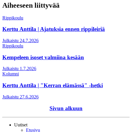
Aiheeseen liittyvää
Rippikoulu
Kerttu Anttila | Ajatuksia ennen rippileiriä
Julkaistu 24.7.2026
Rippikoulu
Kempeleen isoset valmiina kesään
Julkaistu 1.7.2026
Kolumni
Kerttu Anttila | "Kerran elämässä" -hetki
Julkaistu 27.6.2026
Sivun alkuun
Uutiset
Etusivu