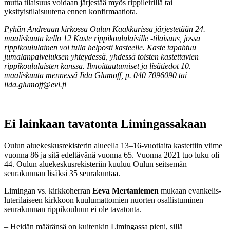
mutta tilaisuus voidaan järjestää myös rippileirillä tai
yksityistilaisuutena ennen konfirmaatiota.
Pyhän Andreaan kirkossa Oulun Kaakkurissa järjestetään 24.
maaliskuuta kello 12 Kaste rippikoululaisille -tilaisuus, jossa
rippikoululainen voi tulla helposti kasteelle. Kaste tapahtuu
jumalanpalveluksen yhteydessä, yhdessä toisten kastettavien
rippikoululaisten kanssa. Ilmoittautumiset ja lisätiedot 10.
maaliskuuta mennessä Iida Glumoff, p. 040 7096090 tai
iida.glumoff@evl.fi
Ei lainkaan tavatonta Limingassakaan
Oulun aluekeskusrekisterin alueella 13–16-vuotiaita kastettiin viime
vuonna 86 ja sitä edeltävänä vuonna 65. Vuonna 2021 tuo luku oli
44. Oulun aluekeskusrekisteriin kuuluu Oulun seitsemän
seurakunnan lisäksi 35 seurakuntaa.
Limingan vs. kirkkoherran
Eeva Mertaniemen
mukaan
evankelis-
luterilaiseen kirkkoon kuulumattomien nuorten osallistuminen
seurakunnan rippikouluun ei ole tavatonta.
– Heidän määränsä on kuitenkin Limingassa pieni, sillä