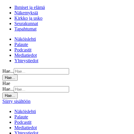
Ihmiset ja elämä
Näkemyksiä
Kirkko ja usko
Seurakunnat
Tapahtumat
Näköislehti
Palaute
Podcastit
Mediatiedot
Yhteystiedot
Hae...
Hae...
Hae
Hae...
Hae...
Siirry sisältöön
Näköislehti
Palaute
Podcastit
Mediatiedot
Yhteystiedot