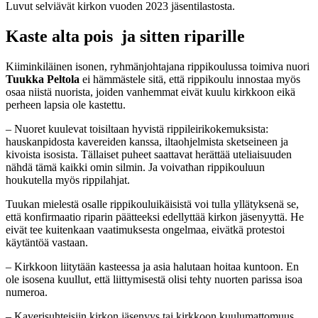
Luvut selviävät kirkon vuoden 2023 jäsentilastosta.
Kaste alta pois ja sitten riparille
Kiiminkiläinen isonen, ryhmänjohtajana rippikoulussa toimiva nuori
Tuukka Peltola
ei hämmästele sitä, että rippikoulu innostaa myös
osaa niistä nuorista, joiden vanhemmat eivät kuulu kirkkoon eikä
perheen lapsia ole kastettu.
– Nuoret kuulevat toisiltaan hyvistä rippileirikokemuksista:
hauskanpidosta kavereiden kanssa, iltaohjelmista sketseineen ja
kivoista isosista. Tällaiset puheet saattavat herättää uteliaisuuden
nähdä tämä kaikki omin silmin. Ja voivathan rippikouluun
houkutella myös rippilahjat.
Tuukan mielestä osalle rippikouluikäisistä voi tulla yllätyksenä se,
että konfirmaatio riparin päätteeksi edellyttää kirkon jäsenyyttä. He
eivät tee kuitenkaan vaatimuksesta ongelmaa, eivätkä protestoi
käytäntöä vastaan.
– Kirkkoon liitytään kasteessa ja asia halutaan hoitaa kuntoon. En
ole isosena kuullut, että liittymisestä olisi tehty nuorten parissa isoa
numeroa.
– Kaverisuhteisiin kirkon jäsenyys tai kirkkoon kuulumattomuus