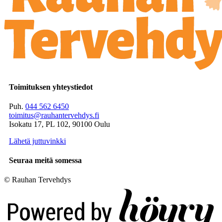
Toimituksen yhteystiedot
Puh.
044 562 6450
toimitus@rauhantervehdys.fi
Isokatu 17, PL 102, 90100 Oulu
Lähetä juttuvinkki
Seuraa meitä somessa
© Rauhan Tervehdys
Digi- ja mainostoimisto Höyry Rovaniemi ja Oulu