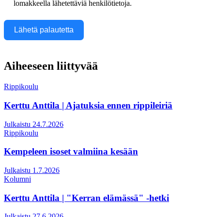
lomakkeella lähetettäviä henkilötietoja.
Lähetä palautetta
Aiheeseen liittyvää
Rippikoulu
Kerttu Anttila | Ajatuksia ennen rippileiriä
Julkaistu 24.7.2026
Rippikoulu
Kempeleen isoset valmiina kesään
Julkaistu 1.7.2026
Kolumni
Kerttu Anttila | "Kerran elämässä" -hetki
Julkaistu 27.6.2026