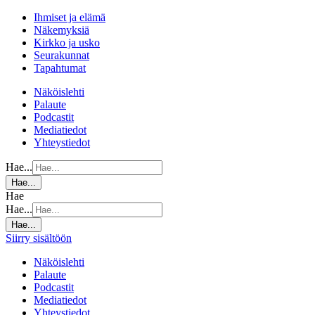
Ihmiset ja elämä
Näkemyksiä
Kirkko ja usko
Seurakunnat
Tapahtumat
Näköislehti
Palaute
Podcastit
Mediatiedot
Yhteystiedot
Hae...
Hae...
Hae
Hae...
Hae...
Siirry sisältöön
Näköislehti
Palaute
Podcastit
Mediatiedot
Yhteystiedot