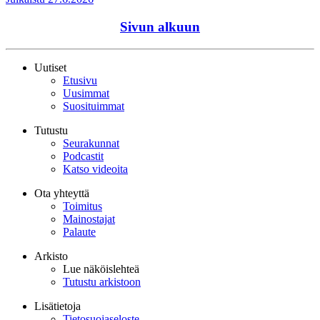
Sivun alkuun
Uutiset
Etusivu
Uusimmat
Suosituimmat
Tutustu
Seurakunnat
Podcastit
Katso videoita
Ota yhteyttä
Toimitus
Mainostajat
Palaute
Arkisto
Lue näköislehteä
Tutustu arkistoon
Lisätietoja
Tietosuojaseloste