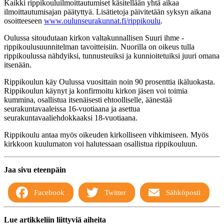
Kaikki rippikouluilmoittautumiset käsitellään yhtä aikaa
ilmoittautumisajan päätyttyä. Lisätietoja päivitetään syksyn aikana
osoitteeseen
www.oulunseurakunnat.fi/rippikoulu
.
Oulussa sitoudutaan kirkon valtakunnallisen Suuri ihme -
rippikoulusuunnitelman tavoitteisiin. Nuorilla on oikeus tulla
rippikoulussa nähdyiksi, tunnusteuiksi ja kunnioitetuiksi juuri omana
itsenään.
Rippikoulun käy Oulussa vuosittain noin 90 prosenttia ikäluokasta.
Rippikoulun käynyt ja konfirmoitu kirkon jäsen voi toimia
kummina, osallistua itsenäisesti ehtoolliselle, äänestää
seurakuntavaaleissa 16-vuotiaana ja asettua
seurakuntavaaliehdokkaaksi 18-vuotiaana.
Rippikoulu antaa myös oikeuden kirkolliseen vihkimiseen. Myös
kirkkoon kuulumaton voi halutessaan osallistua rippikouluun.
Jaa sivu eteenpäin
Facebook
Twitter
Sähköposti
Lue artikkeliin liittyviä aiheita