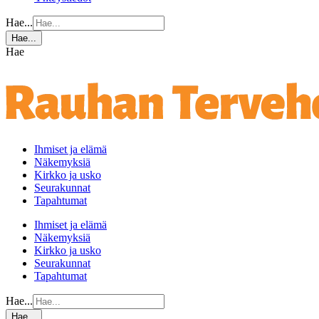
Hae...
Hae...
Hae
Ihmiset ja elämä
Näkemyksiä
Kirkko ja usko
Seurakunnat
Tapahtumat
Ihmiset ja elämä
Näkemyksiä
Kirkko ja usko
Seurakunnat
Tapahtumat
Hae...
Hae...