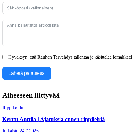
Hyväksyn, että Rauhan Tervehdys tallentaa ja käsittelee lomakkeella
Lähetä palautetta
Aiheeseen liittyvää
Rippikoulu
Kerttu Anttila | Ajatuksia ennen rippileiriä
Julkaistu 24.7.2026