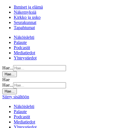
Ihmiset ja elämä
Näkemyksiä
Kirkko ja usko
Seurakunnat
Tapahtumat
Näköislehti
Palaute
Podcastit
Mediatiedot
Yhteystiedot
Hae...
Hae...
Hae
Hae...
Hae...
Siirry sisältöön
Näköislehti
Palaute
Podcastit
Mediatiedot
Yhteystiedot