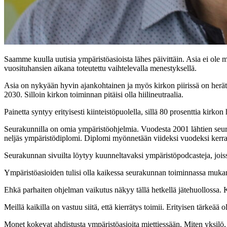
Saamme kuulla uutisia ympäristöasioista lähes päivittäin. Asia ei ole m
vuosituhansien aikana toteutettu vaihtelevalla menestyksellä.
Asia on nykyään hyvin ajankohtainen ja myös kirkon piirissä on herätt
2030. Silloin kirkon toiminnan pitäisi olla hiilineutraalia.
Painetta syntyy erityisesti kiinteistöpuolella, sillä 80 prosenttia kirkon
Seurakunnilla on omia ympäristöohjelmia. Vuodesta 2001 lähtien seur
neljäs ympäristödiplomi. Diplomi myönnetään viideksi vuodeksi kerra
Seurakunnan sivuilta löytyy kuunneltavaksi ympäristöpodcasteja, joiss
Ympäristöasioiden tulisi olla kaikessa seurakunnan toiminnassa mukan
Ehkä parhaiten ohjelman vaikutus näkyy tällä hetkellä jätehuollossa. Kai
Meillä kaikilla on vastuu siitä, että kierrätys toimii. Erityisen tärkeää ol
Monet kokevat ahdistusta ympäristöasioita miettiessään. Miten yksilö, 