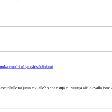
ruoka
ympäristö
ympäristödiplomi
 haastatellulle tai jutun tekijälle? Anna risuja tai ruusuja alla olevalla l