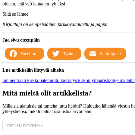
ohjeen, että syö lautanen tyhjäksi.
Siitä se lähtee.
Kirjoittaja on kempeleläinen kirkkovaltuutettu ja pappa
Jaa sivu eteenpäin
Facebook
Twitter
Sähköposti
Lue artikkeliin liittyviä aiheita
hiilineutraali kirkko
jätehuolto
kierrätys
kirkon ympäristöohjelma
lähi
Mitä mieltä olit artikkelista?
Millaisia ajatuksia tai tunteita juttu herätti? Haluatko lähettää viestin
yhteystietosi, mikäli haluat osallistua arvontaan.