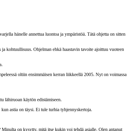
varjella hänelle annettua luontoa ja ympäristöä. Tätä ohjetta on sitten
 ja kohtuullisuus. Ohjelman ehkä haastavin tavoite ajoittuu vuoteen
a.
peleessä oltiin ensimmäisen kerran liikkeellä 2005. Nyt on voimassa
tu lähiruoan käytön edistämiseen.
kun astia on täysi. Ei tule turhia tyhjennyskertoja.
Minulta on kysytty, mitä itse kukin voi tehdä asialle. Olen antanut