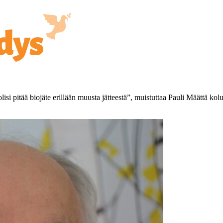
 olisi pitää biojäte erillään muusta jätteestä”, muistuttaa Pauli Määttä ko