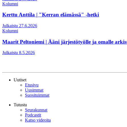
Kolumni
Kerttu Anttila | "Kerran elämässä" -hetki
Julkaistu 27.6.2026
Kolumni
Maarit Peltoniemi | Ääni järjestötyölle ja omalle arkis
Julkaistu 8.5.2026
Uutiset
Etusivu
Uusimmat
Suosituimmat
Tutustu
Seurakunnat
Podcastit
Katso videoita