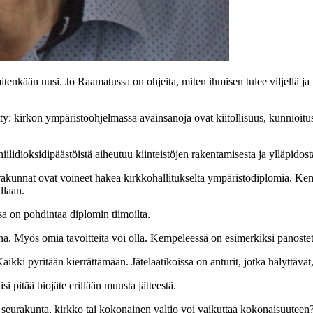
itenkään uusi. Jo Raamatussa on ohjeita, miten ihmisen tulee viljellä ja 
y: kirkon ympäristöohjelmassa avainsanoja ovat kiitollisuus, kunnioitus
 hiilidioksidipäästöistä aiheutuu kiinteistöjen rakentamisesta ja ylläpidost
akunnat ovat voineet hakea kirkkohallitukselta ympäristödiplomia. Kem
llaan.
a on pohdintaa diplomin tiimoilta.
a. Myös omia tavoitteita voi olla. Kempeleessä on esimerkiksi panostet
kki pyritään kierrättämään. Jätelaatikoissa on anturit, jotka hälyttävät, 
isi pitää biojäte erillään muusta jätteestä.
seurakunta, kirkko tai kokonainen valtio voi vaikuttaa kokonaisuuteen? 