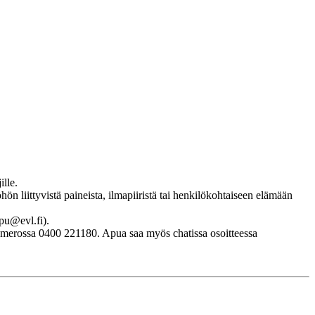
ille.
hön liittyvistä paineista, ilmapiiristä tai henkilökohtaiseen elämään
pu@evl.fi).
numerossa 0400 221180. Apua saa myös chatissa osoitteessa