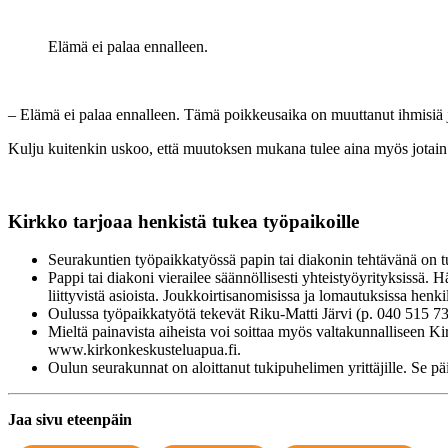
Elämä ei palaa ennalleen.
– Elämä ei palaa ennalleen. Tämä poikkeusaika on muuttanut ihmisiä j
Kulju kuitenkin uskoo, että muutoksen mukana tulee aina myös jotain
Kirkko tarjoaa henkistä tukea työpaikoille
Seurakuntien työpaikkatyössä papin tai diakonin tehtävänä on tuk
Pappi tai diakoni vierailee säännöllisesti yhteistyöyrityksissä. 
liittyvistä asioista. Joukkoirtisanomisissa ja lomautuksissa henkil
Oulussa työpaikkatyötä tekevät Riku-Matti Järvi (p. 040 515 73
Mieltä painavista aiheista voi soittaa myös valtakunnalliseen
www.kirkonkeskusteluapua.fi.
Oulun seurakunnat on aloittanut tukipuhelimen yrittäjille. Se 
Jaa sivu eteenpäin