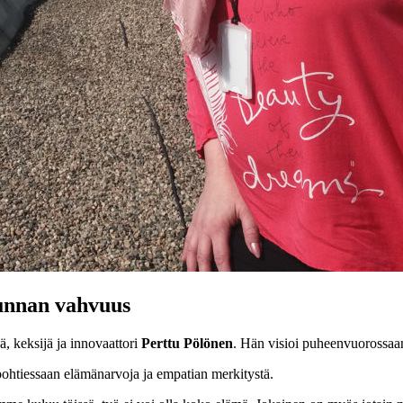
kunnan vahvuus
, keksijä ja innovaattori
Perttu Pölönen
. Hän visioi puheenvuorossaa
ohtiessaan elämänarvoja ja empatian merkitystä.