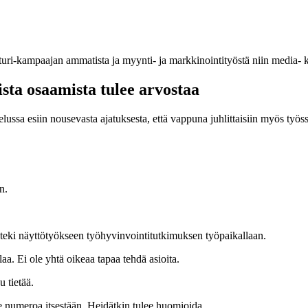
rturi-kampaajan ammatista ja myynti- ja markkinointityöstä niin media- 
sta osaamista tulee arvostaa
elussa esiin nousevasta ajatuksesta, että vappuna juhlittaisiin myös työs
n.
teki näyttötyökseen työhyvinvointitutkimuksen työpaikallaan.
laa. Ei ole yhtä oikeaa tapaa tehdä asioita.
 tietää.
tee numeroa itsestään. Heidätkin tulee huomioida.