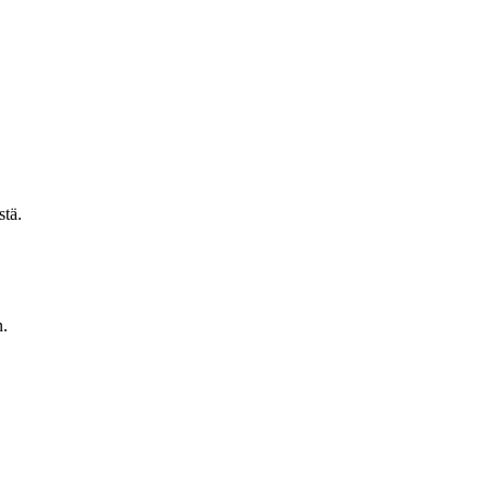
stä.
n.