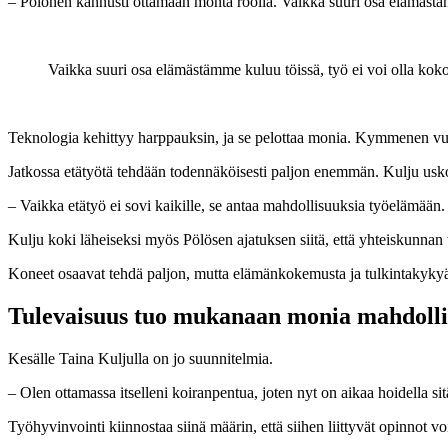
– Pölönen kannusti ottamaan monta roolia. Vaikka suuri osa elämästäm
Vaikka suuri osa elämästämme kuluu töissä, työ ei voi olla kok
Teknologia kehittyy harppauksin, ja se pelottaa monia. Kymmenen vuod
Jatkossa etätyötä tehdään todennäköisesti paljon enemmän. Kulju usko
– Vaikka etätyö ei sovi kaikille, se antaa mahdollisuuksia työelämään.
Kulju koki läheiseksi myös Pölösen ajatuksen siitä, että yhteiskunnan
Koneet osaavat tehdä paljon, mutta elämänkokemusta ja tulkintakykyä n
Tulevaisuus tuo mukanaan monia mahdolli
Kesälle Taina Kuljulla on jo suunnitelmia.
– Olen ottamassa itselleni koiranpentua, joten nyt on aikaa hoidella sit
Työhyvinvointi kiinnostaa siinä määrin, että siihen liittyvät opinnot vo