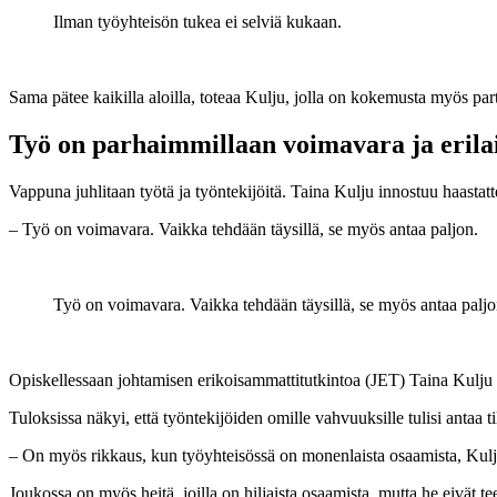
Ilman työyhteisön tukea ei selviä kukaan.
Sama pätee kaikilla aloilla, toteaa Kulju, jolla on kokemusta myös pa
Työ on parhaimmillaan voimavara ja erilai
Vappuna juhlitaan työtä ja työntekijöitä. Taina Kulju innostuu haastatt
– Työ on voimavara. Vaikka tehdään täysillä, se myös antaa paljon.
Työ on voimavara. Vaikka tehdään täysillä, se myös antaa paljo
Opiskellessaan johtamisen erikoisammattitutkintoa (JET) Taina Kulju 
Tuloksissa näkyi, että työntekijöiden omille vahvuuksille tulisi antaa ti
– On myös rikkaus, kun työyhteisössä on monenlaista osaamista, Kulju
Joukossa on myös heitä, joilla on hiljaista osaamista, mutta he eivät 