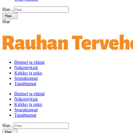
Hae...
Hae...
Hae
Ihmiset ja elämä
Näkemyksiä
Kirkko ja usko
Seurakunnat
Tapahtumat
Ihmiset ja elämä
Näkemyksiä
Kirkko ja usko
Seurakunnat
Tapahtumat
Hae...
Hae...