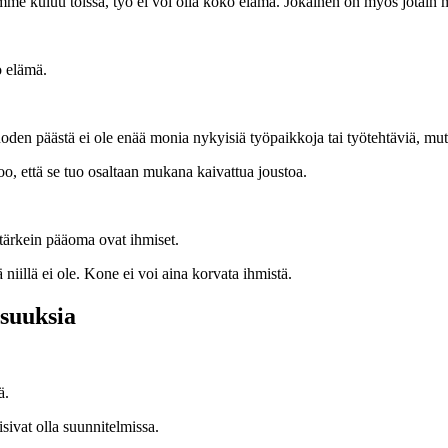
me kuluu töissä, työ ei voi olla koko elämä. Jokainen on myös jotain 
o elämä.
en päästä ei ole enää monia nykyisiä työpaikkoja tai työtehtäviä, mut
o, että se tuo osaltaan mukana kaivattua joustoa.
 tärkein pääoma ovat ihmiset.
iillä ei ole. Kone ei voi aina korvata ihmistä.
suuksia
ä.
isivat olla suunnitelmissa.