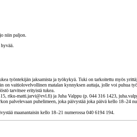
o niin paljon.
 hyvää.
ea työntekijän jaksamista ja työkykyä. Tuki on tarkoitettu myös yrittäj
Hän on vaitiolovelvollinen matalan kynnyksen auttaja, jolle voi puhua työ
östö tarvitsee erityistä tukea.
15, riku-matti.jarvi@evl.fi) ja Juha Valppu (p. 044 316 1423, juha.valp
 Kirkon palvelevaan puhelimeen, joka päivystää joka päivä kello 18–24 
päivystää maanantaisin kello 18–21 numerossa 040 6194 194.