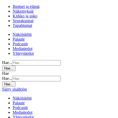
Ihmiset ja elämä
Näkemyksiä
Kirkko ja usko
Seurakunnat
Tapahtumat
Näköislehti
Palaute
Podcastit
Mediatiedot
Yhteystiedot
Hae...
Hae...
Hae
Hae...
Hae...
Siirry sisältöön
Näköislehti
Palaute
Podcastit
Mediatiedot
Yhteystiedot