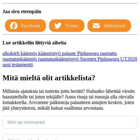
Jaa sivu eteenpäin
Facebook
Twitter
Sähköposti
Lue artikkeliin liittyviä aiheita
alkukieli
käännös
käännöstyö
palaute
Pipliaseura
raamattu
raamatunkäännös
raamatunkäännöstyö
Suomen Pipliaseura
UT2020
uusi testamentti
Mitä mieltä olit artikkelista?
Millaisia ajatuksia tai tunteita juttu herätti? Haluatko lähettää viestin
haastatellulle tai jutun tekijälle? Anna risuja tai ruusuja alla olevalla
lomakkeella. Arvomme palkintoja palautteen antajien kesken, joten
jätä yhteystietosi, mikäli haluat osallistua arvontaan.