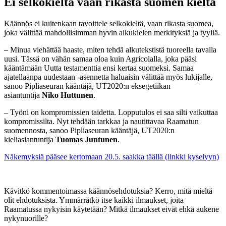
Ei selkokieltä vaan rikasta suomen kieltä
Käännös ei kuitenkaan tavoittele selkokieltä, vaan rikasta suomea,
joka välittää mahdollisimman hyvin alkukielen merkityksiä ja tyyliä.
– Minua viehättää haaste, miten tehdä alkutekstistä tuoreella tavalla
uusi. Tässä on vähän samaa oloa kuin Agricolalla, joka pääsi
kääntämään Uutta testamenttia ensi kertaa suomeksi. Samaa
ajatellaanpa uudestaan -asennetta haluaisin välittää myös lukijalle,
sanoo Pipliaseuran kääntäjä, UT2020:n eksegetiikan
asiantuntija
Niko Huttunen
.
– Työni on kompromissien taidetta. Lopputulos ei saa silti vaikuttaa
kompromissilta. Nyt tehdään tarkkaa ja nautittavaa Raamatun
suomennosta, sanoo Pipliaseuran kääntäjä, UT2020:n
kieliasiantuntija
Tuomas Juntunen
.
Näkemyksiä pääsee kertomaan 20.5. saakka täällä (linkki kyselyyn)
Kävitkö kommentoimassa käännösehdotuksia? Kerro, mitä mieltä
olit ehdotuksista. Ymmärrätkö itse kaikki ilmaukset, joita
Raamatussa nykyisin käytetään? Mitkä ilmaukset eivät ehkä aukene
nykynuorille?