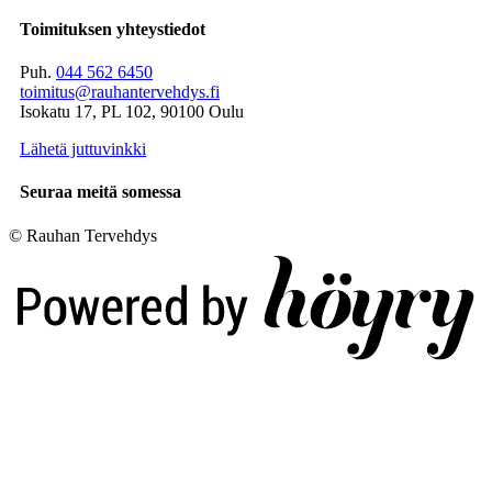
Toimituksen yhteystiedot
Puh.
044 562 6450
toimitus@rauhantervehdys.fi
Isokatu 17, PL 102, 90100 Oulu
Lähetä juttuvinkki
Seuraa meitä somessa
© Rauhan Tervehdys
Digi- ja mainostoimisto Höyry Rovaniemi ja Oulu