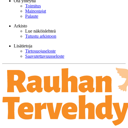
Ota yhteyttä
Toimitus
Mainostajat
Palaute
Arkisto
Lue näköislehteä
Tutustu arkistoon
Lisätietoja
Tietosuojaseloste
Saavutettavuusseloste