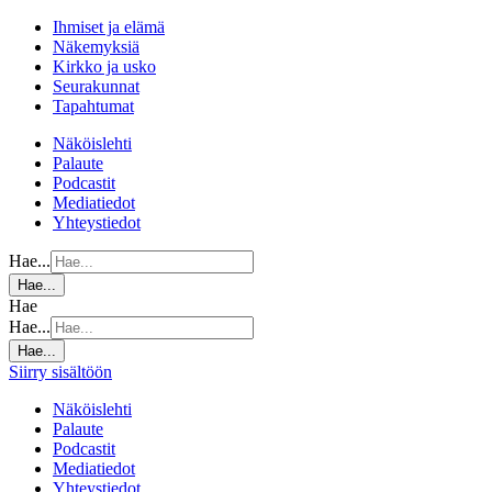
Ihmiset ja elämä
Näkemyksiä
Kirkko ja usko
Seurakunnat
Tapahtumat
Näköislehti
Palaute
Podcastit
Mediatiedot
Yhteystiedot
Hae...
Hae...
Hae
Hae...
Hae...
Siirry sisältöön
Näköislehti
Palaute
Podcastit
Mediatiedot
Yhteystiedot