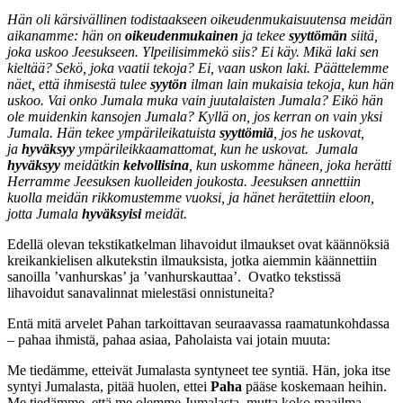
Hän oli kärsivällinen todistaakseen oikeudenmukaisuutensa meidän
aikanamme: hän on
oikeudenmukainen
ja tekee
syyttömän
siitä,
joka uskoo Jeesukseen. Ylpeilisimmekö siis? Ei käy. Mikä laki sen
kieltää? Sekö, joka vaatii tekoja? Ei, vaan uskon laki. Päättelemme
näet, että ihmisestä tulee
syytön
ilman lain mukaisia tekoja, kun hän
uskoo. Vai onko Jumala muka vain juutalaisten Jumala? Eikö hän
ole muidenkin kansojen Jumala? Kyllä on, jos kerran on vain yksi
Jumala. Hän tekee ympärileikatuista
syyttömiä
, jos he uskovat,
ja
hyväksyy
ympärileikkaamattomat, kun he uskovat. Jumala
hyväksyy
meidätkin
kelvollisina
, kun uskomme häneen, joka herätti
Herramme Jeesuksen kuolleiden joukosta. Jeesuksen annettiin
kuolla meidän rikkomustemme vuoksi, ja hänet herätettiin eloon,
jotta Jumala
hyväksyisi
meidät.
Edellä olevan tekstikatkelman lihavoidut ilmaukset ovat käännöksiä
kreikankielisen alkutekstin ilmauksista, jotka aiemmin käännettiin
sanoilla ’vanhurskas’ ja ’vanhurskauttaa’. Ovatko tekstissä
lihavoidut sanavalinnat mielestäsi onnistuneita?
Entä mitä arvelet Pahan tarkoittavan seuraavassa raamatunkohdassa
– pahaa ihmistä, pahaa asiaa, Paholaista vai jotain muuta:
Me tiedämme, etteivät Jumalasta syntyneet tee syntiä. Hän, joka itse
syntyi Jumalasta, pitää huolen, ettei
Paha
pääse koskemaan heihin.
Me tiedämme, että me olemme Jumalasta, mutta koko maailma