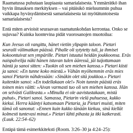
Raamatussa puhutaan laupiaasta samarialaisesta. Ymmärrätkö ihan
hyvin ilmauksen merkityksen – vai pitäisikö mieluummin puhua
vaikkapa hyväsydämisestä samarialaisesta tai myötätuntoisesta
samarialaisesta?
Entä miten arvioisit seuraavan raamatunkohdan kerrontaa. Onko se
sujuvaa? Kuinka luontevina pidät vuorosanojen muotoilua:
Kun Jeesus oli vangittu, hänet vietiin ylipapin taloon. Pietari
seuraili välimatkan päässä. Pihalle oli sytytetty tuli, ja ihmiset
kokoontuivat sen ympärille. Pietari istuutui heidän joukkoonsa. Eräs
naispalvelija näki hänen istuvan tulen ääressä, jäi tuijottamaan
häntä ja sanoi sitten: »Tuokin oli sen miehen kanssa.» Pietari kiisti
ja sanoi: »En tunne koko miestä.» Vähän myöhemmin eräs mies
sanoi Pietarin nähdessään: »Sinäkin olet sitä joukkoa.» Pietari
kuitenkin sanoi: »En todellakaan ole!» Noin tunnin päästä eräs
toinen mies väitti: »Aivan varmasti tuo oli sen miehen kanssa. Hän
on selvästi Galileasta.» »Minulla ei ole aavistustakaan, mistä
puhut», Pietari sanoi. Samassa, Pietarin vielä puhuessa, kukko
kiekui. Herra kääntyi katsomaan Pietaria, ja Pietari muisti, miten
tämä oli sanonut: »Ennen kuin kukko tänään kiekuu, sinä kiellät
kolmesti tuntevasi minut.» Pietari lähti pihasta ja itki katkerasti.
(Luuk. 22:54–62)
Entäpä tämä esimerkkiteksti (Room. 3:26–30 ja 4:24–25):