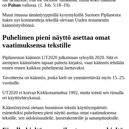
on
Pahan
vallassa. (1. Joh. 5:18–19).
Muun muassa tämäntyyppisillä kysymyksillä Suomen Pipliaseura
hakee nyt kommentteja tekeillä olevaan Uuden testamentin
käännöstyöhönsä.
Puhelimen pieni näyttö asettaa omat
vaatimuksensa tekstille
Pipliaseuran käännös UT2020 julkaistaan syksyllä 2020. Sitä ei
aiempien käännösten tapaan paineta kirjaksi, vaan käännös tehdään
ennen ennen kaikkea puhelimesta luettavaksi.
Tavoitteena on käännös, jonka kieli on ymmärrettävää myös 15–25-
vuotiaille.
UT2020 ei korvaa Kirkkoraamattua 1992, mutta toimii sen rinnalla
eri käyttöyhteyksissä.
Käännöstyössä otetaan huomioon tekstin käyttöympäristö:
esimerkiksi puhelimen pieni näyttö asettaa omat vaatimuksensa
tekstille, sen sidoksisuudelle, lauserakenteille ja sananpituuksille.