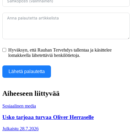
Hyväksyn, että Rauhan Tervehdys tallentaa ja käsittelee
lomakkeella lähetettäviä henkilötietoja.
Lähetä palautetta
Aiheeseen liittyvää
Sosiaalinen media
Usko tarjoaa turvaa Oliver Herraselle
Julkaistu 28.7.2026